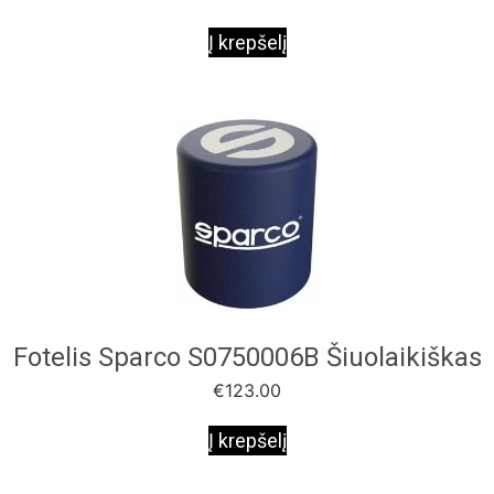
Į krepšelį
Fotelis Sparco S0750006B Šiuolaikiškas
€
123.00
Į krepšelį