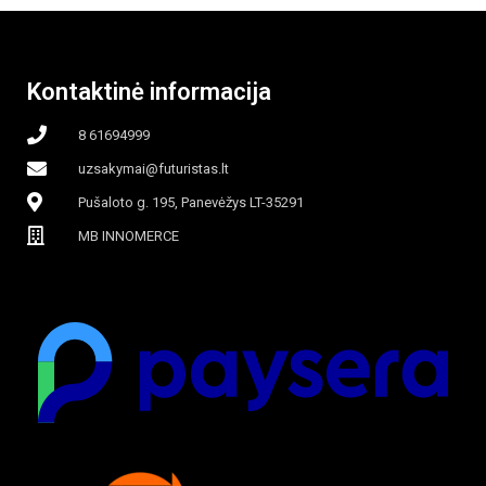
Kontaktinė informacija
8 61694999
uzsakymai@futuristas.lt
Pušaloto g. 195, Panevėžys LT-35291
MB INNOMERCE