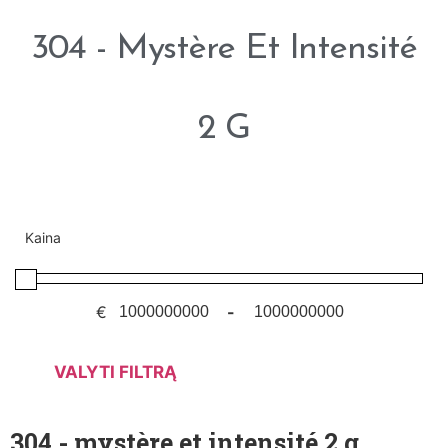
304 - Mystère Et Intensité
2 G
Kaina
€
-
VALYTI FILTRĄ
304 - mystère et intensité 2 g