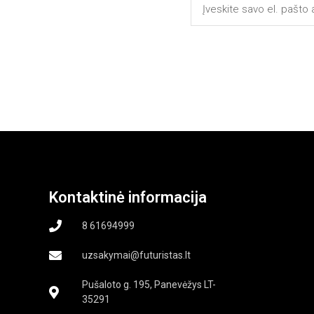
Kontaktinė informacija
8 61694999
uzsakymai@futuristas.lt
Pušaloto g. 195, Panevėžys LT-
35291