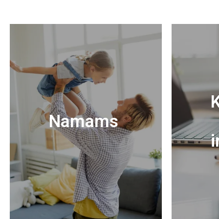
K
Namams
i