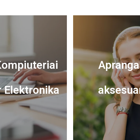
ompiuteriai
Apranga 
r Elektronika
aksesua