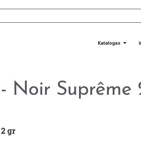
Katalogas
 - Noir Suprême 
 2 gr