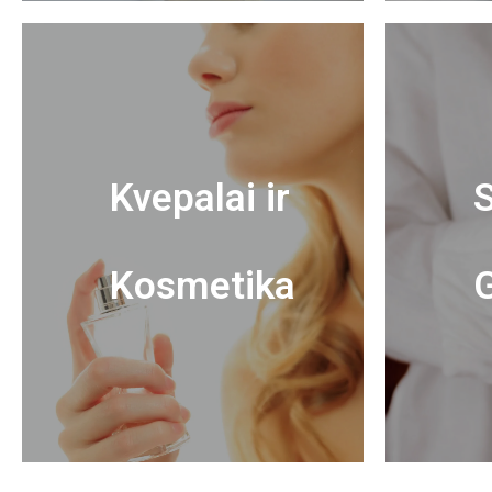
Kvepalai ir
S
Kosmetika
G