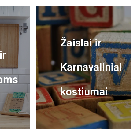
Žaislai ir
ir
Karnavaliniai
ams
kostiumai