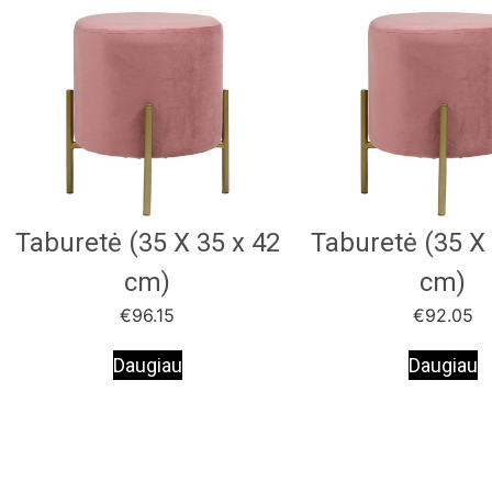
Taburetė (35 X 35 x 42
Taburetė (35 X 
cm)
cm)
€
96.15
€
92.05
Daugiau
Daugiau