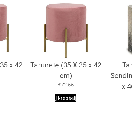
35 x 42
Taburetė (35 X 35 x 42
Ta
cm)
Sendin
€
72.55
x 4
Į krepšelį