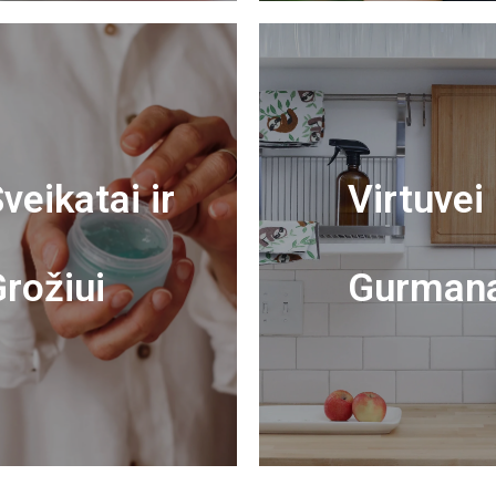
veikatai ir
Virtuvei 
rožiui
Gurman