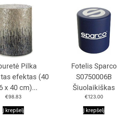
buretė Pilka
Fotelis Sparco
tas efektas (40
S0750006B
6 x 40 cm)...
Šiuolaikiškas
€
98.83
€
123.00
Į krepšelį
Į krepšelį