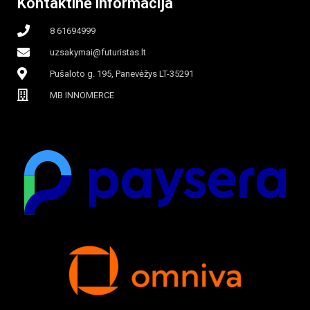
Kontaktinė informacija
8 61694999
uzsakymai@futuristas.lt
Pušaloto g. 195, Panevėžys LT-35291
MB INNOMERCE