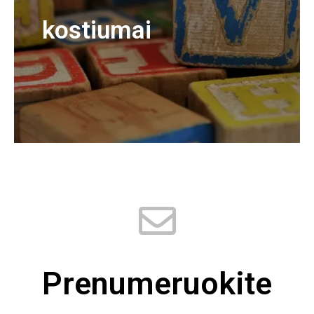
kostiumai
Prenumeruokite