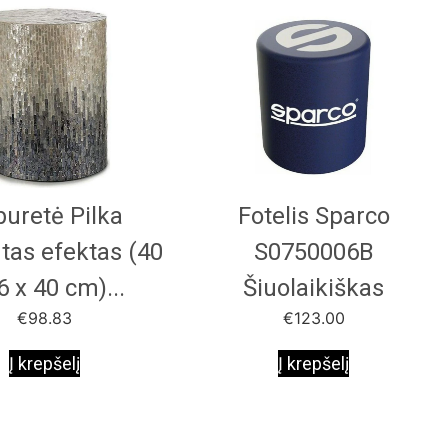
buretė Pilka
Fotelis Sparco
tas efektas (40
S0750006B
6 x 40 cm)...
Šiuolaikiškas
€
98.83
€
123.00
Į krepšelį
Į krepšelį