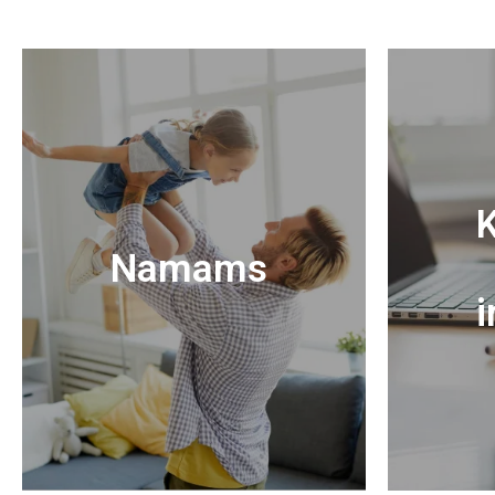
K
Namams
i