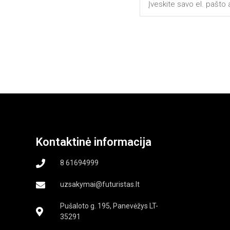
Kontaktinė informacija
8 61694999
uzsakymai@futuristas.lt
Pušaloto g. 195, Panevėžys LT-
35291