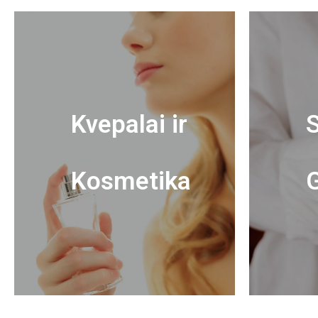
Kvepalai ir
S
Kosmetika
G