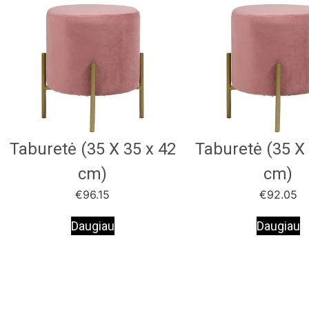
Taburetė (35 X 35 x 42
Taburetė (35 X 
cm)
cm)
€
96.15
€
92.05
Daugiau
Daugiau