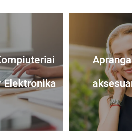
ompiuteriai
Apranga 
r Elektronika
aksesua