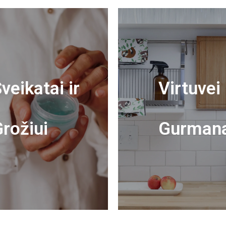
veikatai ir
Virtuvei 
rožiui
Gurman