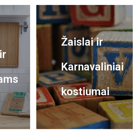
Žaislai ir
ir
Karnavaliniai
ams
kostiumai