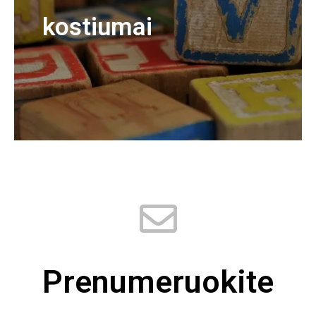
kostiumai
Prenumeruokite