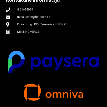
8 61694999
uzsakymai@futuristas.lt
Pušaloto g. 195, Panevėžys LT-35291
MB INNOMERCE