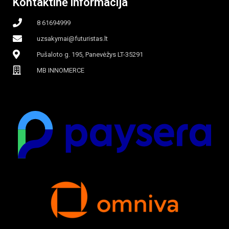
Kontaktinė informacija
8 61694999
uzsakymai@futuristas.lt
Pušaloto g. 195, Panevėžys LT-35291
MB INNOMERCE