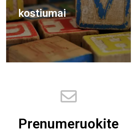
kostiumai
Prenumeruokite