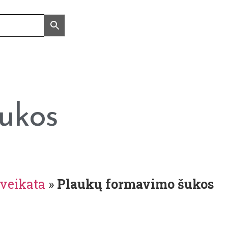
ukos
sveikata
»
Plaukų formavimo šukos