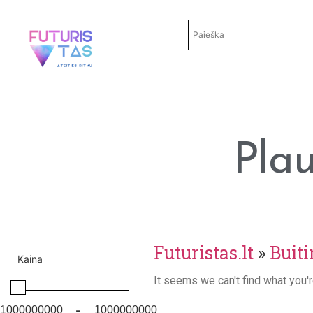
Pla
Futuristas.lt
»
Buiti
Kaina
It seems we can't find what you'r
-