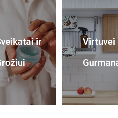
veikatai ir
Virtuvei 
rožiui
Gurman