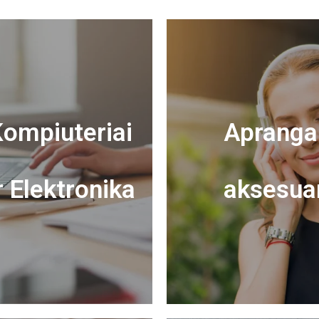
ompiuteriai
Apranga 
r Elektronika
aksesua