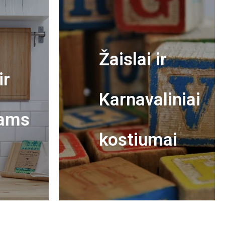
Žaislai ir
ir
Karnavaliniai
ams
kostiumai