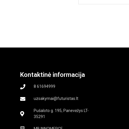
Kontaktinė informacija
8 61694999
uzsakymai@futuristas.lt
Pušaloto g. 195, Panevėžys LT-
35291
MB INNOMERCE