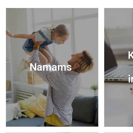
K
Namams
i