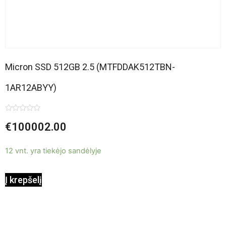
Micron SSD 512GB 2.5 (MTFDDAK512TBN-
1AR12ABYY)
Įvertinimas:
€
100002.00
0
iš
5
12 vnt. yra tiekėjo sandėlyje
Į krepšelį