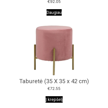
€
92.05
Daugiau
Taburetė (35 X 35 x 42 cm)
€
72.55
Į krepšelį