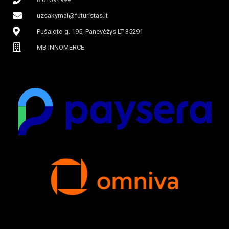
uzsakymai@futuristas.lt
Pušaloto g. 195, Panevėžys LT-35291
MB INNOMERCE