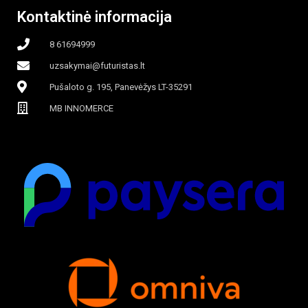
Kontaktinė informacija
8 61694999
uzsakymai@futuristas.lt
Pušaloto g. 195, Panevėžys LT-35291
MB INNOMERCE