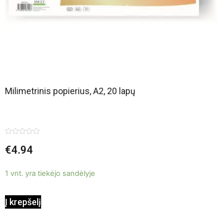
Milimetrinis popierius, A2, 20 lapų
Įvertinimas:
€
4.94
0
iš
5
1 vnt. yra tiekėjo sandėlyje
Į krepšelį