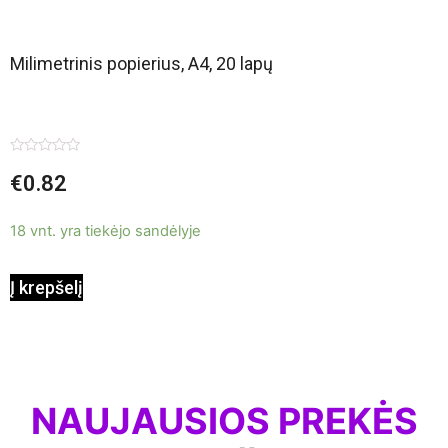
Milimetrinis popierius, A4, 20 lapų
Įvertinimas:
€
0.82
0
iš
5
18 vnt. yra tiekėjo sandėlyje
Į krepšelį
NAUJAUSIOS PREKĖS