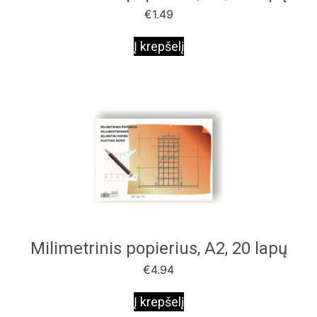
€
1.49
Į krepšelį
Milimetrinis popierius, A2, 20 lapų
€
4.94
Į krepšelį