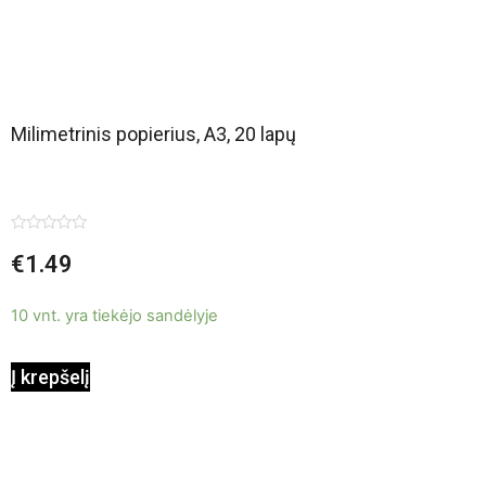
Milimetrinis popierius, A3, 20 lapų
Įvertinimas:
€
1.49
0
iš
5
10 vnt. yra tiekėjo sandėlyje
Į krepšelį