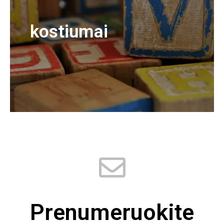
kostiumai
Prenumeruokite