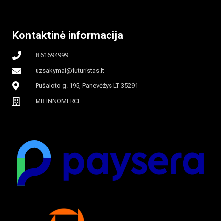
beašmenis, LED
Kontaktinė informacija
apšvietimas
8 61694999
uzsakymai@futuristas.lt
Pušaloto g. 195, Panevėžys LT-35291
MB INNOMERCE