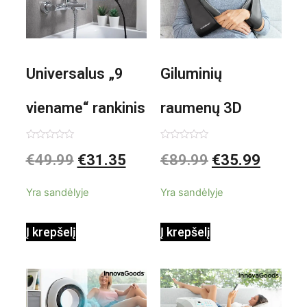
Universalus „9
Giluminių
viename“ rankinis
raumenų 3D
garintuvas su
elektrinis
Įvertinimas:
Įvertinimas:
€
49.99
€
31.35
€
89.99
€
35.99
0
0
iš
iš
priedais Steany
masažuoklis
5
5
Yra sandėlyje
Yra sandėlyje
InnovaGoods
InnovaGoods
Į krepšelį
Į krepšelį
0,35 L 3 Bar
Shiatsu
1000W