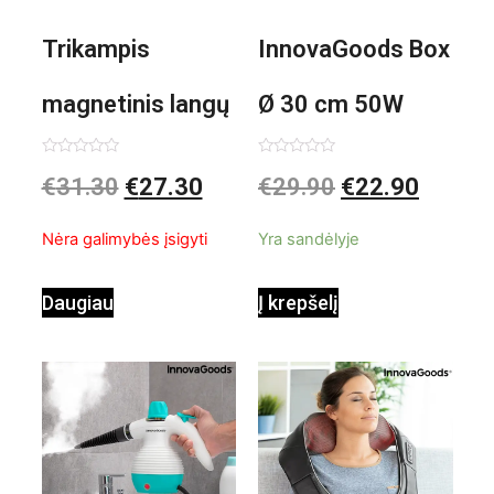
Trikampis
InnovaGoods Box
magnetinis langų
Ø 30 cm 50W
valiklis Klinmag
Baltai pilkas
Įvertinimas:
Įvertinimas:
€
31.30
€
27.30
€
29.90
€
22.90
0
0
iš
iš
InnovaGoods
pastatomas
5
5
Nėra galimybės įsigyti
Yra sandėlyje
ventiliatorius
Daugiau
Į krepšelį