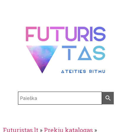
Futuristas.lt
»
Prekių katalogas
»