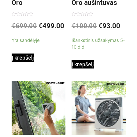
Oro
Oro aušintuvas
kondicionierius
be ašmenų 3in1
Įvertinimas:
Įvertinimas:
€
699.00
€
499.00
€
100.00
€
93.00
0
0
iš
iš
9000BTU
5
5
Yra sandėlyje
Išankstinis užsakymas 5-
10 d.d
Į krepšelį
Į krepšelį