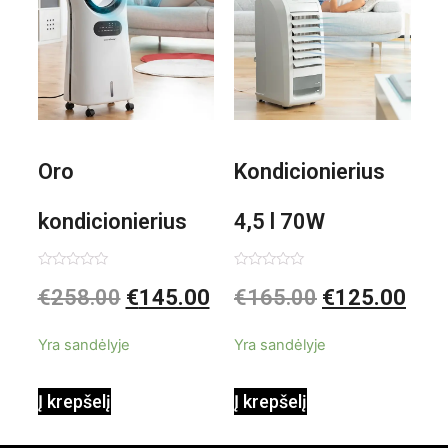
Oro
Kondicionierius
kondicionierius
4,5 l 70W
Evareer
nešiojamas,
Įvertinimas:
Įvertinimas:
€
258.00
€
145.00
€
165.00
€
125.00
0
0
iš
iš
INNOVAGOODS
garinis
5
5
Yra sandėlyje
Yra sandėlyje
90W mobilus,
Į krepšelį
Į krepšelį
garinamasis,