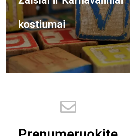
Žaislai ir Karnavaliniai
kostiumai
Prenumeruokite