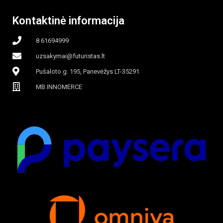
Kontaktinė informacija
8 61694999
uzsakymai@futuristas.lt
Pušaloto g. 195, Panevėžys LT-35291
MB INNOMERCE