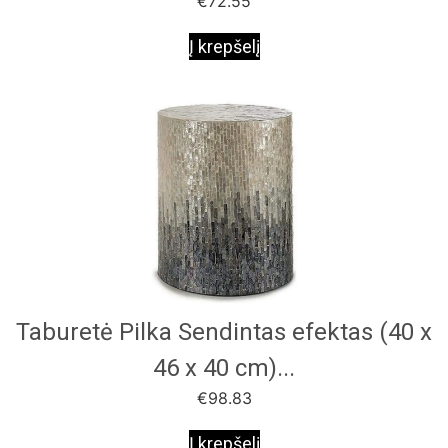
€
72.55
Į krepšelį
Taburetė Pilka Sendintas efektas (40 x
46 x 40 cm)...
€
98.83
Į krepšelį