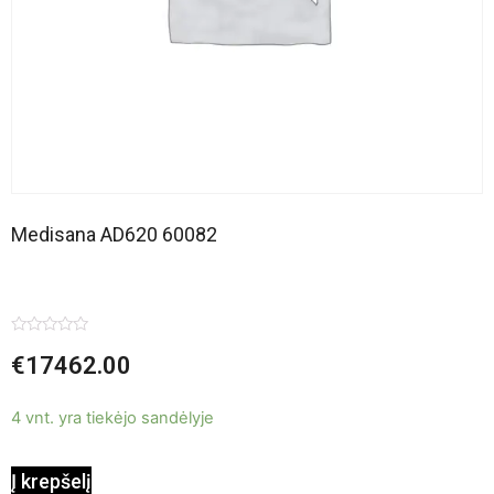
Medisana AD620 60082
Įvertinimas:
€
17462.00
0
iš
5
4 vnt. yra tiekėjo sandėlyje
Į krepšelį