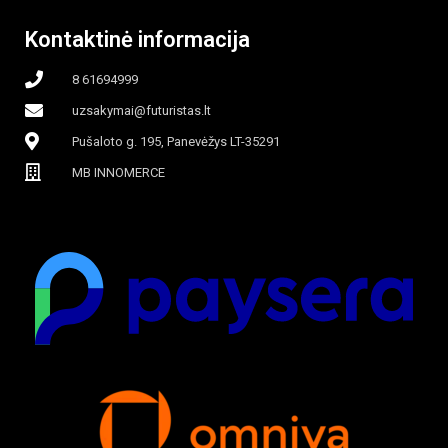
Kontaktinė informacija
8 61694999
uzsakymai@futuristas.lt
Pušaloto g. 195, Panevėžys LT-35291
MB INNOMERCE