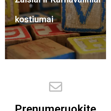
kostiumai
Prenumeruokite