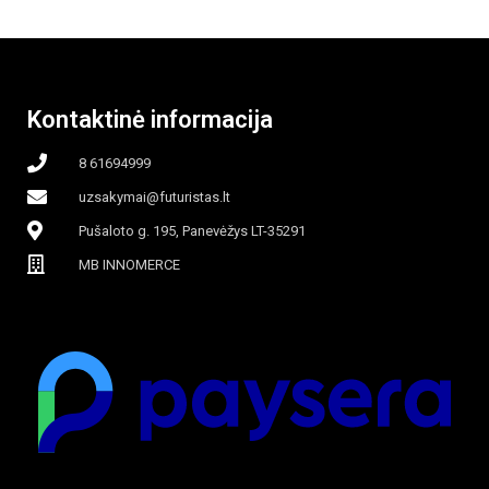
Kontaktinė informacija
8 61694999
uzsakymai@futuristas.lt
Pušaloto g. 195, Panevėžys LT-35291
MB INNOMERCE