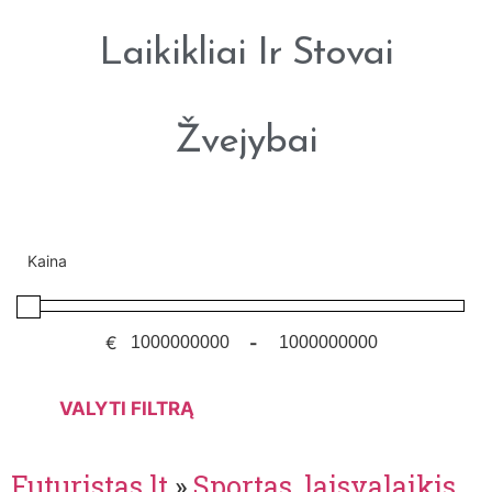
Laikikliai Ir Stovai
Žvejybai
Kaina
€
-
VALYTI FILTRĄ
Futuristas.lt
»
Sportas, laisvalaikis,