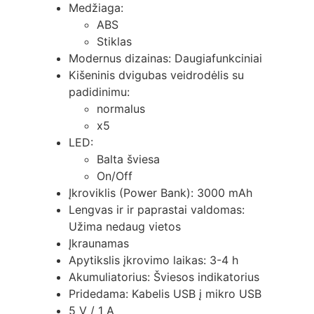
Medžiaga:
ABS
Stiklas
Modernus dizainas: Daugiafunkciniai
Kišeninis dvigubas veidrodėlis su
padidinimu:
normalus
x5
LED:
Balta šviesa
On/Off
Įkroviklis (Power Bank): 3000 mAh
Lengvas ir ir paprastai valdomas:
Užima nedaug vietos
Įkraunamas
Apytikslis įkrovimo laikas: 3-4 h
Akumuliatorius: Šviesos indikatorius
Pridedama: Kabelis USB į mikro USB
5 V / 1 A