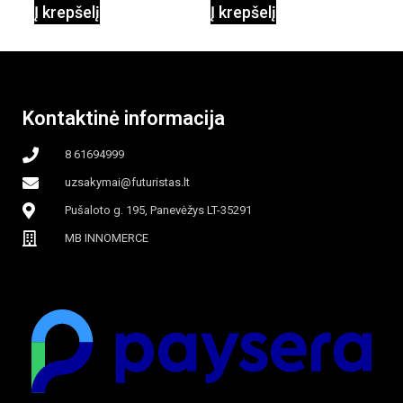
Į krepšelį
Į krepšelį
garinamasis,
beašmenis, LED
Kontaktinė informacija
apšvietimas
8 61694999
uzsakymai@futuristas.lt
Pušaloto g. 195, Panevėžys LT-35291
MB INNOMERCE