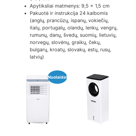
Apytiksliai matmenys: 9,5 x 1,5 cm
Pakuotė ir instrukcija 24 kalbomis
(anglų, prancūzų, ispanų, vokiečių,
italų, portugalų, olandų, lenkų, vengrų,
rumunų, danų, švedų, suomių, lietuvių,
norvegų, slovėnų, graikų, čekų,
bulgarų, kroatų, slovakų, estų, rusų,
latvių)
Nuolaida!