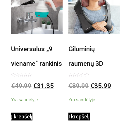
Universalus „9
Giluminių
viename“ rankinis
raumenų 3D
garintuvas su
elektrinis
Įvertinimas:
Įvertinimas:
€
49.99
€
31.35
€
89.99
€
35.99
0
0
iš
iš
priedais Steany
masažuoklis
5
5
Yra sandėlyje
Yra sandėlyje
InnovaGoods
InnovaGoods
Į krepšelį
Į krepšelį
0,35 L 3 Bar
Shiatsu