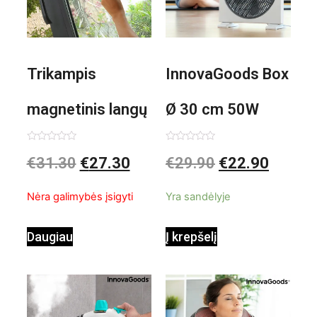
Trikampis
InnovaGoods Box
magnetinis langų
Ø 30 cm 50W
valiklis Klinmag
Baltai pilkas
Įvertinimas:
Įvertinimas:
€
31.30
€
27.30
€
29.90
€
22.90
0
0
iš
iš
InnovaGoods
pastatomas
5
5
Nėra galimybės įsigyti
Yra sandėlyje
ventiliatorius
Daugiau
Į krepšelį