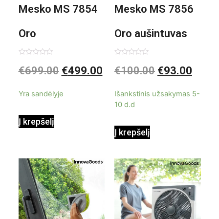
Mesko MS 7854
Mesko MS 7856
Oro
Oro aušintuvas
kondicionierius
be ašmenų 3in1
Įvertinimas:
Įvertinimas:
€
699.00
€
499.00
€
100.00
€
93.00
0
0
iš
iš
9000BTU
5
5
Yra sandėlyje
Išankstinis užsakymas 5-
10 d.d
Į krepšelį
Į krepšelį