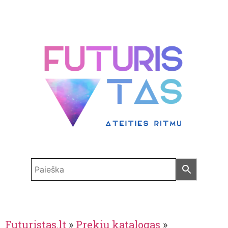
Futuristas.lt
»
Prekių katalogas
»