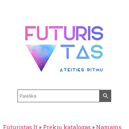
Futuristas.lt
»
Prekių katalogas
»
Namams