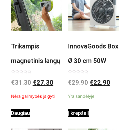
Trikampis
InnovaGoods Box
magnetinis langų
Ø 30 cm 50W
valiklis Klinmag
Baltai pilkas
Įvertinimas:
Įvertinimas:
€
31.30
€
27.30
€
29.90
€
22.90
0
0
iš
iš
InnovaGoods
pastatomas
5
5
Nėra galimybės įsigyti
Yra sandėlyje
ventiliatorius
Daugiau
Į krepšelį