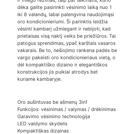
dėka galite pasirinkti vėsinimo laiką nuo 1
iki 8 valandų, labai palengvina naudojimąsi
oro kondicionieriumi. Ši parinktis leidžia
vėsinti kambarį užmiegant ir nebijoti, kad
prietaisas visą naktį veiks be priežiūros. Tai
patogus sprendimas, ypač karštais vasaros
vakarais. Be to, nešiojimo rankena padės be
vargo pakeisti oro kondicionieriaus vietą, o
dėl kompaktiško dizaino ir elegantiškos
konstrukcijos jis puikiai atrodys bet
kuriame kambaryje.
Oro aušintuvas be ašmenų 3in1
Funkcijos: vėsinimas / valymas / drėkinimas
Garavimo vėsinimo technologija
LED valdymo skydelis
Kompaktiškas dizainas