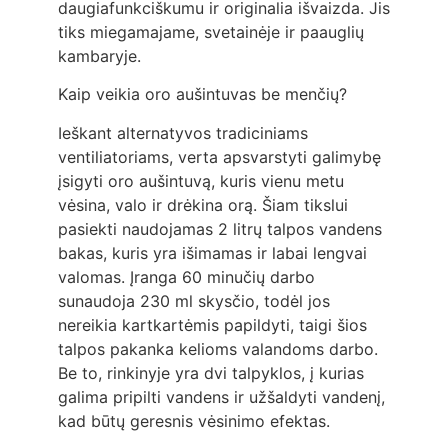
daugiafunkciškumu ir originalia išvaizda. Jis
tiks miegamajame, svetainėje ir paauglių
kambaryje.
Kaip veikia oro aušintuvas be menčių?
Ieškant alternatyvos tradiciniams
ventiliatoriams, verta apsvarstyti galimybę
įsigyti oro aušintuvą, kuris vienu metu
vėsina, valo ir drėkina orą. Šiam tikslui
pasiekti naudojamas 2 litrų talpos vandens
bakas, kuris yra išimamas ir labai lengvai
valomas. Įranga 60 minučių darbo
sunaudoja 230 ml skysčio, todėl jos
nereikia kartkartėmis papildyti, taigi šios
talpos pakanka kelioms valandoms darbo.
Be to, rinkinyje yra dvi talpyklos, į kurias
galima pripilti vandens ir užšaldyti vandenį,
kad būtų geresnis vėsinimo efektas.