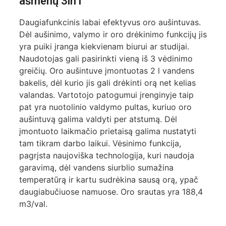
ašmenų 3in1
Daugiafunkcinis labai efektyvus oro aušintuvas.
Dėl aušinimo, valymo ir oro drėkinimo funkcijų jis
yra puiki įranga kiekvienam biurui ar studijai.
Naudotojas gali pasirinkti vieną iš 3 vėdinimo
greičių. Oro aušintuve įmontuotas 2 l vandens
bakelis, dėl kurio jis gali drėkinti orą net kelias
valandas. Vartotojo patogumui įrenginyje taip
pat yra nuotolinio valdymo pultas, kuriuo oro
aušintuvą galima valdyti per atstumą. Dėl
įmontuoto laikmačio prietaisą galima nustatyti
tam tikram darbo laikui. Vėsinimo funkcija,
pagrįsta naujoviška technologija, kuri naudoja
garavimą, dėl vandens siurblio sumažina
temperatūrą ir kartu sudrėkina sausą orą, ypač
daugiabučiuose namuose. Oro srautas yra 188,4
m3/val.