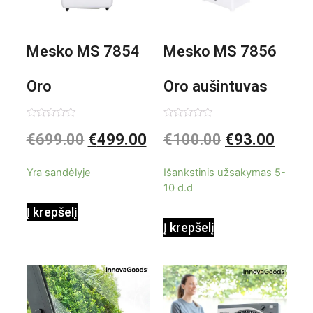
Mesko MS 7854
Mesko MS 7856
Oro
Oro aušintuvas
kondicionierius
be ašmenų 3in1
Įvertinimas:
Įvertinimas:
€
699.00
€
499.00
€
100.00
€
93.00
0
0
iš
iš
9000BTU
5
5
Yra sandėlyje
Išankstinis užsakymas 5-
10 d.d
Į krepšelį
Į krepšelį