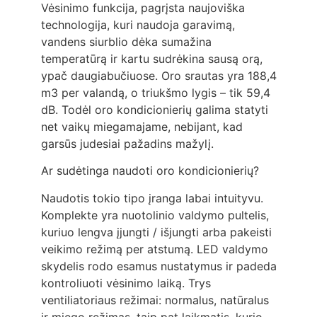
Vėsinimo funkcija, pagrįsta naujoviška
technologija, kuri naudoja garavimą,
vandens siurblio dėka sumažina
temperatūrą ir kartu sudrėkina sausą orą,
ypač daugiabučiuose. Oro srautas yra 188,4
m3 per valandą, o triukšmo lygis – tik 59,4
dB. Todėl oro kondicionierių galima statyti
net vaikų miegamajame, nebijant, kad
garsūs judesiai pažadins mažylį.
Ar sudėtinga naudoti oro kondicionierių?
Naudotis tokio tipo įranga labai intuityvu.
Komplekte yra nuotolinio valdymo pultelis,
kuriuo lengva įjungti / išjungti arba pakeisti
veikimo režimą per atstumą. LED valdymo
skydelis rodo esamus nustatymus ir padeda
kontroliuoti vėsinimo laiką. Trys
ventiliatoriaus režimai: normalus, natūralus
ir miego režimas, taip pat laikmatis, kurio