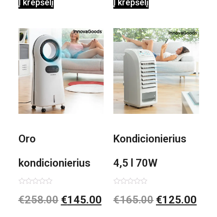
Į krepšelį
Į krepšelį
0,35 L 3 Bar
Shiatsu
1000W
Oro
Kondicionierius
kondicionierius
4,5 l 70W
Evareer
nešiojamas,
Įvertinimas:
Įvertinimas:
€
258.00
€
145.00
€
165.00
€
125.00
0
0
iš
iš
INNOVAGOODS
garinis
5
5