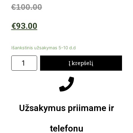
€
100.00
€
93.00
Išankstinis užsakymas 5-10 d.d
Į krepšelį
Užsakymus priimame ir
telefonu