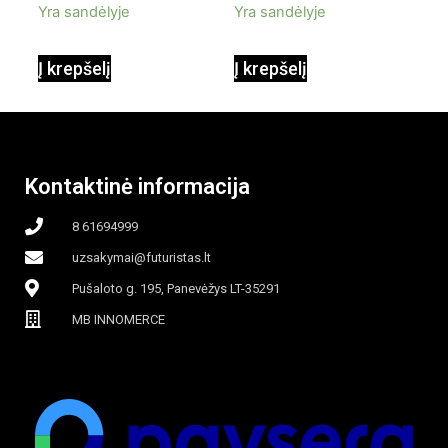
Yra sandėlyje
Yra sandėlyje
90W mobilus,
Į krepšelį
Į krepšelį
garinamasis,
beašmenis, LED
Kontaktinė informacija
apšvietimas
8 61694999
uzsakymai@futuristas.lt
Pušaloto g. 195, Panevėžys LT-35291
MB INNOMERCE