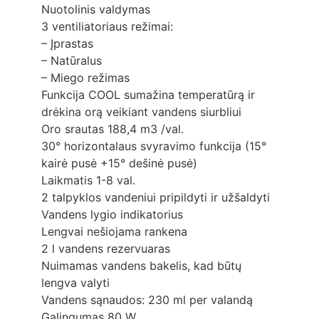
Nuotolinis valdymas
3 ventiliatoriaus režimai:
– Įprastas
– Natūralus
– Miego režimas
Funkcija COOL sumažina temperatūrą ir
drėkina orą veikiant vandens siurbliui
Oro srautas 188,4 m3 /val.
30° horizontalaus svyravimo funkcija (15°
kairė pusė +15° dešinė pusė)
Laikmatis 1-8 val.
2 talpyklos vandeniui pripildyti ir užšaldyti
Vandens lygio indikatorius
Lengvai nešiojama rankena
2 l vandens rezervuaras
Nuimamas vandens bakelis, kad būtų
lengva valyti
Vandens sąnaudos: 230 ml per valandą
Galingumas 80 W