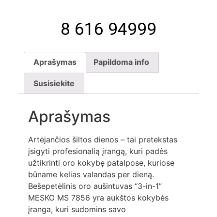
8 616 94999
Aprašymas
Papildoma info
Susisiekite
Aprašymas
Artėjančios šiltos dienos – tai pretekstas
įsigyti profesionalią įrangą, kuri padės
užtikrinti oro kokybę patalpose, kuriose
būname kelias valandas per dieną.
Bešepetėlinis oro aušintuvas “3-in-1”
MESKO MS 7856 yra aukštos kokybės
įranga, kuri sudomins savo