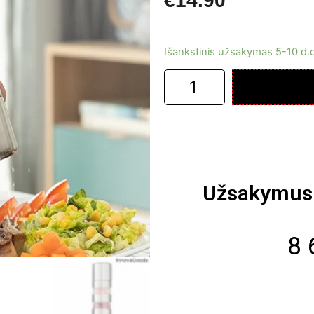
€
14.90
Išankstinis užsakymas 5-10 d.
Užsakymus 
8 