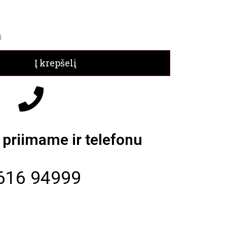
d
Į krepšelį
priimame ir telefonu
616 94999