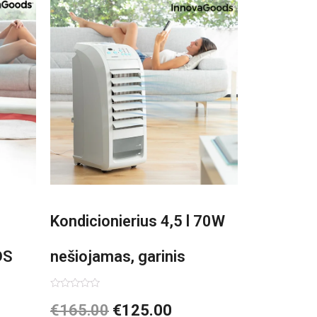
Kondicionierius 4,5 l 70W
DS
nešiojamas, garinis
asis,
Įvertinimas:
€
165.00
€
125.00
0
iš