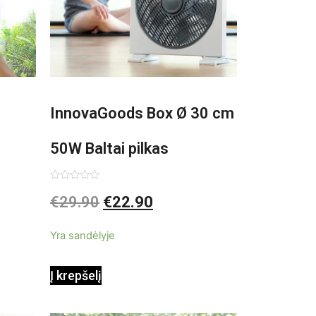
InnovaGoods Box Ø 30 cm
50W Baltai pilkas
pastatomas ventiliatorius
Įvertinimas:
€
29.90
€
22.90
0
iš
5
Yra sandėlyje
Į krepšelį