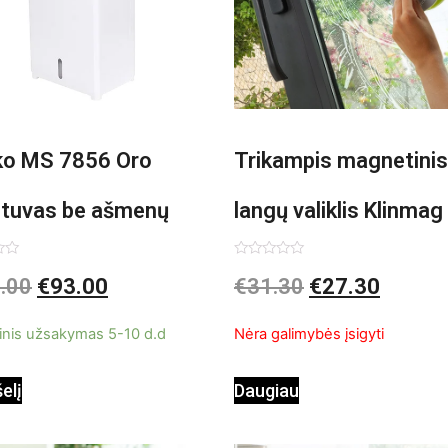
o MS 7856 Oro
Trikampis magnetinis
ntuvas be ašmenų
langų valiklis Klinmag
InnovaGoods
imas:
Įvertinimas:
.00
€
93.00
€
31.30
€
27.30
0
iš
5
inis užsakymas 5-10 d.d
Nėra galimybės įsigyti
šelį
Daugiau