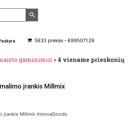
5833 prekės
€895071.26
Paskyra
 maisto gaminimui
»
4 viename prieskonių
malimo įrankis Millmix
o įrankis Millmix InnovaGoods