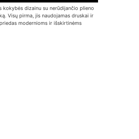
os kokybės dizainu su nerūdijančio plieno
ką. Visų pirma, jis naudojamas druskai ir
s priedas modernioms ir išskirtinėms