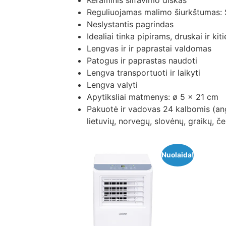
Keraminis šlifavimo diskas
Reguliuojamas malimo šiurkštumas: S
Neslystantis pagrindas
Idealiai tinka pipirams, druskai ir k
Lengvas ir ir paprastai valdomas
Patogus ir paprastas naudoti
Lengva transportuoti ir laikyti
Lengva valyti
Apytiksliai matmenys: ø 5 x 21 cm
Pakuotė ir vadovas 24 kalbomis (angl
lietuvių, norvegų, slovėnų, graikų, če
Nuolaida!