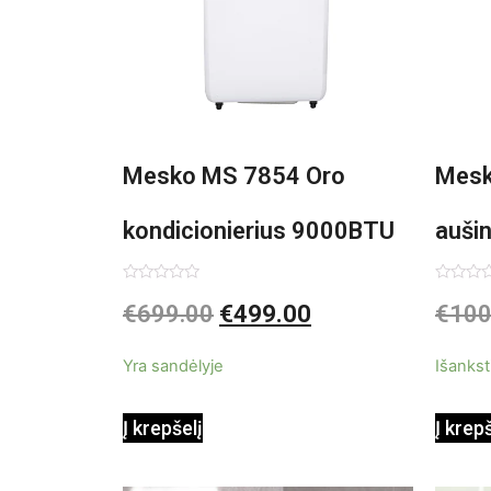
Mesko MS 7854 Oro
Mesk
kondicionierius 9000BTU
auši
3in1
Įvertinimas:
Įvertin
€
699.00
€
499.00
€
100
0
0
iš
iš
5
5
Yra sandėlyje
Išankst
Į krepšelį
Į krep