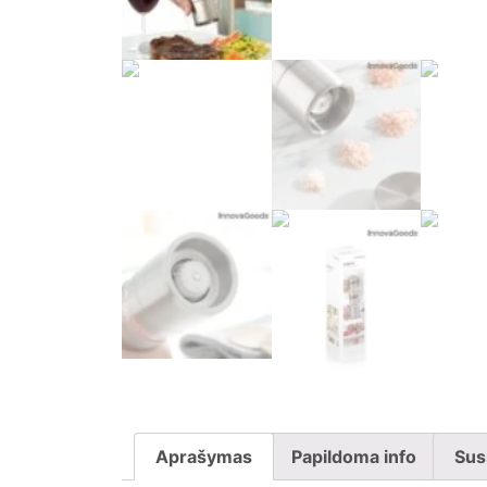
Aprašymas
Papildoma info
Sus