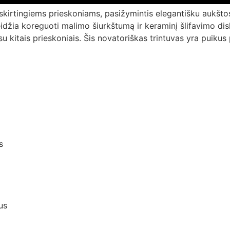
s skirtingiems prieskoniams, pasižymintis elegantišku aukšt
eidžia koreguoti malimo šiurkštumą ir keraminį šlifavimo dis
 su kitais prieskoniais. Šis novatoriškas trintuvas yra puiku
s
us