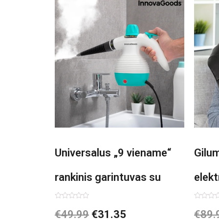
Universalus „9 viename“
Gilu
rankinis garintuvas su
elekt
priedais Steany
Inno
Įvertinimas:
Įvertin
€
49.99
€
31.35
€
89.
0
0
iš
iš