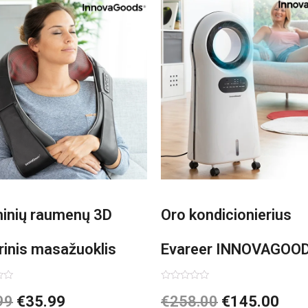
minių raumenų 3D
Oro kondicionierius
rinis masažuoklis
Evareer INNOVAGOO
vaGoods Shiatsu
90W mobilus, garinam
imas:
Įvertinimas:
99
€
35.99
€
258.00
€
145.00
0
iš