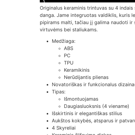
Originalus keraminis trintuvas su 4 indai
danga. Jame integruotas valdiklis, kuris l
pipirams malti, tačiau jį galima naudoti ir
virtuvėms bei staliukams.
Medžiaga:
ABS
PC
TPU
Keramikinis
Nerūdijantis plienas
Novatoriškas ir funkcionalus dizaina
Tipas:
Išmontuojamas
Daugiasluoksnis (4 viename)
Išskirtinis ir elegantiškas stilius
Aukštos kokybės, atsparus ir patvar
4 Skyreliai