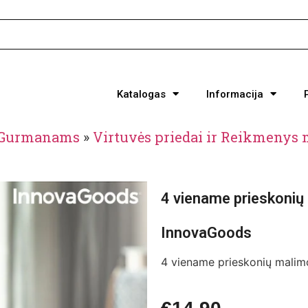
Katalogas
Informacija
r Gurmanams
»
Virtuvės priedai ir Reikmenys
4 viename prieskonių 
InnovaGoods
4 viename prieskonių malim