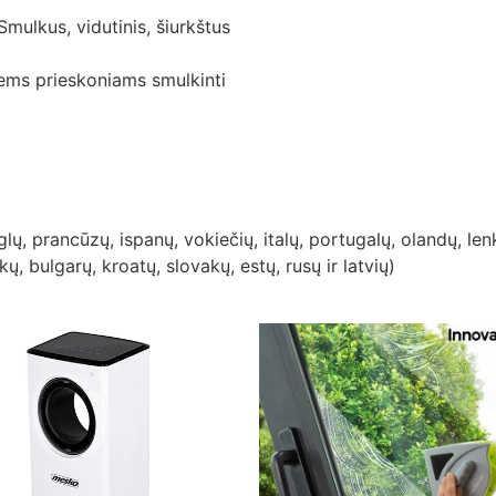
mulkus, vidutinis, šiurkštus
itiems prieskoniams smulkinti
ų, prancūzų, ispanų, vokiečių, italų, portugalų, olandų, le
kų, bulgarų, kroatų, slovakų, estų, rusų ir latvių)