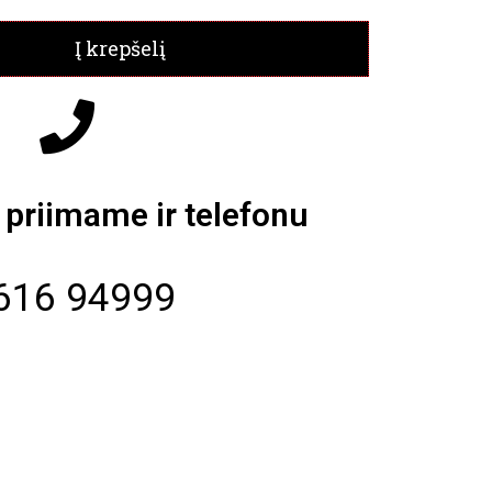
Į krepšelį
priimame ir telefonu
616 94999