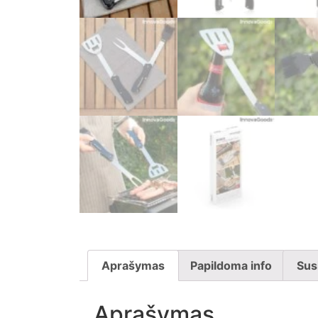
Aprašymas
Papildoma info
Sus
Aprašymas