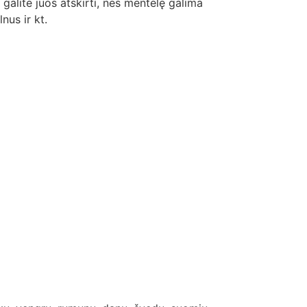
t galite juos atskirti, nes mentelę galima
nus ir kt.