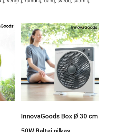
nkų, vengrų, rumunų, danų, švedų, suomių,
InnovaGoods Box Ø 30 cm
50W Baltai pilkas