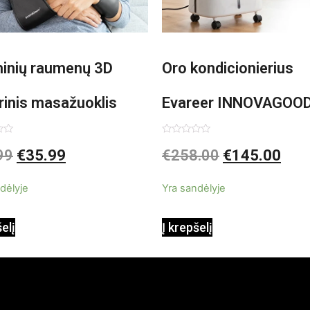
minių raumenų 3D
Oro kondicionierius
rinis masažuoklis
Evareer INNOVAGOO
vaGoods Shiatsu
90W mobilus, garinam
imas:
Įvertinimas:
99
€
35.99
€
258.00
€
145.00
0
iš
beašmenis, LED
5
dėlyje
Yra sandėlyje
apšvietimas
šelį
Į krepšelį