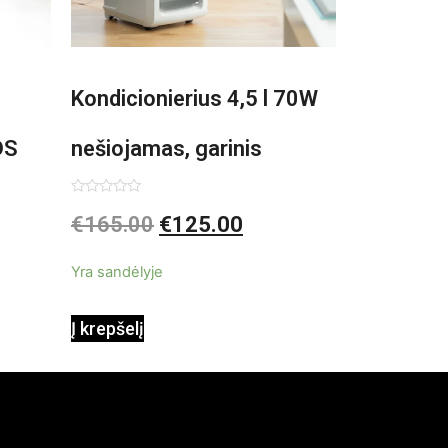
Kondicionierius 4,5 l 70W
DS
nešiojamas, garinis
asis,
Įvertinimas:
€
165.00
€
125.00
0
iš
5
Yra sandėlyje
Į krepšelį