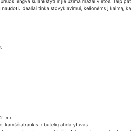
 kuriuos lengva sulankstyti ir jie užima mažai vietos. Taip pa
 naudoti. Idealiai tinka stovyklavimui, kelionėms į kaimą, kal
s
x 2 cm
, kamščiatraukis ir butelių atidarytuvas