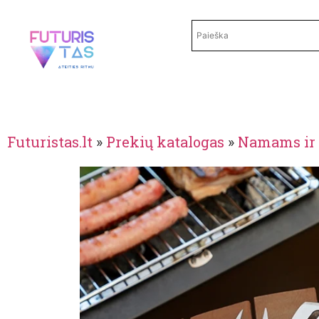
Futuristas.lt
»
Prekių katalogas
»
Namams ir 