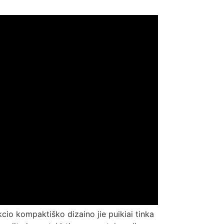
kcio kompaktiško dizaino jie puikiai tinka