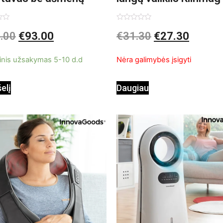
InnovaGoods
imas:
Įvertinimas:
.00
€
93.00
€
31.30
€
27.30
0
iš
5
inis užsakymas 5-10 d.d
Nėra galimybės įsigyti
šelį
Daugiau