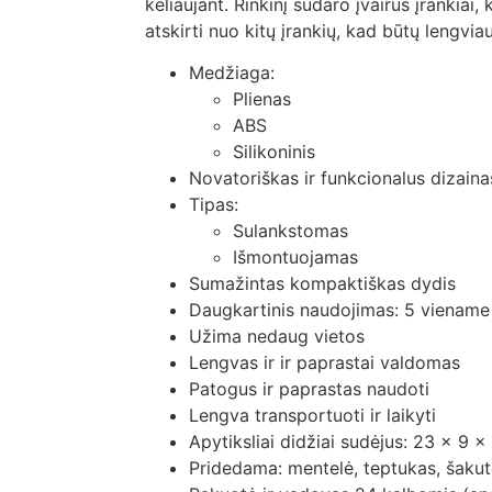
keliaujant. Rinkinį sudaro įvairūs įrankiai,
atskirti nuo kitų įrankių, kad būtų lengviau
Medžiaga:
Plienas
ABS
Silikoninis
Novatoriškas ir funkcionalus dizaina
Tipas:
Sulankstomas
Išmontuojamas
Sumažintas kompaktiškas dydis
Daugkartinis naudojimas: 5 viename
Užima nedaug vietos
Lengvas ir ir paprastai valdomas
Patogus ir paprastas naudoti
Lengva transportuoti ir laikyti
Apytiksliai didžiai sudėjus: 23 x 9 
Pridedama: mentelė, teptukas, šakutė