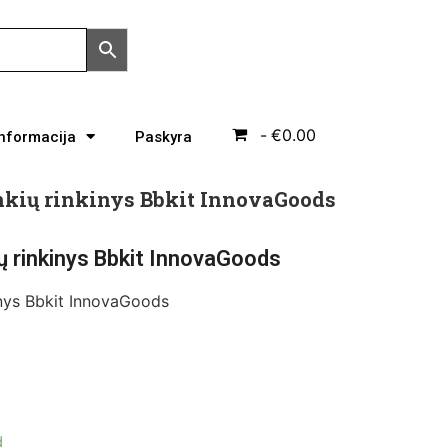
€0.00
Informacija
Paskyra
ankių rinkinys Bbkit InnovaGoods
ių rinkinys Bbkit InnovaGoods
kinys Bbkit InnovaGoods
d