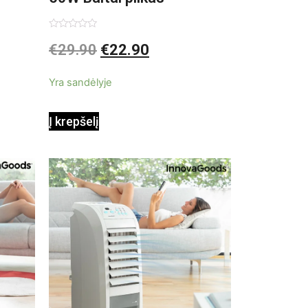
pastatomas ventiliatorius
Įvertinimas:
€
29.90
€
22.90
0
iš
5
Yra sandėlyje
Į krepšelį