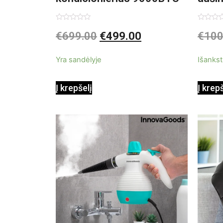
3in1
Įvertinimas:
Įvertin
€
699.00
€
499.00
€
100
0
0
iš
iš
5
5
Yra sandėlyje
Išankst
Į krepšelį
Į krep