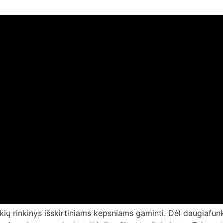
kių rinkinys išskirtiniams kepsniams gaminti. Dėl daugiafun