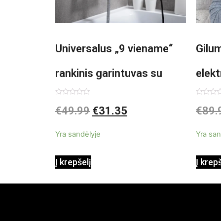
Universalus „9 viename“
Gilu
rankinis garintuvas su
elekt
priedais Steany
Inno
Įvertinimas:
Įvertin
€
49.99
€
31.35
€
89.
0
0
iš
iš
InnovaGoods 0,35 L 3 Bar
5
5
Yra sandėlyje
Yra san
1000W
Į krepšelį
Į krep