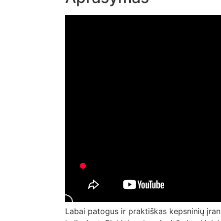
Labai patogus ir praktiškas kepsninių įran