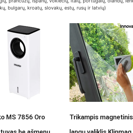
ų, prancūzų, ispanų, vokiečių, italų, portugalų, olandų, le
kų, bulgarų, kroatų, slovakų, estų, rusų ir latvių)
o MS 7856 Oro
Trikampis magnetinis
ntuvas be ašmenų
langų valiklis Klinmag