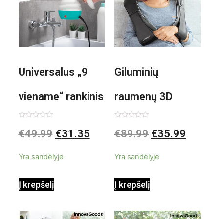
Universalus „9
Giluminių
viename“ rankinis
raumenų 3D
garintuvas su
elektrinis
Įvertinimas:
Įvertinimas:
€
49.99
€
31.35
€
89.99
€
35.99
0
0
iš
iš
priedais Steany
masažuoklis
5
5
Yra sandėlyje
Yra sandėlyje
InnovaGoods
InnovaGoods
Į krepšelį
Į krepšelį
0,35 L 3 Bar
Shiatsu
1000W