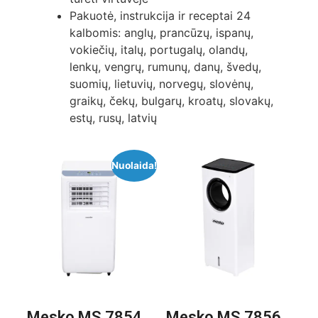
Pakuotė, instrukcija ir receptai 24
kalbomis: anglų, prancūzų, ispanų,
vokiečių, italų, portugalų, olandų,
lenkų, vengrų, rumunų, danų, švedų,
suomių, lietuvių, norvegų, slovėnų,
graikų, čekų, bulgarų, kroatų, slovakų,
estų, rusų, latvių
Nuolaida!
Mesko MS 7854
Mesko MS 7856