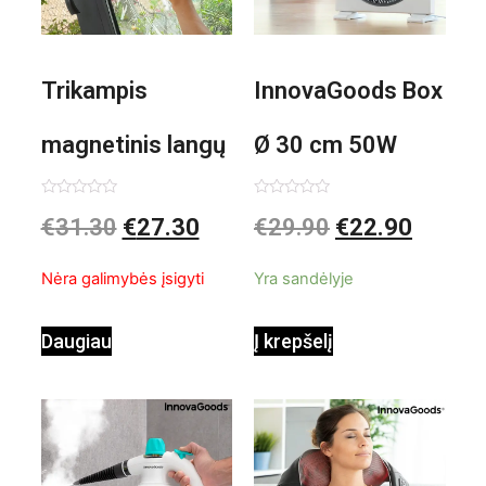
Trikampis
InnovaGoods Box
magnetinis langų
Ø 30 cm 50W
valiklis Klinmag
Baltai pilkas
Įvertinimas:
Įvertinimas:
€
31.30
€
27.30
€
29.90
€
22.90
0
0
iš
iš
InnovaGoods
pastatomas
5
5
Nėra galimybės įsigyti
Yra sandėlyje
ventiliatorius
Daugiau
Į krepšelį