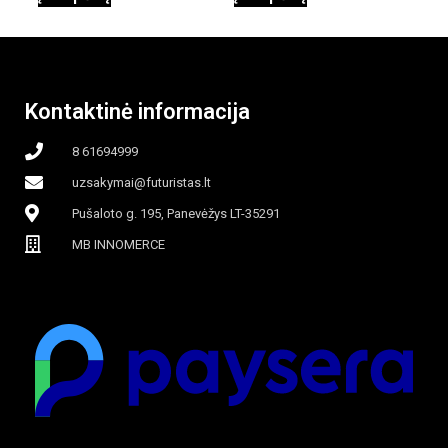
garinamasis,
beašmenis, LED
Kontaktinė informacija
apšvietimas
8 61694999
uzsakymai@futuristas.lt
Pušaloto g. 195, Panevėžys LT-35291
MB INNOMERCE