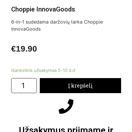
Choppie InnovaGoods
6-in-1 sudedama daržovių tarka Choppie
InnovaGoods
€
19.90
Išankstinis užsakymas 5-10 d.d
Į krepšelį
Užsakymus priimame ir