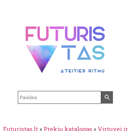
Futuristas.lt
»
Prekių katalogas
»
Virtuvei ir