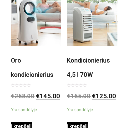
Oro
Kondicionierius
kondicionierius
4,5 l 70W
Evareer
nešiojamas,
Įvertinimas:
Įvertinimas:
€
258.00
€
145.00
€
165.00
€
125.00
0
0
iš
iš
INNOVAGOODS
garinis
5
5
Yra sandėlyje
Yra sandėlyje
90W mobilus,
Į krepšelį
Į krepšelį