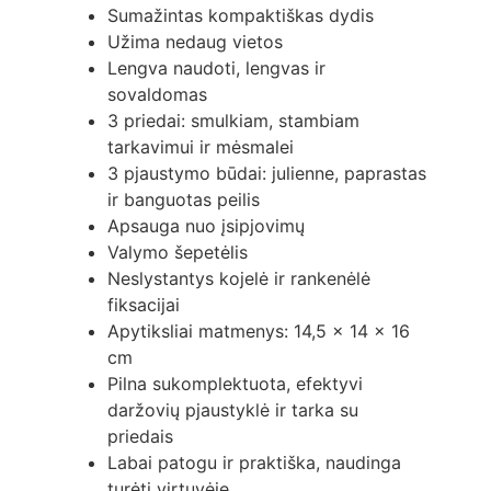
Sumažintas kompaktiškas dydis
Užima nedaug vietos
Lengva naudoti, lengvas ir
sovaldomas
3 priedai: smulkiam, stambiam
tarkavimui ir mėsmalei
3 pjaustymo būdai: julienne, paprastas
ir banguotas peilis
Apsauga nuo įsipjovimų
Valymo šepetėlis
Neslystantys kojelė ir rankenėlė
fiksacijai
Apytiksliai matmenys: 14,5 x 14 x 16
cm
Pilna sukomplektuota, efektyvi
daržovių pjaustyklė ir tarka su
priedais
Labai patogu ir praktiška, naudinga
turėti virtuvėje