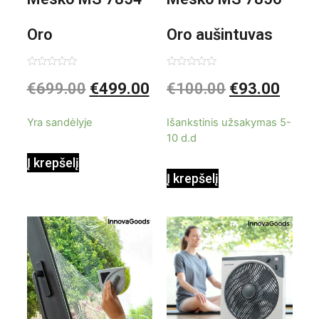
Oro
Oro aušintuvas
kondicionierius
be ašmenų 3in1
Įvertinimas:
Įvertinimas:
€
699.00
€
499.00
€
100.00
€
93.00
0
0
iš
iš
9000BTU
5
5
Yra sandėlyje
Išankstinis užsakymas 5-
10 d.d
Į krepšelį
Į krepšelį