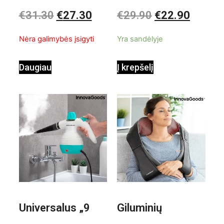
valiklis Klinmag
Baltai pilkas
Įvertinimas:
Įvertinimas:
€
31.30
€
27.30
€
29.90
€
22.90
0
0
iš
iš
InnovaGoods
pastatomas
5
5
Nėra galimybės įsigyti
Yra sandėlyje
ventiliatorius
Daugiau
Į krepšelį
Universalus „9
Giluminių