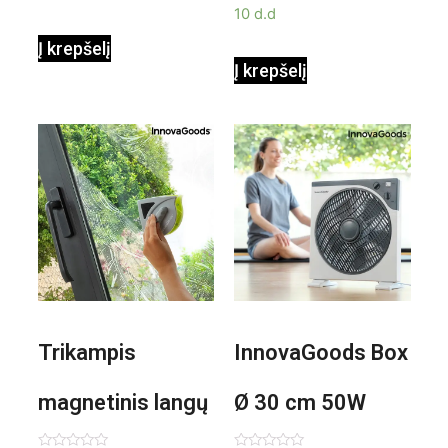
10 d.d
Į krepšelį
Į krepšelį
Trikampis
InnovaGoods Box
magnetinis langų
Ø 30 cm 50W