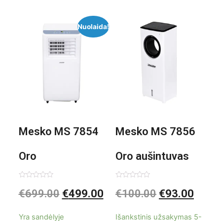
Nuolaida!
Mesko MS 7854
Mesko MS 7856
Oro
Oro aušintuvas
kondicionierius
be ašmenų 3in1
Įvertinimas:
Įvertinimas:
€
699.00
€
499.00
€
100.00
€
93.00
0
0
iš
iš
9000BTU
5
5
Yra sandėlyje
Išankstinis užsakymas 5-