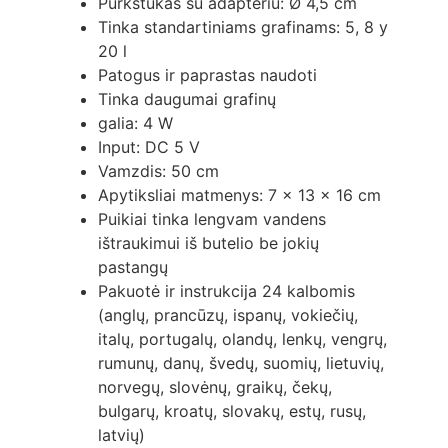
Purkštukas su adapteriu: Ø 4,5 cm
Tinka standartiniams grafinams: 5, 8 y
20 l
Patogus ir paprastas naudoti
Tinka daugumai grafinų
galia: 4 W
Input: DC 5 V
Vamzdis: 50 cm
Apytiksliai matmenys: 7 x 13 x 16 cm
Puikiai tinka lengvam vandens
ištraukimui iš butelio be jokių
pastangų
Pakuotė ir instrukcija 24 kalbomis
(anglų, prancūzų, ispanų, vokiečių,
italų, portugalų, olandų, lenkų, vengrų,
rumunų, danų, švedų, suomių, lietuvių,
norvegų, slovėnų, graikų, čekų,
bulgarų, kroatų, slovakų, estų, rusų,
latvių)