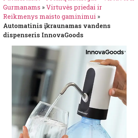
Gurmanams
»
Virtuvės priedai ir
Reikmenys maisto gaminimui
»
Automatinis įkraunamas vandens
dispenseris InnovaGoods