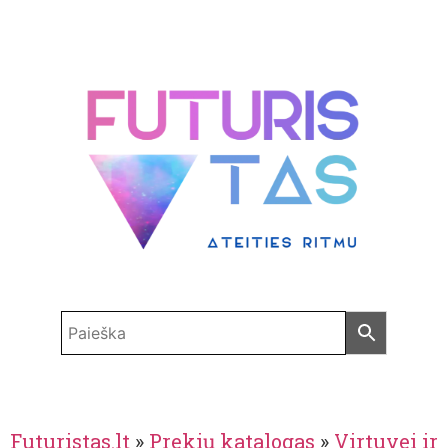
Futuristas.lt
»
Prekių katalogas
»
Virtuvei ir