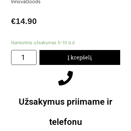
InnovaGoods
€
14.90
Išankstinis užsakymas 5-10 d.d
Į krepšelį
Užsakymus priimame ir
telefonu