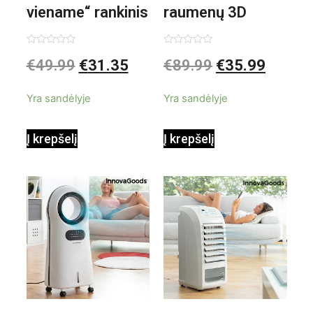
viename“ rankinis
raumenų 3D
garintuvas su
elektrinis
Įvertinimas:
Įvertinimas:
€
49.99
€
31.35
€
89.99
€
35.99
0
0
iš
iš
priedais Steany
masažuoklis
5
5
Yra sandėlyje
Yra sandėlyje
InnovaGoods
InnovaGoods
Į krepšelį
Į krepšelį
0,35 L 3 Bar
Shiatsu
1000W