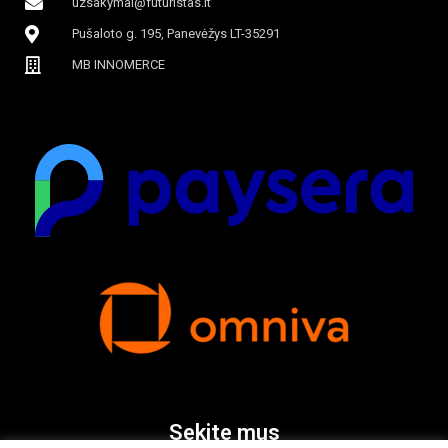
uzsakymai@futuristas.lt
Pušaloto g. 195, Panevėžys LT-35291
MB INNOMERCE
Sekite mus