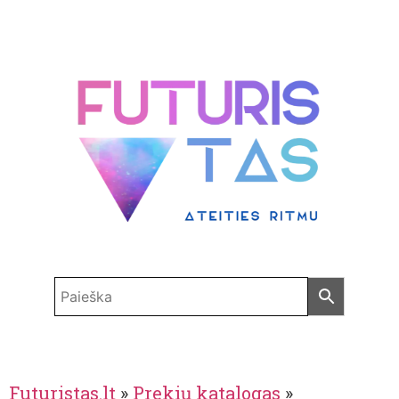
Futuristas.lt
»
Prekių katalogas
»