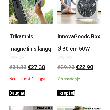
Trikampis
InnovaGoods Box
magnetinis langų
Ø 30 cm 50W
valiklis Klinmag
Baltai pilkas
Įvertinimas:
Įvertinimas:
€
31.30
€
27.30
€
29.90
€
22.90
0
0
iš
iš
InnovaGoods
pastatomas
5
5
Nėra galimybės įsigyti
Yra sandėlyje
ventiliatorius
Daugiau
Į krepšelį