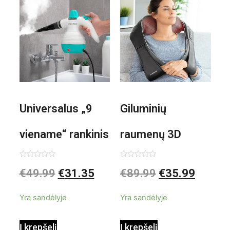
Universalus „9
Giluminių
viename“ rankinis
raumenų 3D
garintuvas su
elektrinis
Įvertinimas:
Įvertinimas:
€
49.99
€
31.35
€
89.99
€
35.99
0
0
iš
iš
priedais Steany
masažuoklis
5
5
Yra sandėlyje
Yra sandėlyje
InnovaGoods
InnovaGoods
Į krepšelį
Į krepšelį