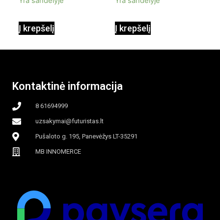
Yra sandėlyje
Yra sandėlyje
90W mobilus,
Į krepšelį
Į krepšelį
garinamasis,
beašmenis, LED
Kontaktinė informacija
apšvietimas
8 61694999
uzsakymai@futuristas.lt
Pušaloto g. 195, Panevėžys LT-35291
MB INNOMERCE