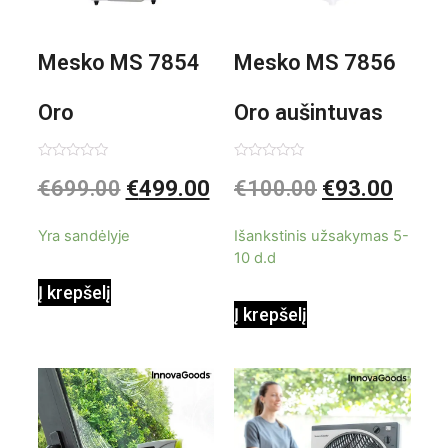
Mesko MS 7854
Mesko MS 7856
Oro
Oro aušintuvas
kondicionierius
be ašmenų 3in1
Įvertinimas:
Įvertinimas:
€
699.00
€
499.00
€
100.00
€
93.00
0
0
iš
iš
9000BTU
5
5
Yra sandėlyje
Išankstinis užsakymas 5-
10 d.d
Į krepšelį
Į krepšelį