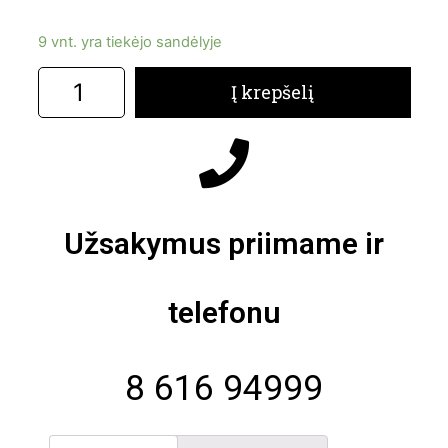
9 vnt. yra tiekėjo sandėlyje
Į krepšelį
Užsakymus priimame ir
telefonu
8 616 94999