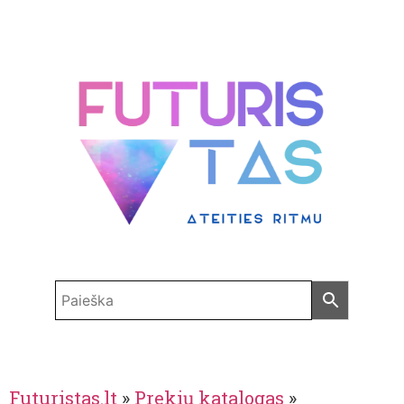
Futuristas.lt
»
Prekių katalogas
»