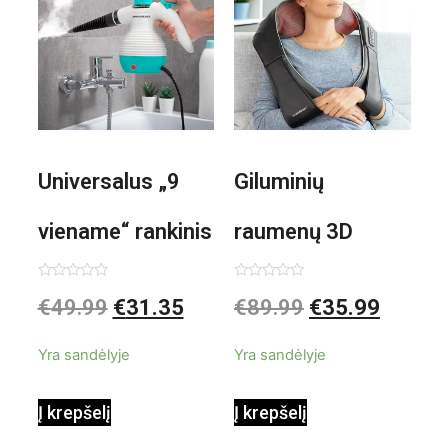
Universalus „9
Giluminių
viename“ rankinis
raumenų 3D
garintuvas su
elektrinis
Įvertinimas:
Įvertinimas:
€
49.99
€
31.35
€
89.99
€
35.99
0
0
iš
iš
priedais Steany
masažuoklis
5
5
Yra sandėlyje
Yra sandėlyje
InnovaGoods
InnovaGoods
Į krepšelį
Į krepšelį
0,35 L 3 Bar
Shiatsu