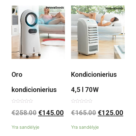
1000W
Oro
Kondicionierius
kondicionierius
4,5 l 70W
Evareer
nešiojamas,
Įvertinimas:
Įvertinimas:
€
258.00
€
145.00
€
165.00
€
125.00
0
0
iš
iš
INNOVAGOODS
garinis
5
5
Yra sandėlyje
Yra sandėlyje
90W mobilus,