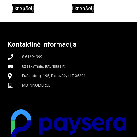
Į krepšelį
Į krepšelį
garinamasis,
beašmenis, LED
Kontaktinė informacija
apšvietimas
8 61694999
uzsakymai@futuristas.lt
Pušaloto g. 195, Panevėžys LT-35291
MB INNOMERCE