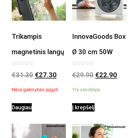
Trikampis
InnovaGoods Box
magnetinis langų
Ø 30 cm 50W
valiklis Klinmag
Baltai pilkas
Įvertinimas:
Įvertinimas:
€
31.30
€
27.30
€
29.90
€
22.90
0
0
iš
iš
InnovaGoods
pastatomas
5
5
Nėra galimybės įsigyti
Yra sandėlyje
ventiliatorius
Daugiau
Į krepšelį