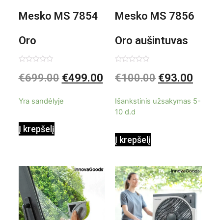
Mesko MS 7854
Mesko MS 7856
Oro
Oro aušintuvas
kondicionierius
be ašmenų 3in1
Įvertinimas:
Įvertinimas:
€
699.00
€
499.00
€
100.00
€
93.00
0
0
iš
iš
9000BTU
5
5
Yra sandėlyje
Išankstinis užsakymas 5-
10 d.d
Į krepšelį
Į krepšelį