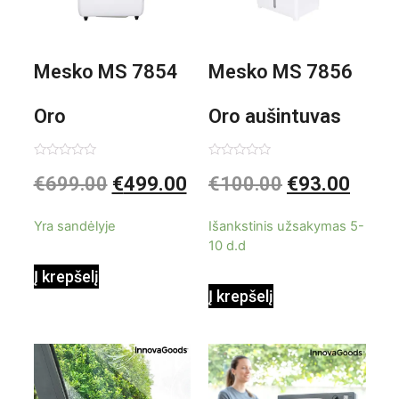
Mesko MS 7854
Mesko MS 7856
Oro
Oro aušintuvas
kondicionierius
be ašmenų 3in1
Įvertinimas:
Įvertinimas:
€
699.00
€
499.00
€
100.00
€
93.00
0
0
iš
iš
9000BTU
5
5
Yra sandėlyje
Išankstinis užsakymas 5-
10 d.d
Į krepšelį
Į krepšelį