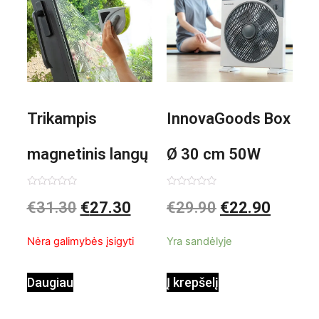
Trikampis
InnovaGoods Box
magnetinis langų
Ø 30 cm 50W
valiklis Klinmag
Baltai pilkas
Įvertinimas:
Įvertinimas:
€
31.30
€
27.30
€
29.90
€
22.90
0
0
iš
iš
InnovaGoods
pastatomas
5
5
Nėra galimybės įsigyti
Yra sandėlyje
ventiliatorius
Daugiau
Į krepšelį