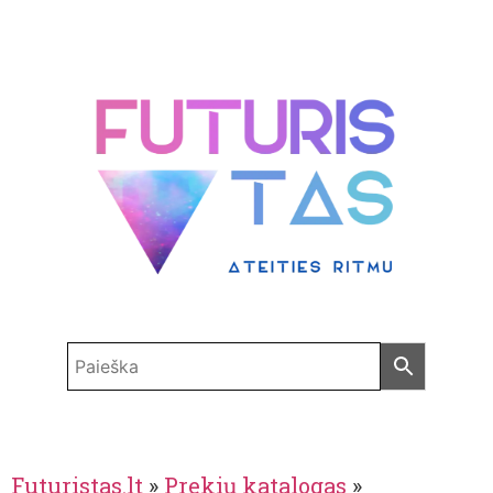
Futuristas.lt
»
Prekių katalogas
»