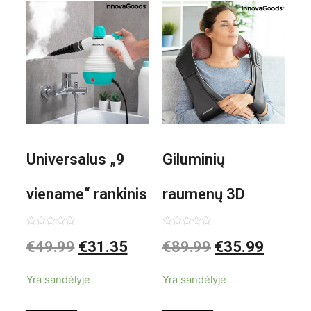
Universalus „9
Giluminių
viename“ rankinis
raumenų 3D
garintuvas su
elektrinis
Įvertinimas:
Įvertinimas:
€
49.99
€
31.35
€
89.99
€
35.99
0
0
iš
iš
priedais Steany
masažuoklis
5
5
Yra sandėlyje
Yra sandėlyje
InnovaGoods
InnovaGoods