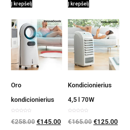
Į krepšelį
Į krepšelį
0,35 L 3 Bar
Shiatsu
1000W
Oro
Kondicionierius
kondicionierius
4,5 l 70W
Evareer
nešiojamas,
Įvertinimas:
Įvertinimas:
€
258.00
€
145.00
€
165.00
€
125.00
0
0
iš
iš
INNOVAGOODS
garinis
5
5