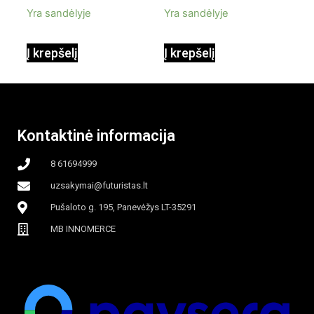
Yra sandėlyje
Yra sandėlyje
90W mobilus,
Į krepšelį
Į krepšelį
garinamasis,
beašmenis, LED
Kontaktinė informacija
apšvietimas
8 61694999
uzsakymai@futuristas.lt
Pušaloto g. 195, Panevėžys LT-35291
MB INNOMERCE