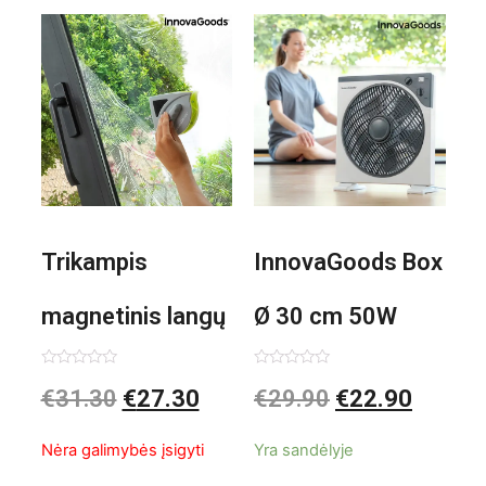
Trikampis
InnovaGoods Box
magnetinis langų
Ø 30 cm 50W
valiklis Klinmag
Baltai pilkas
Įvertinimas:
Įvertinimas:
€
31.30
€
27.30
€
29.90
€
22.90
0
0
iš
iš
InnovaGoods
pastatomas
5
5
Nėra galimybės įsigyti
Yra sandėlyje
ventiliatorius