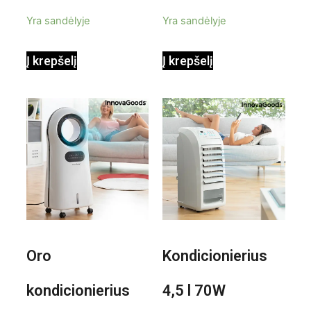
priedais Steany
masažuoklis
5
5
Yra sandėlyje
Yra sandėlyje
InnovaGoods
InnovaGoods
Į krepšelį
Į krepšelį
0,35 L 3 Bar
Shiatsu
1000W
Oro
Kondicionierius
kondicionierius
4,5 l 70W