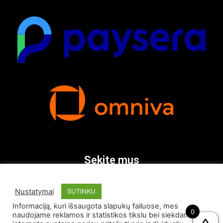
Sekite mus
Nustatymai
SUTINKU
Informaciją, kuri išsaugota slapukų failuose, mes
0
naudojame reklamos ir statistikos tikslu bei siekdami