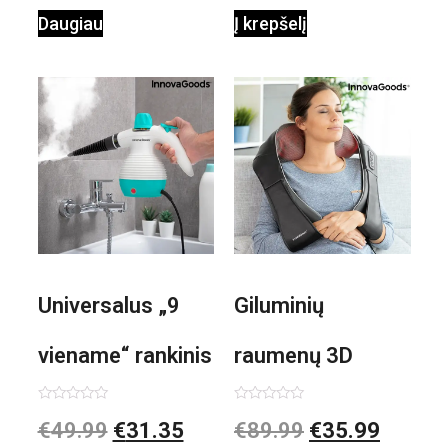
Daugiau
Į krepšelį
Universalus „9
Giluminių
viename“ rankinis
raumenų 3D
garintuvas su
elektrinis
Įvertinimas:
Įvertinimas:
€
49.99
€
31.35
€
89.99
€
35.99
0
0
iš
iš