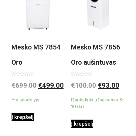
Mesko MS 7854
Mesko MS 7856
Oro
Oro aušintuvas
kondicionierius
be ašmenų 3in1
Įvertinimas:
Įvertinimas:
€
699.00
€
499.00
€
100.00
€
93.00
0
0
iš
iš
9000BTU
5
5
Yra sandėlyje
Išankstinis užsakymas 5-
10 d.d
Į krepšelį
Į krepšelį