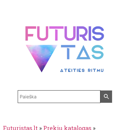
Futuristas.lt
»
Prekių katalogas
»