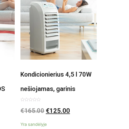
Kondicionierius 4,5 l 70W
DS
nešiojamas, garinis
asis,
Įvertinimas:
€
165.00
€
125.00
0
iš
5
Yra sandėlyje