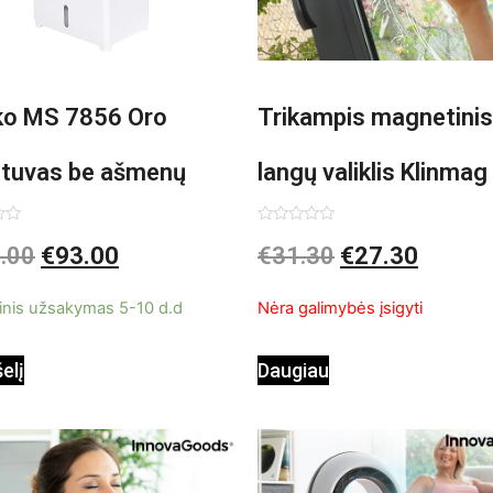
o MS 7856 Oro
Trikampis magnetinis
ntuvas be ašmenų
langų valiklis Klinmag
InnovaGoods
imas:
Įvertinimas:
.00
€
93.00
€
31.30
€
27.30
0
iš
5
inis užsakymas 5-10 d.d
Nėra galimybės įsigyti
šelį
Daugiau