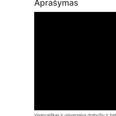
Aprašymas
Visapusiškas ir universalus drabužių ir b