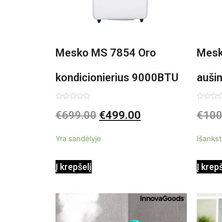
Mesko MS 7854 Oro
Mesk
kondicionierius 9000BTU
auši
3in1
Įvertinimas:
Įvertin
€
699.00
€
499.00
€
100
0
0
iš
iš
5
5
Yra sandėlyje
Išankst
Į krepšelį
Į krep