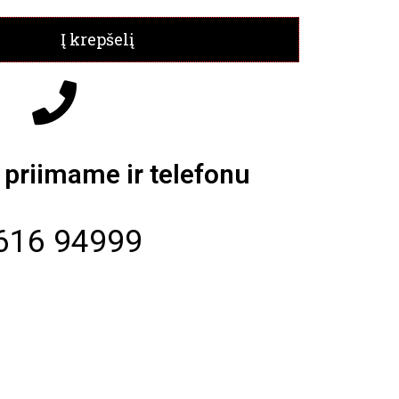
Į krepšelį
priimame ir telefonu
616 94999