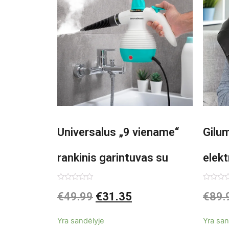
Universalus „9 viename“
Gilu
rankinis garintuvas su
elekt
priedais Steany
Inno
Įvertinimas:
Įvertin
€
49.99
€
31.35
€
89.
0
0
iš
iš
InnovaGoods 0,35 L 3 Bar
5
5
Yra sandėlyje
Yra san