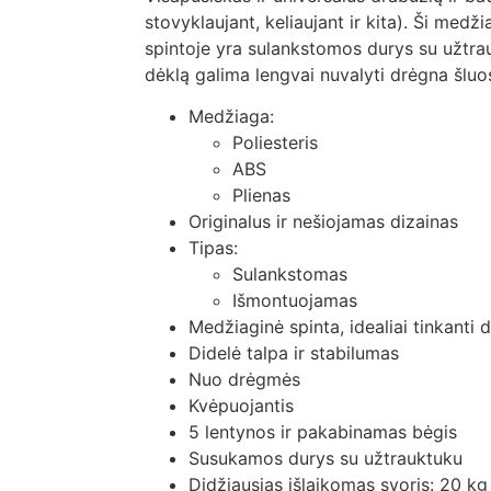
stovyklaujant, keliaujant ir kita). Ši medži
spintoje yra sulankstomos durys su užtra
dėklą galima lengvai nuvalyti drėgna šluo
Medžiaga:
Poliesteris
ABS
Plienas
Originalus ir nešiojamas dizainas
Tipas:
Sulankstomas
Išmontuojamas
Medžiaginė spinta, idealiai tinkanti
Didelė talpa ir stabilumas
Nuo drėgmės
Kvėpuojantis
5 lentynos ir pakabinamas bėgis
Susukamos durys su užtrauktuku
Didžiausias išlaikomas svoris: 20 kg