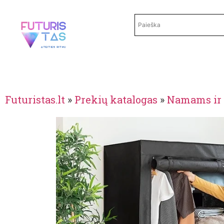
Futuristas.lt
»
Prekių katalogas
»
Namams ir 