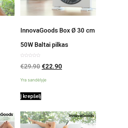
InnovaGoods Box Ø 30 cm
50W Baltai pilkas
pastatomas ventiliatorius
Įvertinimas:
€
29.90
€
22.90
0
iš
5
Yra sandėlyje
Į krepšelį