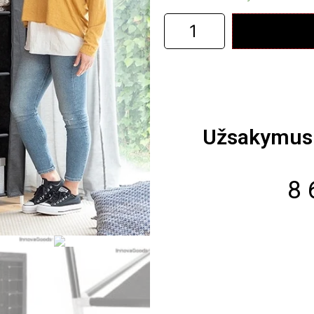
Užsakymus 
8 