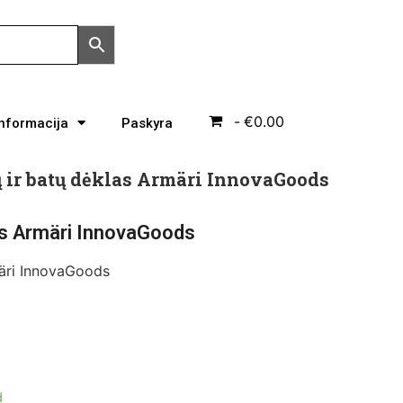
€0.00
Informacija
Paskyra
 ir batų dėklas Armäri InnovaGoods
las Armäri InnovaGoods
märi InnovaGoods
d