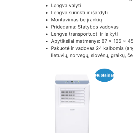
Lengva valyti
Lengva surinkti ir išardyti
Montavimas be įrankių
Pridedama: Statybos vadovas
Lengva transportuoti ir laikyti
Apytiksliai matmenys: 87 x 165 x 4
Pakuotė ir vadovas 24 kalbomis (angl
lietuvių, norvegų, slovėnų, graikų, če
Nuolaida!