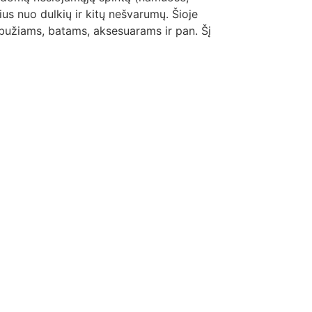
žius nuo dulkių ir kitų nešvarumų. Šioje
bužiams, batams, aksesuarams ir pan. Šį