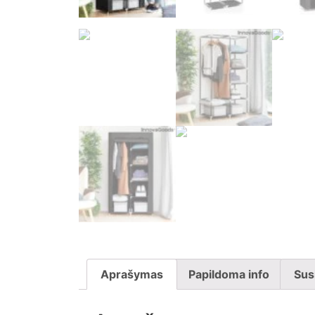
Aprašymas
Papildoma info
Sus