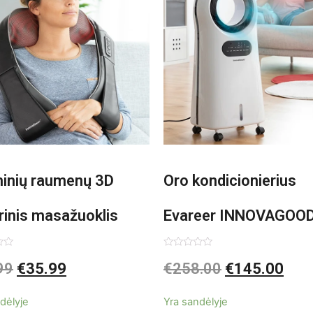
minių raumenų 3D
Oro kondicionierius
rinis masažuoklis
Evareer INNOVAGOO
vaGoods Shiatsu
90W mobilus, garinam
imas:
Įvertinimas:
99
€
35.99
€
258.00
€
145.00
0
iš
beašmenis, LED
5
dėlyje
Yra sandėlyje