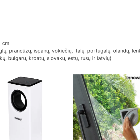
5 cm
ų, prancūzų, ispanų, vokiečių, italų, portugalų, olandų, le
kų, bulgarų, kroatų, slovakų, estų, rusų ir latvių)