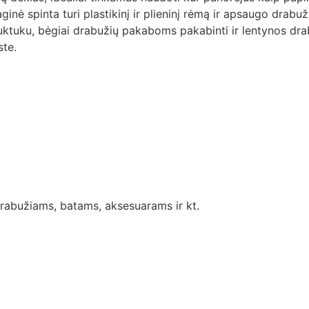
aginė spinta turi plastikinį ir plieninį rėmą ir apsaugo drabu
uktuku, bėgiai drabužių pakaboms pakabinti ir lentynos dra
ste.
 drabužiams, batams, aksesuarams ir kt.