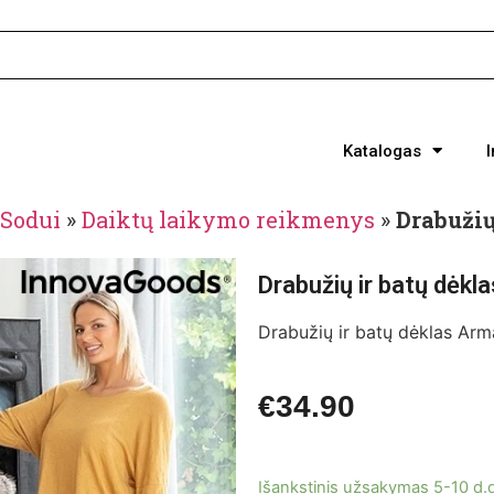
Katalogas
Sodui
»
Daiktų laikymo reikmenys
»
Drabužių
Drabužių ir batų dėk
Drabužių ir batų dėklas Ar
€
34.90
Išankstinis užsakymas 5-10 d.