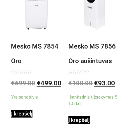
Mesko MS 7854
Mesko MS 7856
Oro
Oro aušintuvas
kondicionierius
be ašmenų 3in1
Įvertinimas:
Įvertinimas:
€
699.00
€
499.00
€
100.00
€
93.00
0
0
iš
iš
9000BTU
5
5
Yra sandėlyje
Išankstinis užsakymas 5-
10 d.d
Į krepšelį
Į krepšelį