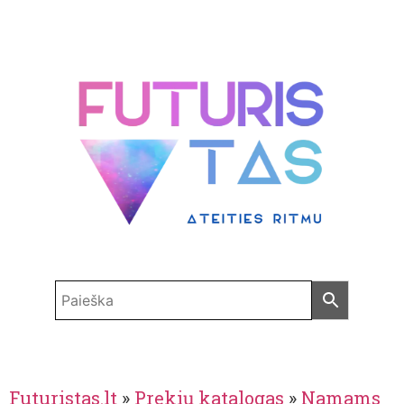
Futuristas.lt
»
Prekių katalogas
»
Namams