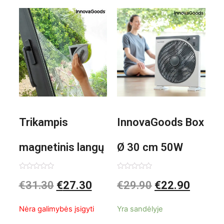
Trikampis
InnovaGoods Box
magnetinis langų
Ø 30 cm 50W
valiklis Klinmag
Baltai pilkas
Įvertinimas:
Įvertinimas:
€
31.30
€
27.30
€
29.90
€
22.90
0
0
iš
iš
InnovaGoods
pastatomas
5
5
Nėra galimybės įsigyti
Yra sandėlyje
ventiliatorius