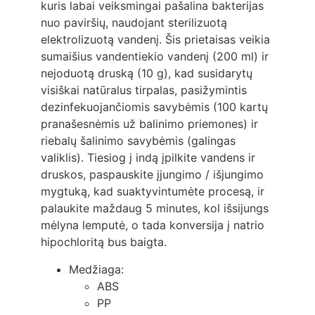
kuris labai veiksmingai pašalina bakterijas
nuo paviršių, naudojant sterilizuotą
elektrolizuotą vandenį. Šis prietaisas veikia
sumaišius vandentiekio vandenį (200 ml) ir
nejoduotą druską (10 g), kad susidarytų
visiškai natūralus tirpalas, pasižymintis
dezinfekuojančiomis savybėmis (100 kartų
pranašesnėmis už balinimo priemones) ir
riebalų šalinimo savybėmis (galingas
valiklis). Tiesiog į indą įpilkite vandens ir
druskos, paspauskite įjungimo / išjungimo
mygtuką, kad suaktyvintumėte procesą, ir
palaukite maždaug 5 minutes, kol išsijungs
mėlyna lemputė, o tada konversija į natrio
hipochloritą bus baigta.
Medžiaga:
ABS
PP