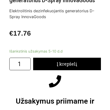
generatorius D-Spray InnovaGoods
Elektrolitinis dezinfekuojantis generatorius D-
Spray InnovaGoods
€
17.76
Išankstinis užsakymas 5-10 d.d
Į krepšelį
Užsakymus priimame ir