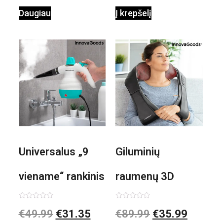
Daugiau
Į krepšelį
Universalus „9
Giluminių
viename“ rankinis
raumenų 3D
garintuvas su
elektrinis
Įvertinimas:
Įvertinimas:
€
49.99
€
31.35
€
89.99
€
35.99
0
0
iš
iš