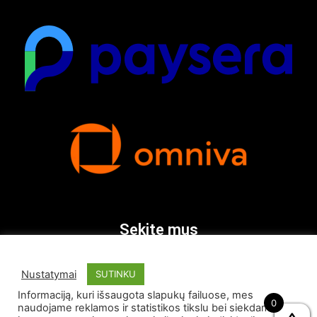
Sekite mus
Nustatymai
SUTINKU
Informaciją, kuri išsaugota slapukų failuose, mes
0
naudojame reklamos ir statistikos tikslu bei siekdami