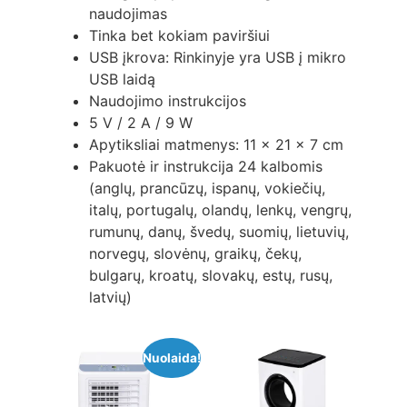
naudojimas
Tinka bet kokiam paviršiui
USB įkrova: Rinkinyje yra USB į mikro
USB laidą
Naudojimo instrukcijos
5 V / 2 A / 9 W
Apytiksliai matmenys: 11 x 21 x 7 cm
Pakuotė ir instrukcija 24 kalbomis
(anglų, prancūzų, ispanų, vokiečių,
italų, portugalų, olandų, lenkų, vengrų,
rumunų, danų, švedų, suomių, lietuvių,
norvegų, slovėnų, graikų, čekų,
bulgarų, kroatų, slovakų, estų, rusų,
latvių)
Nuolaida!