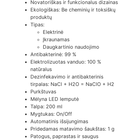
Novatoriškas ir funkcionalus dizainas
Ekologiškas: Be cheminių ir toksiškų
produktų
Tipas:
Elektrinė
Įkraunamas
Daugkartinio naudojimo
Antibakterinė: 99 %
Elektrolizuotas vanduo: 100 %
natūralus
Dezinfekavimo ir antibakterinis
tirpalas: NaCl + H2O = NaClO + H2
Purkštuvas
Mėlyna LED lemputė
Talpa: 200 ml
Mygtukas: On/Off
Automatinis išsijungimas
Pridedamas matavimo šaukštas: 1 g
Patogus, paprastas ir saugus