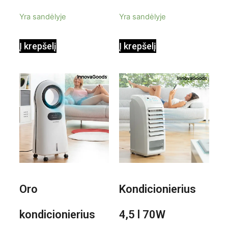
priedais Steany
masažuoklis
5
5
Yra sandėlyje
Yra sandėlyje
InnovaGoods
InnovaGoods
Į krepšelį
Į krepšelį
0,35 L 3 Bar
Shiatsu
1000W
Oro
Kondicionierius
kondicionierius
4,5 l 70W