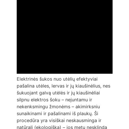
Elektrinės šukos nuo utėlių efektyviai
pašalina utėles, lervas ir jų kiaušinėlius, nes
šukuojant galvą utėlės ir jų kiaušinėliai
silpnu elektros šoku – nejuntamu ir
nekenksmingu žmonėms – akimirksniu
sunaikinami ir pašalinami iš plaukų. Ši
procedūra yra visiškai neskausminga ir
natūrali (ekologiška) – jos metu nesklinda