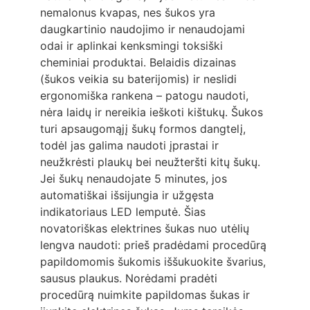
nemalonus kvapas, nes šukos yra
daugkartinio naudojimo ir nenaudojami
odai ir aplinkai kenksmingi toksiški
cheminiai produktai. Belaidis dizainas
(šukos veikia su baterijomis) ir neslidi
ergonomiška rankena – patogu naudoti,
nėra laidų ir nereikia ieškoti kištukų. Šukos
turi apsaugomąjį šukų formos dangtelį,
todėl jas galima naudoti įprastai ir
neužkrėsti plaukų bei neužteršti kitų šukų.
Jei šukų nenaudojate 5 minutes, jos
automatiškai išsijungia ir užgęsta
indikatoriaus LED lemputė. Šias
novatoriškas elektrines šukas nuo utėlių
lengva naudoti: prieš pradėdami procedūrą
papildomomis šukomis iššukuokite švarius,
sausus plaukus. Norėdami pradėti
procedūrą nuimkite papildomas šukas ir