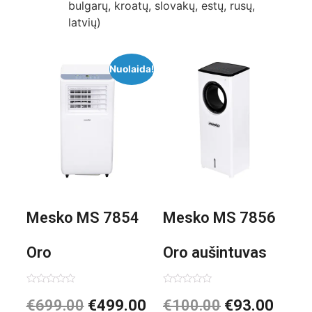
bulgarų, kroatų, slovakų, estų, rusų,
latvių)
Nuolaida!
Mesko MS 7854
Mesko MS 7856
Oro
Oro aušintuvas
kondicionierius
be ašmenų 3in1
Įvertinimas:
Įvertinimas:
€
699.00
€
499.00
€
100.00
€
93.00
0
0
iš
iš