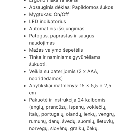
Ergonomiška rankena
Apsauginis dėklas: Papildomos šukos
Mygtukas: On/Off
LED indikatorius
Automatinis išsijungimas
Patogus, paprastas ir saugus
naudojimas
Mažas valymo šepetėlis
Tinka ir naminiams gyvūnėliams
šukuoti.
Veikia su baterijomis (2 x AAA,
nepridedamos)
Apytiksliai matmenys: 15 x 5,5 x 2,5
cm
Pakuotė ir instrukcija 24 kalbomis
(anglų, prancūzų, ispanų, vokiečių,
italų, portugalų, olandų, lenkų, vengrų,
rumunų, danų, švedų, suomių, lietuvių,
norvegų, slovėnų, graikų, čekų,