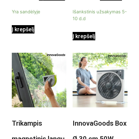
9000BTU
5
5
Yra sandėlyje
Išankstinis užsakymas 5-
10 d.d
Į krepšelį
Į krepšelį
Trikampis
InnovaGoods Box
magnetinis langų
Ø 30 cm 50W