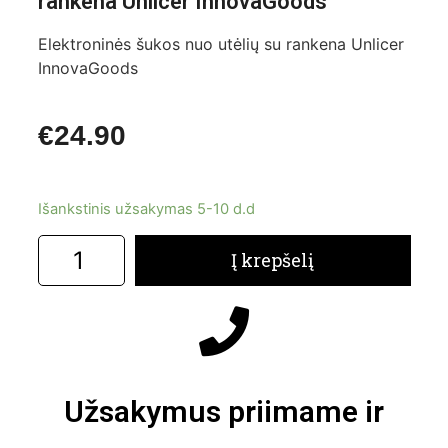
rankena Unlicer InnovaGoods
Elektroninės šukos nuo utėlių su rankena Unlicer
InnovaGoods
€
24.90
Išankstinis užsakymas 5-10 d.d
Į krepšelį
Užsakymus priimame ir