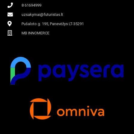
8 61694999
uzsakymai@futuristas.lt
Pušaloto g. 195, Panevėžys LT-35291
MB INNOMERCE