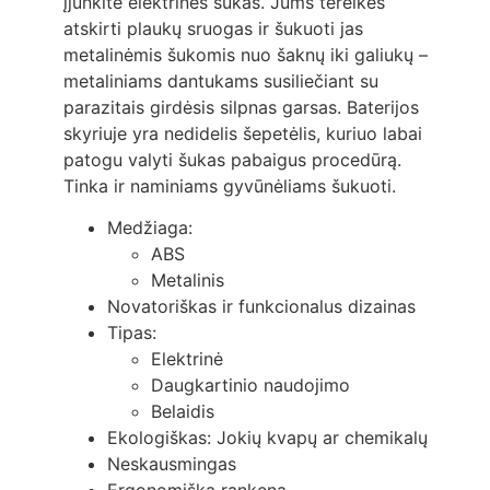
įjunkite elektrines šukas. Jums tereikės
atskirti plaukų sruogas ir šukuoti jas
metalinėmis šukomis nuo šaknų iki galiukų –
metaliniams dantukams susiliečiant su
parazitais girdėsis silpnas garsas. Baterijos
skyriuje yra nedidelis šepetėlis, kuriuo labai
patogu valyti šukas pabaigus procedūrą.
Tinka ir naminiams gyvūnėliams šukuoti.
Medžiaga:
ABS
Metalinis
Novatoriškas ir funkcionalus dizainas
Tipas:
Elektrinė
Daugkartinio naudojimo
Belaidis
Ekologiškas: Jokių kvapų ar chemikalų
Neskausmingas