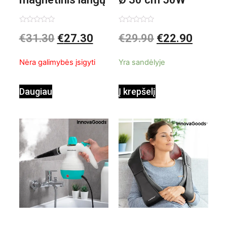
valiklis Klinmag
Baltai pilkas
Įvertinimas:
Įvertinimas:
€
31.30
€
27.30
€
29.90
€
22.90
0
0
iš
iš
InnovaGoods
pastatomas
5
5
Nėra galimybės įsigyti
Yra sandėlyje
ventiliatorius
Daugiau
Į krepšelį