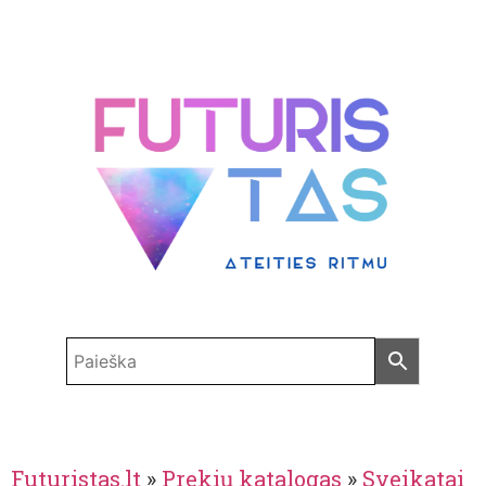
Futuristas.lt
»
Prekių katalogas
»
Sveikatai