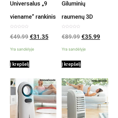
Universalus „9
Giluminių
viename“ rankinis
raumenų 3D
garintuvas su
elektrinis
Įvertinimas:
Įvertinimas:
€
49.99
€
31.35
€
89.99
€
35.99
0
0
iš
iš
priedais Steany
masažuoklis
5
5
Yra sandėlyje
Yra sandėlyje
InnovaGoods
InnovaGoods
Į krepšelį
Į krepšelį
0,35 L 3 Bar
Shiatsu
1000W