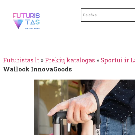
Futuristas.lt
»
Prekių katalogas
»
Sportui ir 
Wallock InnovaGoods