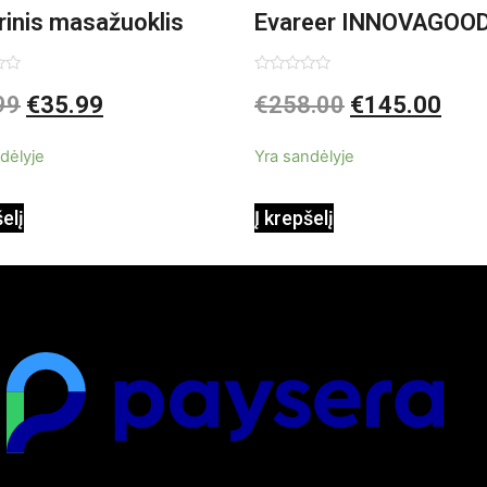
rinis masažuoklis
Evareer INNOVAGOO
vaGoods Shiatsu
90W mobilus, garinam
imas:
Įvertinimas:
99
€
35.99
€
258.00
€
145.00
0
iš
beašmenis, LED
5
dėlyje
Yra sandėlyje
apšvietimas
šelį
Į krepšelį