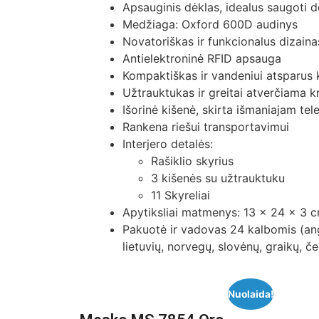
Apsauginis dėklas, idealus saugoti do
Medžiaga: Oxford 600D audinys
Novatoriškas ir funkcionalus dizaina
Antielektroninė RFID apsauga
Kompaktiškas ir vandeniui atsparus k
Užtrauktukas ir greitai atverčiama 
Išorinė kišenė, skirta išmaniajam tel
Rankena riešui transportavimui
Interjero detalės:
Rašiklio skyrius
3 kišenės su užtrauktuku
11 Skyreliai
Apytiksliai matmenys: 13 x 24 x 3 
Pakuotė ir vadovas 24 kalbomis (angl
lietuvių, norvegų, slovėnų, graikų, če
Nuolaida!