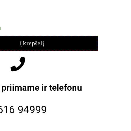
d
Į krepšelį
priimame ir telefonu
616 94999