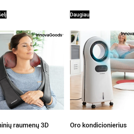
šelį
Daugiau
minių raumenų 3D
Oro kondicionierius