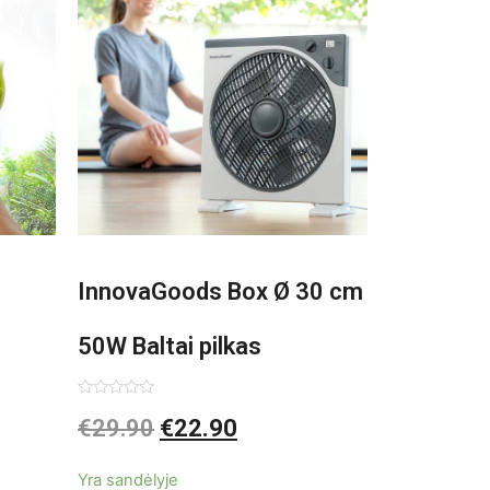
InnovaGoods Box Ø 30 cm
50W Baltai pilkas
pastatomas ventiliatorius
Įvertinimas:
€
29.90
€
22.90
0
iš
5
Yra sandėlyje