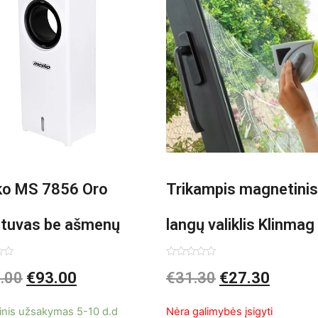
o MS 7856 Oro
Trikampis magnetinis
ntuvas be ašmenų
langų valiklis Klinmag
InnovaGoods
imas:
Įvertinimas:
.00
€
93.00
€
31.30
€
27.30
0
iš
5
inis užsakymas 5-10 d.d
Nėra galimybės įsigyti