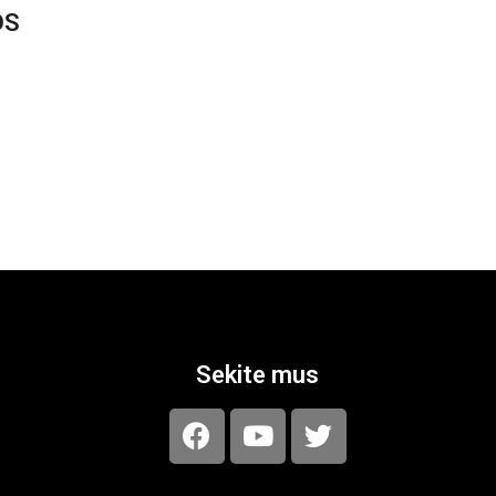
DS
asis,
Sekite mus