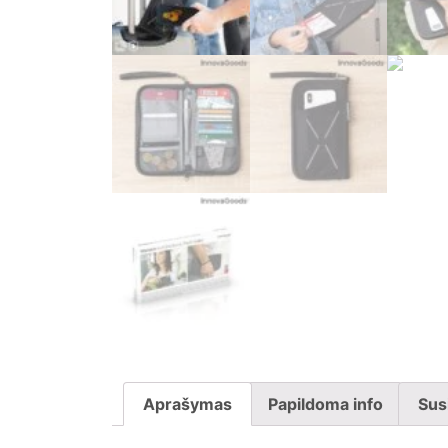
Aprašymas
Papildoma info
Sus