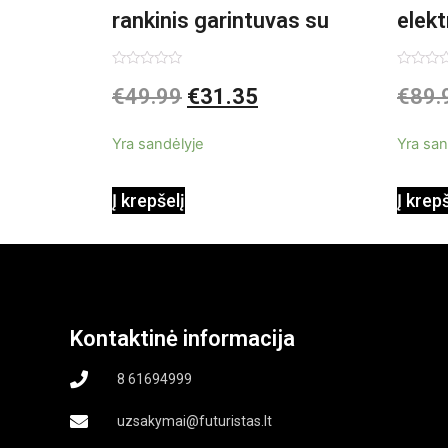
rankinis garintuvas su
elekt
priedais Steany
Inno
Įvertinimas:
Įvertin
€
49.99
€
31.35
€
89.
0
0
iš
iš
InnovaGoods 0,35 L 3 Bar
5
5
Yra sandėlyje
Yra san
1000W
Į krepšelį
Į krep
Kontaktinė informacija
8 61694999
uzsakymai@futuristas.lt