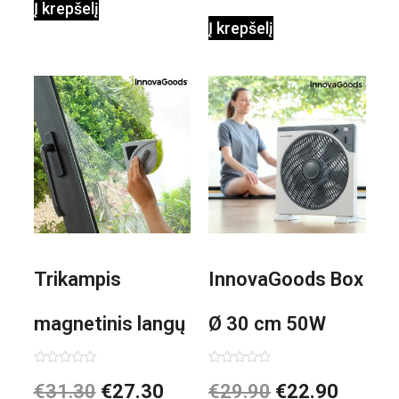
Į krepšelį
Į krepšelį
Trikampis
InnovaGoods Box
magnetinis langų
Ø 30 cm 50W
valiklis Klinmag
Baltai pilkas
Įvertinimas:
Įvertinimas:
€
31.30
€
27.30
€
29.90
€
22.90
0
0
iš
iš