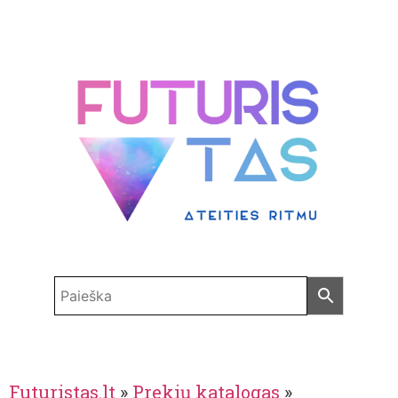
Futuristas.lt
»
Prekių katalogas
»