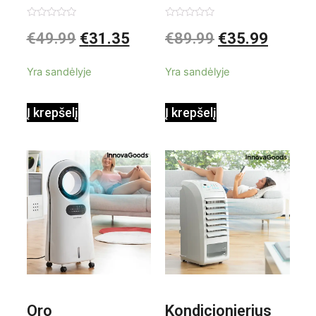
garintuvas su
elektrinis
Įvertinimas:
Įvertinimas:
€
49.99
€
31.35
€
89.99
€
35.99
0
0
iš
iš
priedais Steany
masažuoklis
5
5
Yra sandėlyje
Yra sandėlyje
InnovaGoods
InnovaGoods
Į krepšelį
Į krepšelį
0,35 L 3 Bar
Shiatsu
1000W
Oro
Kondicionierius