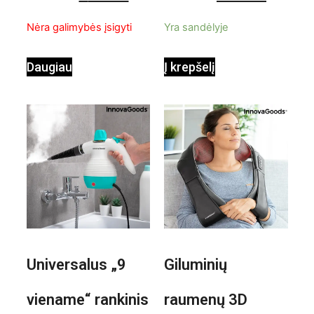
InnovaGoods
pastatomas
5
5
Nėra galimybės įsigyti
Yra sandėlyje
ventiliatorius
Daugiau
Į krepšelį
Universalus „9
Giluminių
viename“ rankinis
raumenų 3D