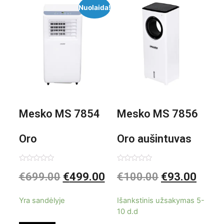
Nuolaida!
Mesko MS 7854
Mesko MS 7856
Oro
Oro aušintuvas
kondicionierius
be ašmenų 3in1
Įvertinimas:
Įvertinimas:
€
699.00
€
499.00
€
100.00
€
93.00
0
0
iš
iš
9000BTU
5
5
Yra sandėlyje
Išankstinis užsakymas 5-
10 d.d