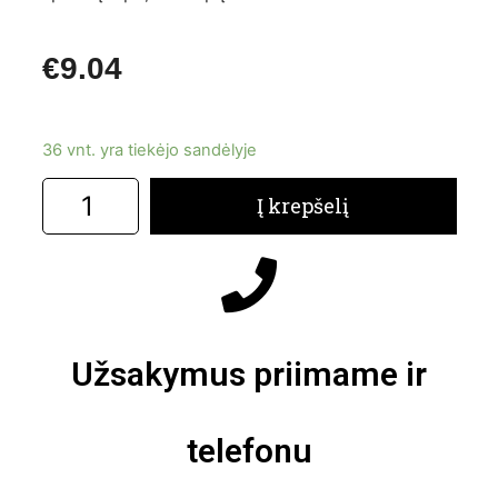
€
9.04
36 vnt. yra tiekėjo sandėlyje
Į krepšelį
Užsakymus priimame ir
telefonu