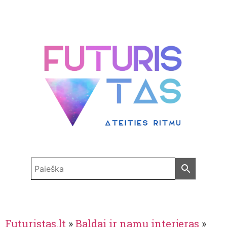
Futuristas.lt
»
Baldai ir namų interjeras
»