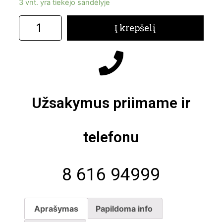
3 vnt. yra tiekėjo sandėlyje
Į krepšelį
Užsakymus priimame ir
telefonu
8 616 94999
Aprašymas
Papildoma info