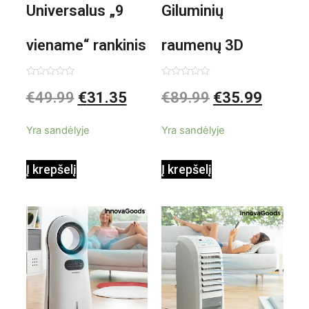
Universalus „9
Giluminių
viename“ rankinis
raumenų 3D
garintuvas su
elektrinis
Įvertinimas:
Įvertinimas:
€
49.99
€
31.35
€
89.99
€
35.99
0
0
iš
iš
priedais Steany
masažuoklis
5
5
Yra sandėlyje
Yra sandėlyje
InnovaGoods
InnovaGoods
Į krepšelį
Į krepšelį
0,35 L 3 Bar
Shiatsu
1000W