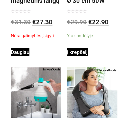
magnetinis langų
Ø 30 cm 50W
valiklis Klinmag
Baltai pilkas
Įvertinimas:
Įvertinimas:
€
31.30
€
27.30
€
29.90
€
22.90
0
0
iš
iš
InnovaGoods
pastatomas
5
5
Nėra galimybės įsigyti
Yra sandėlyje
ventiliatorius
Daugiau
Į krepšelį