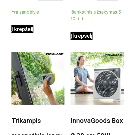
9000BTU
5
5
Yra sandėlyje
Išankstinis užsakymas 5-
10 d.d
Į krepšelį
Į krepšelį
Trikampis
InnovaGoods Box