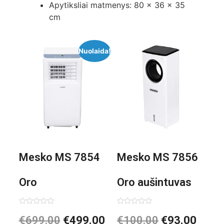
Apytiksliai matmenys: 80 x 36 x 35
cm
Nuolaida!
Mesko MS 7854
Mesko MS 7856
Oro
Oro aušintuvas
kondicionierius
be ašmenų 3in1
Įvertinimas:
Įvertinimas:
€
699.00
€
499.00
€
100.00
€
93.00
0
0
iš
iš