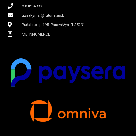
8 61694999
uzsakymai@futuristas.lt
Pušaloto g. 195, Panevėžys LT-35291
MB INNOMERCE