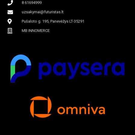
8 61694999
uzsakymai@futuristas.lt
Pušaloto g. 195, Panevėžys LT-35291
MB INNOMERCE