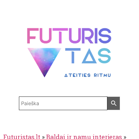
Futuristas.lt
»
Baldai ir namų interjeras
»