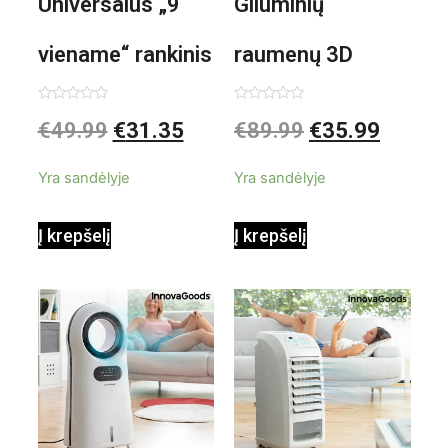
Universalus „9
Giluminių
viename“ rankinis
raumenų 3D
garintuvas su
elektrinis
Įvertinimas:
Įvertinimas:
€
49.99
€
31.35
€
89.99
€
35.99
0
0
iš
iš
priedais Steany
masažuoklis
5
5
Yra sandėlyje
Yra sandėlyje
InnovaGoods
InnovaGoods
Į krepšelį
Į krepšelį
0,35 L 3 Bar
Shiatsu
1000W