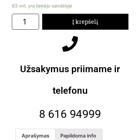
83 vnt. yra tiekėjo sandėlyje
Į krepšelį
Užsakymus priimame ir
telefonu
8 616 94999
Aprašymas
Papildoma info