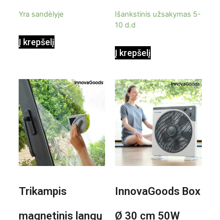
9000BTU
5
5
Yra sandėlyje
Išankstinis užsakymas 5-
10 d.d
Į krepšelį
Į krepšelį
Trikampis
InnovaGoods Box
magnetinis langų
Ø 30 cm 50W