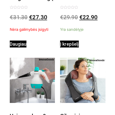
valiklis Klinmag
Baltai pilkas
Įvertinimas:
Įvertinimas:
€
31.30
€
27.30
€
29.90
€
22.90
0
0
iš
iš
InnovaGoods
pastatomas
5
5
Nėra galimybės įsigyti
Yra sandėlyje
ventiliatorius
Daugiau
Į krepšelį