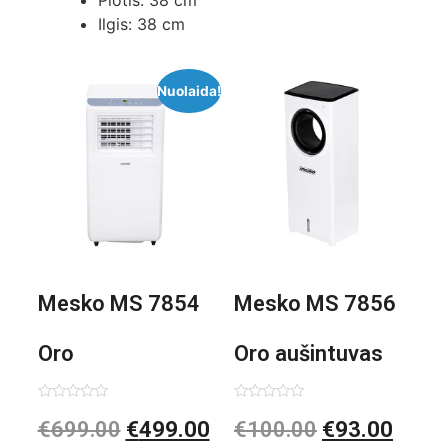
Ilgis: 38 cm
Nuolaida!
Mesko MS 7854
Mesko MS 7856
Oro
Oro aušintuvas
kondicionierius
be ašmenų 3in1
Įvertinimas:
Įvertinimas:
€
699.00
€
499.00
€
100.00
€
93.00
0
0
iš
iš