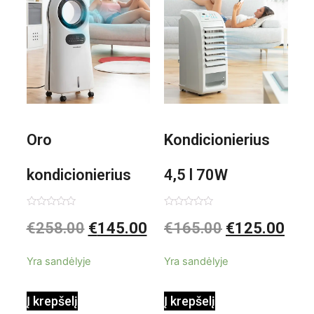
Oro
Kondicionierius
kondicionierius
4,5 l 70W
Evareer
nešiojamas,
Įvertinimas:
Įvertinimas:
€
258.00
€
145.00
€
165.00
€
125.00
0
0
iš
iš
INNOVAGOODS
garinis
5
5
Yra sandėlyje
Yra sandėlyje
90W mobilus,
Į krepšelį
Į krepšelį