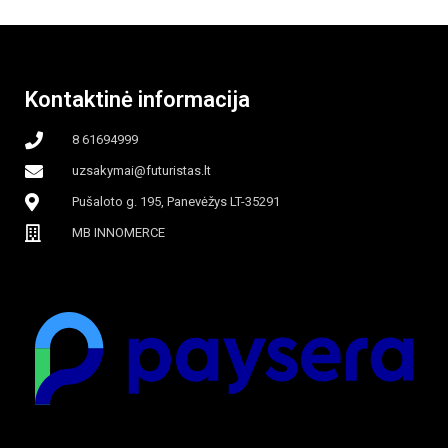
garinamasis,
beašmenis, LED
Kontaktinė informacija
apšvietimas
8 61694999
uzsakymai@futuristas.lt
Pušaloto g. 195, Panevėžys LT-35291
MB INNOMERCE