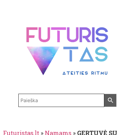
Futuristas.lt
»
Namams
»
GERTUVĖ SU