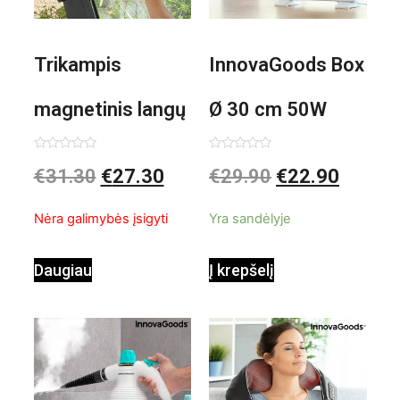
Trikampis
InnovaGoods Box
magnetinis langų
Ø 30 cm 50W
valiklis Klinmag
Baltai pilkas
Įvertinimas:
Įvertinimas:
€
31.30
€
27.30
€
29.90
€
22.90
0
0
iš
iš
InnovaGoods
pastatomas
5
5
Nėra galimybės įsigyti
Yra sandėlyje
ventiliatorius
Daugiau
Į krepšelį