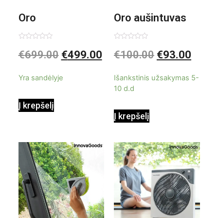
Oro
Oro aušintuvas
kondicionierius
be ašmenų 3in1
Įvertinimas:
Įvertinimas:
€
699.00
€
499.00
€
100.00
€
93.00
0
0
iš
iš
9000BTU
5
5
Yra sandėlyje
Išankstinis užsakymas 5-
10 d.d
Į krepšelį
Į krepšelį