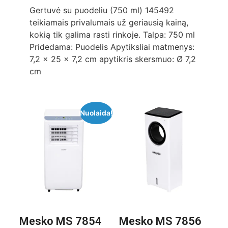
Gertuvė su puodeliu (750 ml) 145492
teikiamais privalumais už geriausią kainą,
kokią tik galima rasti rinkoje. Talpa: 750 ml
Pridedama: Puodelis Apytiksliai matmenys:
7,2 x 25 x 7,2 cm apytikris skersmuo: Ø 7,2
cm
Nuolaida!
Mesko MS 7854
Mesko MS 7856