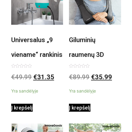
Universalus „9
Giluminių
viename“ rankinis
raumenų 3D
garintuvas su
elektrinis
Įvertinimas:
Įvertinimas:
€
49.99
€
31.35
€
89.99
€
35.99
0
0
iš
iš
priedais Steany
masažuoklis
5
5
Yra sandėlyje
Yra sandėlyje
InnovaGoods
InnovaGoods
Į krepšelį
Į krepšelį
0,35 L 3 Bar
Shiatsu
1000W