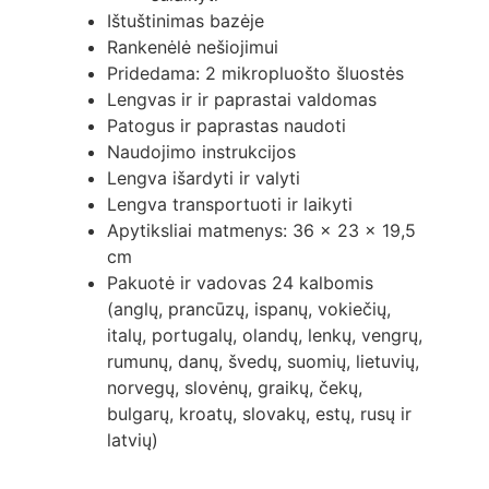
Ištuštinimas bazėje
Rankenėlė nešiojimui
Pridedama: 2 mikropluošto šluostės
Lengvas ir ir paprastai valdomas
Patogus ir paprastas naudoti
Naudojimo instrukcijos
Lengva išardyti ir valyti
Lengva transportuoti ir laikyti
Apytiksliai matmenys: 36 x 23 x 19,5
cm
Pakuotė ir vadovas 24 kalbomis
(anglų, prancūzų, ispanų, vokiečių,
italų, portugalų, olandų, lenkų, vengrų,
rumunų, danų, švedų, suomių, lietuvių,
norvegų, slovėnų, graikų, čekų,
bulgarų, kroatų, slovakų, estų, rusų ir
latvių)