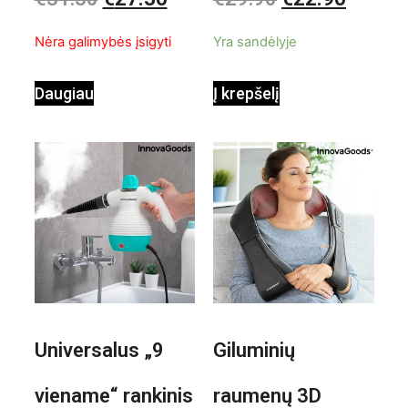
iš
iš
InnovaGoods
pastatomas
5
5
Nėra galimybės įsigyti
Yra sandėlyje
ventiliatorius
Daugiau
Į krepšelį
Universalus „9
Giluminių
viename“ rankinis
raumenų 3D