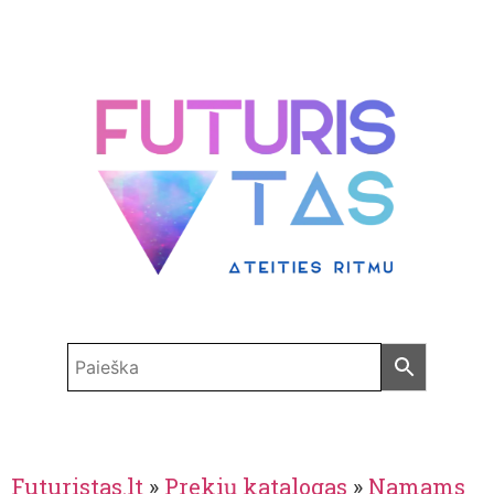
Futuristas.lt
»
Prekių katalogas
»
Namams