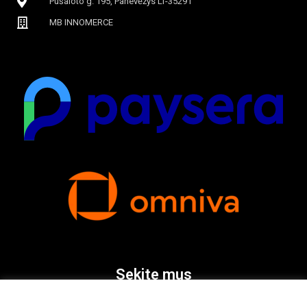
Pušaloto g. 195, Panevėžys LT-35291
MB INNOMERCE
Sekite mus