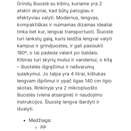
Grindų šluostė su kibiru, kuriame yra 2
atskiri skyriai, kad būtų patogiau ir
efektyviau valyti. Modernus, lengvas,
kompaktiškas ir nuimamas dizainas idealiai
tinka bet kur, lengvai transportuoti. Šluostė
turi lankstų galą, kuris leidžia lengvai valyti
kampus ir grindjuostes, ir gali pasisukti
180º, o tai padeda valant po baldais.
Kibiras turi skyrių muilui ir vandeniui, o kitą
– šluotelės išgręžimui ir nešvarumų
sulaikymui. Jo talpa yra 4 litrai, kištukas
lengvam išpilimui ir ypač ilgas 140 cm ilgio
skotas. Rinkinyje yra 2 mikropluošto
šluostės (viena atsarginė) ir naudojimo
instrukcijos. Šluostę lengva išardyti ir
išvalyti.
Medžiaga:
PP