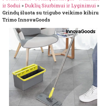
ir Sodui
»
Duklių Siurbimui ir Lyginimui
»
Grindų šluota su trigubo veikimo kibiru
Trimo InnovaGoods