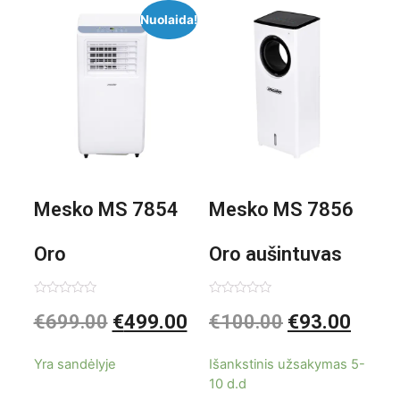
Nuolaida!
Mesko MS 7854
Mesko MS 7856
Oro
Oro aušintuvas
kondicionierius
be ašmenų 3in1
Įvertinimas:
Įvertinimas:
€
699.00
€
499.00
€
100.00
€
93.00
0
0
iš
iš
9000BTU
5
5
Yra sandėlyje
Išankstinis užsakymas 5-
10 d.d