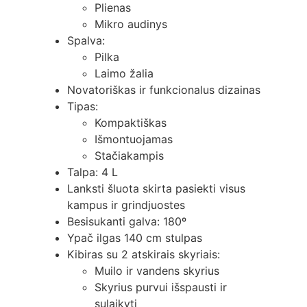
Plienas
Mikro audinys
Spalva:
Pilka
Laimo žalia
Novatoriškas ir funkcionalus dizainas
Tipas:
Kompaktiškas
Išmontuojamas
Stačiakampis
Talpa: 4 L
Lanksti šluota skirta pasiekti visus
kampus ir grindjuostes
Besisukanti galva: 180º
Ypač ilgas 140 cm stulpas
Kibiras su 2 atskirais skyriais:
Muilo ir vandens skyrius
Skyrius purvui išspausti ir
sulaikyti