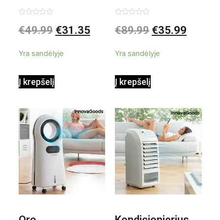
garintuvas su
elektrinis
Įvertinimas:
Įvertinimas:
€
49.99
€
31.35
€
89.99
€
35.99
0
0
iš
iš
priedais Steany
masažuoklis
5
5
Yra sandėlyje
Yra sandėlyje
InnovaGoods
InnovaGoods
Į krepšelį
Į krepšelį
0,35 L 3 Bar
Shiatsu
1000W
Oro
Kondicionierius