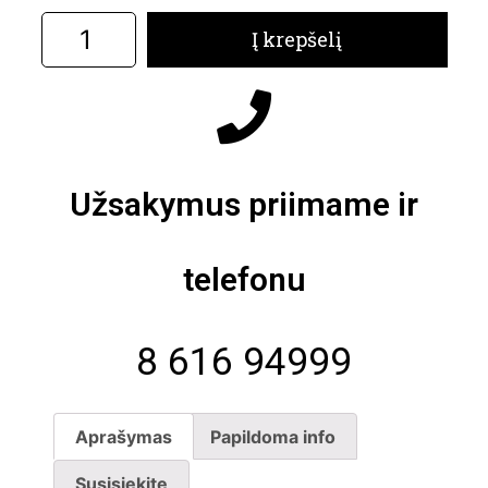
Į krepšelį
Užsakymus priimame ir
telefonu
8 616 94999
Aprašymas
Papildoma info
Susisiekite