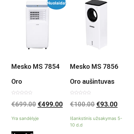
Nuolaida!
Mesko MS 7854
Mesko MS 7856
Oro
Oro aušintuvas
kondicionierius
be ašmenų 3in1
Įvertinimas:
Įvertinimas:
€
699.00
€
499.00
€
100.00
€
93.00
0
0
iš
iš
9000BTU
5
5
Yra sandėlyje
Išankstinis užsakymas 5-
10 d.d