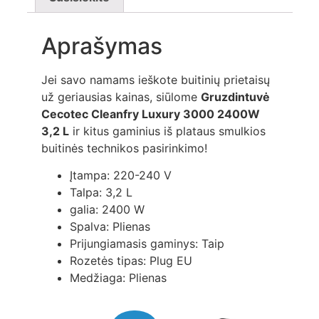
Aprašymas
Jei savo namams ieškote buitinių prietaisų
už geriausias kainas, siūlome
Gruzdintuvė
Cecotec Cleanfry Luxury 3000 2400W
3,2 L
ir kitus gaminius iš plataus smulkios
buitinės technikos pasirinkimo!
Įtampa: 220-240 V
Talpa: 3,2 L
galia: 2400 W
Spalva: Plienas
Prijungiamasis gaminys: Taip
Rozetės tipas: Plug EU
Medžiaga: Plienas