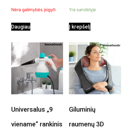
InnovaGoods
pastatomas
5
5
Nėra galimybės įsigyti
Yra sandėlyje
ventiliatorius
Daugiau
Į krepšelį
Universalus „9
Giluminių
viename“ rankinis
raumenų 3D