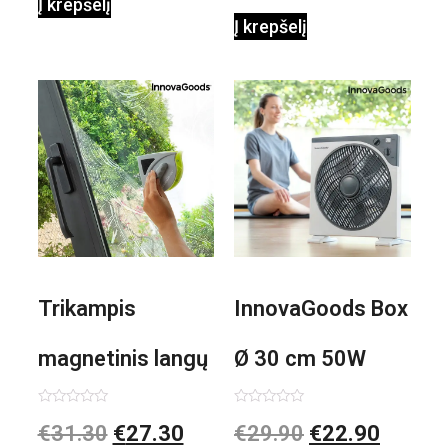
Į krepšelį
Į krepšelį
Trikampis
InnovaGoods Box
magnetinis langų
Ø 30 cm 50W
valiklis Klinmag
Baltai pilkas
Įvertinimas:
Įvertinimas:
€
31.30
€
27.30
€
29.90
€
22.90
0
0
iš
iš