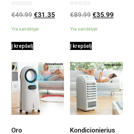
garintuvas su
elektrinis
Įvertinimas:
Įvertinimas:
€
49.99
€
31.35
€
89.99
€
35.99
0
0
iš
iš
priedais Steany
masažuoklis
5
5
Yra sandėlyje
Yra sandėlyje
InnovaGoods
InnovaGoods
Į krepšelį
Į krepšelį
0,35 L 3 Bar
Shiatsu
1000W
Oro
Kondicionierius