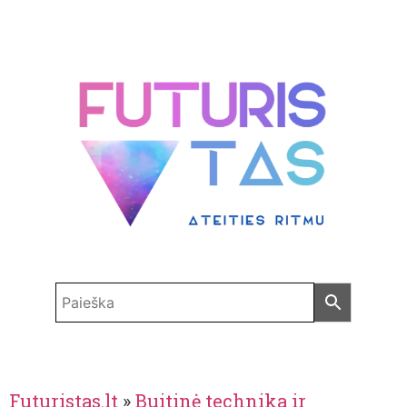
Futuristas.lt
»
Buitinė technika ir