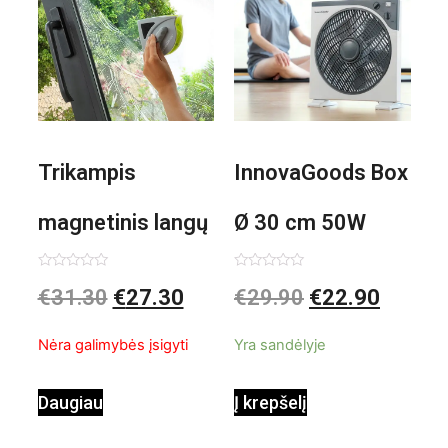
Trikampis
InnovaGoods Box
magnetinis langų
Ø 30 cm 50W
valiklis Klinmag
Baltai pilkas
Įvertinimas:
Įvertinimas:
€
31.30
€
27.30
€
29.90
€
22.90
0
0
iš
iš
InnovaGoods
pastatomas
5
5
Nėra galimybės įsigyti
Yra sandėlyje
ventiliatorius
Daugiau
Į krepšelį