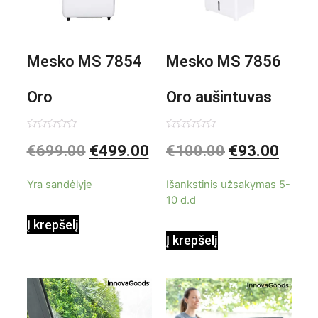
Mesko MS 7854
Mesko MS 7856
Oro
Oro aušintuvas
kondicionierius
be ašmenų 3in1
Įvertinimas:
Įvertinimas:
€
699.00
€
499.00
€
100.00
€
93.00
0
0
iš
iš
9000BTU
5
5
Yra sandėlyje
Išankstinis užsakymas 5-
10 d.d
Į krepšelį
Į krepšelį