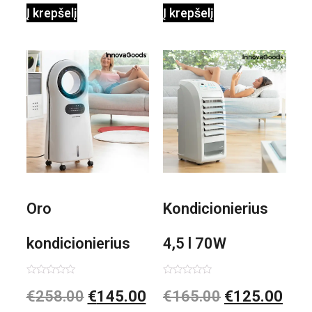
Į krepšelį
Į krepšelį
0,35 L 3 Bar
Shiatsu
1000W
Oro
Kondicionierius
kondicionierius
4,5 l 70W
Evareer
nešiojamas,
Įvertinimas:
Įvertinimas:
€
258.00
€
145.00
€
165.00
€
125.00
0
0
iš
iš
5
5