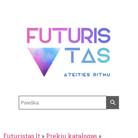
Futuristas.lt
»
Prekių katalogas
»