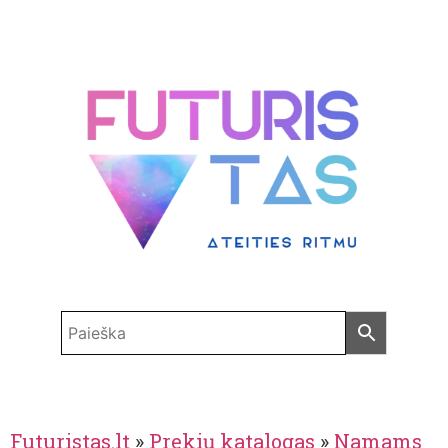
Futuristas.lt
»
Prekių katalogas
»
Namams