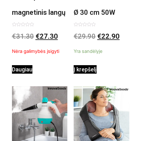
magnetinis langų
Ø 30 cm 50W
valiklis Klinmag
Baltai pilkas
Įvertinimas:
Įvertinimas:
€
31.30
€
27.30
€
29.90
€
22.90
0
0
iš
iš
InnovaGoods
pastatomas
5
5
Nėra galimybės įsigyti
Yra sandėlyje
ventiliatorius
Daugiau
Į krepšelį