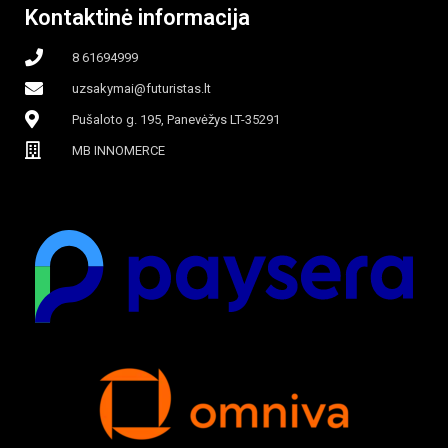
Kontaktinė informacija
apšvietimas
8 61694999
uzsakymai@futuristas.lt
Pušaloto g. 195, Panevėžys LT-35291
MB INNOMERCE