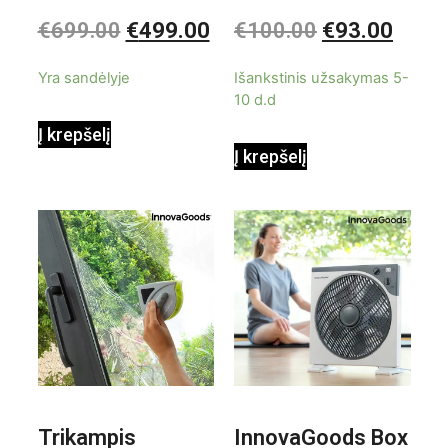
kondicionierius
be ašmenų 3in1
Įvertinimas:
Įvertinimas:
€
699.00
€
499.00
€
100.00
€
93.00
0
0
iš
iš
9000BTU
5
5
Yra sandėlyje
Išankstinis užsakymas 5-
10 d.d
Į krepšelį
Į krepšelį
Trikampis
InnovaGoods Box