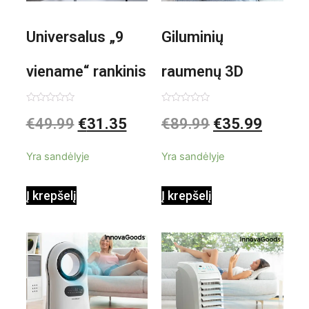
Universalus „9
Giluminių
viename“ rankinis
raumenų 3D
garintuvas su
elektrinis
Įvertinimas:
Įvertinimas:
€
49.99
€
31.35
€
89.99
€
35.99
0
0
iš
iš
priedais Steany
masažuoklis
5
5
Yra sandėlyje
Yra sandėlyje
InnovaGoods
InnovaGoods
Į krepšelį
Į krepšelį
0,35 L 3 Bar
Shiatsu
1000W