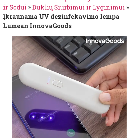
ir Sodui
»
Duklių Siurbimui ir Lyginimui
»
Įkraunama UV dezinfekavimo lempa
Lumean InnovaGoods