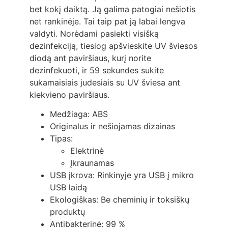
bet kokį daiktą. Ją galima patogiai nešiotis
net rankinėje. Tai taip pat ją labai lengva
valdyti. Norėdami pasiekti visišką
dezinfekciją, tiesiog apšvieskite UV šviesos
diodą ant paviršiaus, kurį norite
dezinfekuoti, ir 59 sekundes sukite
sukamaisiais judesiais su UV šviesa ant
kiekvieno paviršiaus.
Medžiaga: ABS
Originalus ir nešiojamas dizainas
Tipas:
Elektrinė
Įkraunamas
USB įkrova: Rinkinyje yra USB į mikro
USB laidą
Ekologiškas: Be cheminių ir toksiškų
produktų
Antibakterinė: 99 %