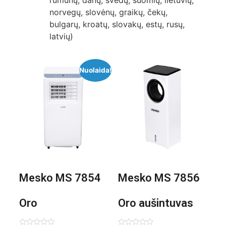
rumunų, danų, švedų, suomių, lietuvių,
norvegų, slovėnų, graikų, čekų,
bulgarų, kroatų, slovakų, estų, rusų,
latvių)
Nuolaida!
Mesko MS 7854
Mesko MS 7856
Oro
Oro aušintuvas