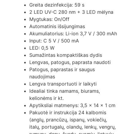
Greita dezinfekcija: 59 s
2 LED UV-C 280 nm + 3 LED mėlyna
Mygtukas: On/Off
Automatinis išsijungimas
Akumuliatorius: Li-ion 3,7 V / 300 mAh
Input: C 5 V / 500 mA
LED: 0,5 W
Sumažintas kompaktiškas dydis
Lengvas, patogus, paprasta naudoti
Patogus, paprastas ir saugus
naudojimas
Lengva transportuoti ir laikyti
Idealiai tinka namams, biurams,
kelionėms ir kt.
Apytiksliai matmenys: 3,5 x 14 x 1 cm
Pakuotė ir instrukcija 24 kalbomis
(anglų, prancūzų, ispanų, vokiečių,
italų, portugalų, olandų, lenkų, vengrų,