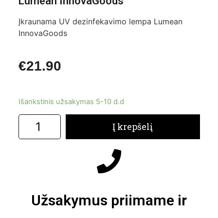
Lumean InnovaGoods
Įkraunama UV dezinfekavimo lempa Lumean
InnovaGoods
€
21.90
Išankstinis užsakymas 5-10 d.d
Į krepšelį
Užsakymus priimame ir