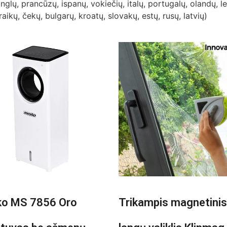
nglų, prancūzų, ispanų, vokiečių, italų, portugalų, olandų, 
aikų, čekų, bulgarų, kroatų, slovakų, estų, rusų, latvių)
o MS 7856 Oro
Trikampis magnetinis