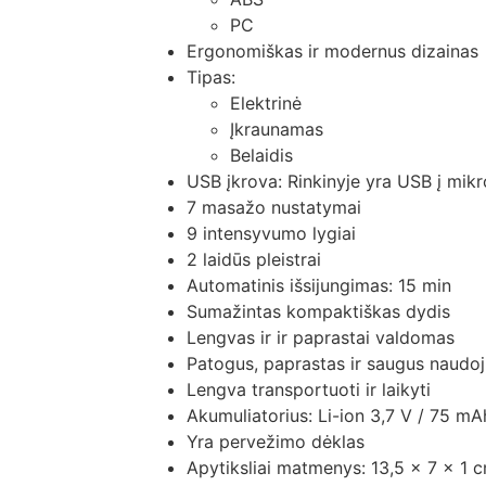
PC
Ergonomiškas ir modernus dizainas
Tipas:
Elektrinė
Įkraunamas
Belaidis
USB įkrova: Rinkinyje yra USB į mik
7 masažo nustatymai
9 intensyvumo lygiai
2 laidūs pleistrai
Automatinis išsijungimas: 15 min
Sumažintas kompaktiškas dydis
Lengvas ir ir paprastai valdomas
Patogus, paprastas ir saugus naudo
Lengva transportuoti ir laikyti
Akumuliatorius: Li-ion 3,7 V / 75 mA
Yra pervežimo dėklas
Apytiksliai matmenys: 13,5 x 7 x 1 