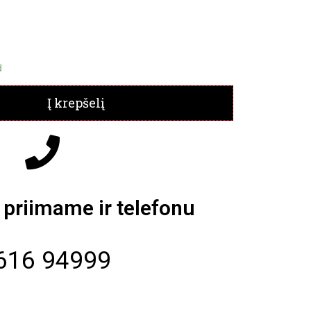
d
Į krepšelį
priimame ir telefonu
616 94999