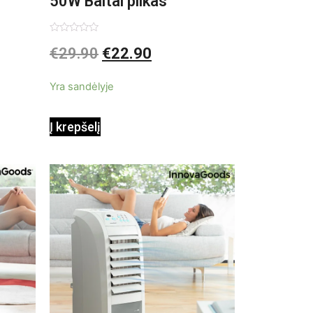
50W Baltai pilkas
pastatomas ventiliatorius
Įvertinimas:
€
29.90
€
22.90
0
iš
5
Yra sandėlyje
Į krepšelį