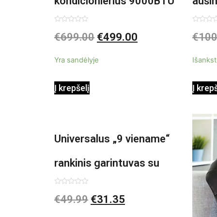
kondicionierius 9000BTU
auši
3in1
Įvertinimas:
Įvertin
€
699.00
€
499.00
€
100
0
0
iš
iš
5
5
Yra sandėlyje
Išankst
Į krepšelį
Į krep
Universalus „9 viename“
rankinis garintuvas su
priedais Steany
Įvertinimas:
€
49.99
€
31.35
0
iš
InnovaGoods 0,35 L 3 Bar
5