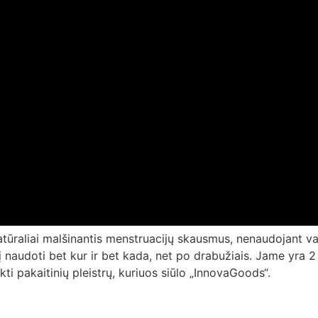
atūraliai malšinantis menstruacijų skausmus, nenaudojant va
 naudoti bet kur ir bet kada, net po drabužiais. Jame yra 2 lip
rkti pakaitinių pleistrų, kuriuos siūlo „InnovaGoods“.