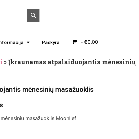
€0.00
Informacija
Paskyra
i
»
Įkraunamas atpalaiduojantis mėnesinių
ojantis mėnesinių masažuoklis
s
s mėnesinių masažuoklis Moonlief