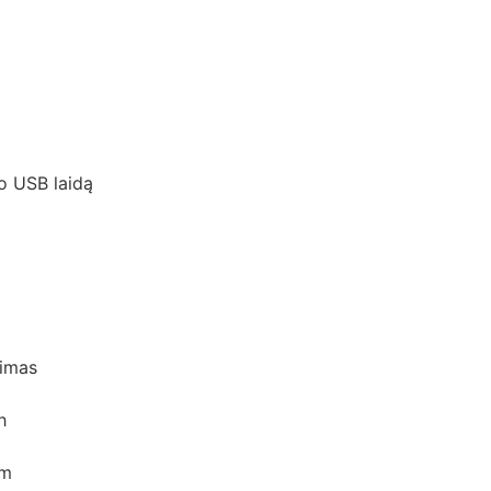
ro USB laidą
jimas
h
cm