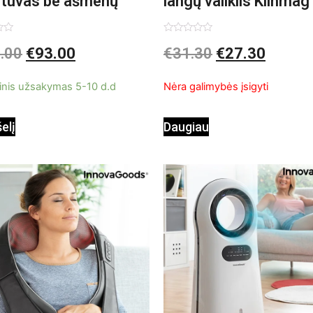
ntuvas be ašmenų
langų valiklis Klinmag
InnovaGoods
imas:
Įvertinimas:
.00
€
93.00
€
31.30
€
27.30
0
iš
5
inis užsakymas 5-10 d.d
Nėra galimybės įsigyti
šelį
Daugiau