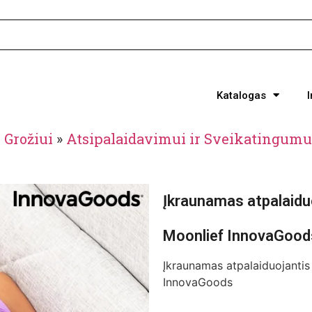
Katalogas
 Grožiui
»
Atsipalaidavimui ir Sveikatingumu
Įkraunamas atpalaidu
Moonlief InnovaGood
Įkraunamas atpalaiduojanti
InnovaGoods