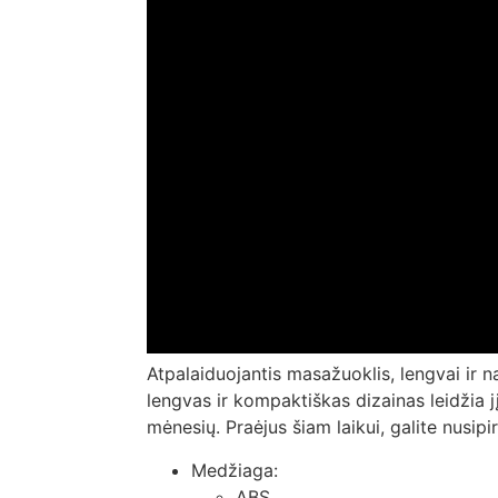
Atpalaiduojantis masažuoklis, lengvai ir n
lengvas ir kompaktiškas dizainas leidžia jį
mėnesių. Praėjus šiam laikui, galite nusipi
Medžiaga:
ABS