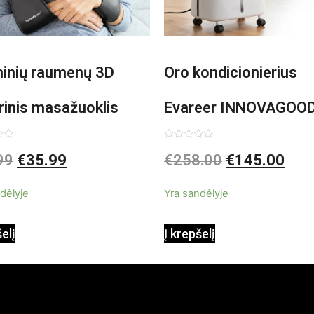
minių raumenų 3D
Oro kondicionierius
rinis masažuoklis
Evareer INNOVAGOO
vaGoods Shiatsu
90W mobilus, garinam
imas:
Įvertinimas:
99
€
35.99
€
258.00
€
145.00
0
iš
beašmenis, LED
5
dėlyje
Yra sandėlyje
apšvietimas
šelį
Į krepšelį