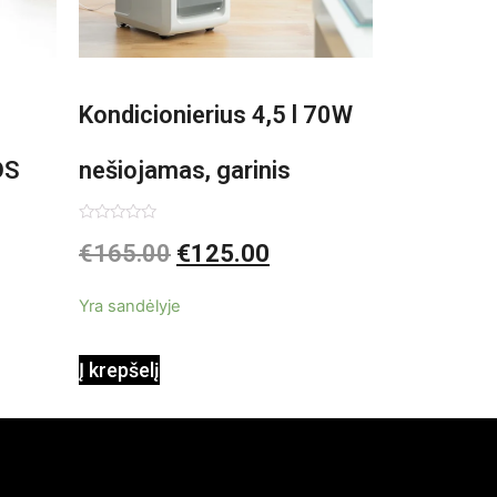
Kondicionierius 4,5 l 70W
DS
nešiojamas, garinis
asis,
Įvertinimas:
€
165.00
€
125.00
0
iš
5
Yra sandėlyje
Į krepšelį