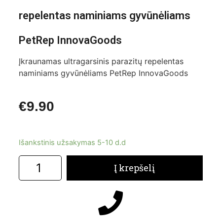
repelentas naminiams gyvūnėliams
PetRep InnovaGoods
Įkraunamas ultragarsinis parazitų repelentas
naminiams gyvūnėliams PetRep InnovaGoods
€
9.90
Išankstinis užsakymas 5-10 d.d
Į krepšelį