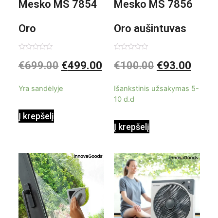
Mesko MS 7854
Mesko MS 7856
Oro
Oro aušintuvas
kondicionierius
be ašmenų 3in1
Įvertinimas:
Įvertinimas:
€
699.00
€
499.00
€
100.00
€
93.00
0
0
iš
iš
9000BTU
5
5
Yra sandėlyje
Išankstinis užsakymas 5-
10 d.d
Į krepšelį
Į krepšelį