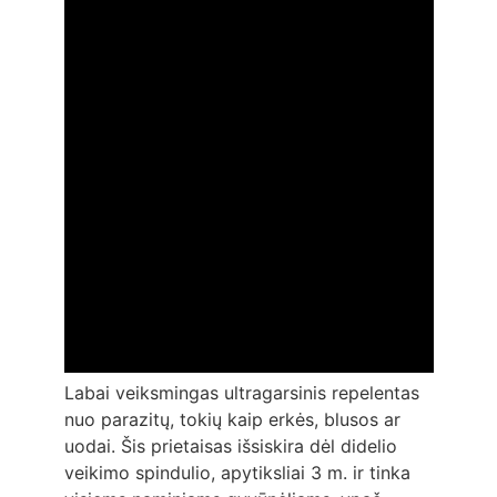
Labai veiksmingas ultragarsinis repelentas
nuo parazitų, tokių kaip erkės, blusos ar
uodai. Šis prietaisas išsiskira dėl didelio
veikimo spindulio, apytiksliai 3 m. ir tinka