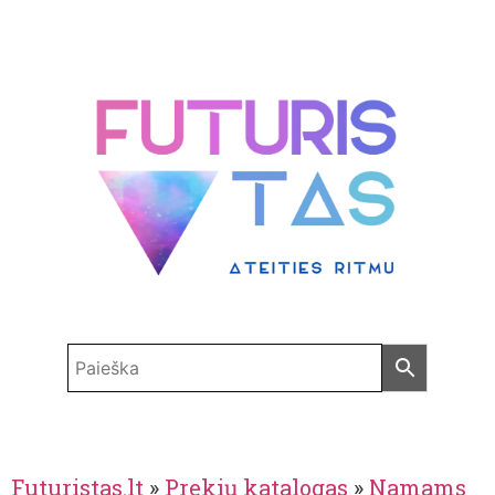
Futuristas.lt
»
Prekių katalogas
»
Namams