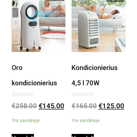
1000W
Oro
Kondicionierius
kondicionierius
4,5 l 70W
Evareer
nešiojamas,
Įvertinimas:
Įvertinimas:
€
258.00
€
145.00
€
165.00
€
125.00
0
0
iš
iš
INNOVAGOODS
garinis
5
5
Yra sandėlyje
Yra sandėlyje
90W mobilus,