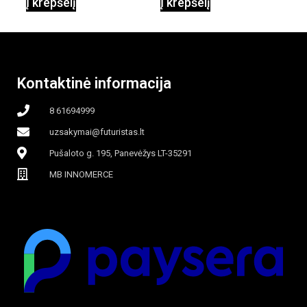
Į krepšelį
Į krepšelį
garinamasis,
beašmenis, LED
Kontaktinė informacija
apšvietimas
8 61694999
uzsakymai@futuristas.lt
Pušaloto g. 195, Panevėžys LT-35291
MB INNOMERCE