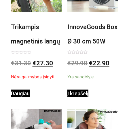
Trikampis
InnovaGoods Box
magnetinis langų
Ø 30 cm 50W
valiklis Klinmag
Baltai pilkas
Įvertinimas:
Įvertinimas:
€
31.30
€
27.30
€
29.90
€
22.90
0
0
iš
iš
InnovaGoods
pastatomas
5
5
Nėra galimybės įsigyti
Yra sandėlyje
ventiliatorius
Daugiau
Į krepšelį