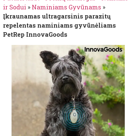
ir Sodui
»
Naminiams Gyvūnams
»
Įkraunamas ultragarsinis parazitų
repelentas naminiams gyvūnėliams
PetRep InnovaGoods