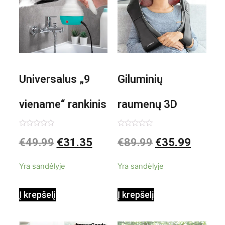
Universalus „9
Giluminių
viename“ rankinis
raumenų 3D
garintuvas su
elektrinis
Įvertinimas:
Įvertinimas:
€
49.99
€
31.35
€
89.99
€
35.99
0
0
iš
iš
priedais Steany
masažuoklis
5
5
Yra sandėlyje
Yra sandėlyje
InnovaGoods
InnovaGoods
Į krepšelį
Į krepšelį
0,35 L 3 Bar
Shiatsu