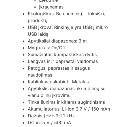
Elektrinė
Įkraunamas
Ekologiškas: Be cheminių ir toksiškų
produktų
USB įkrova: Rinkinyje yra USB į mikro
USB laidą
Apytiksliai diapazonas: 3 m
Mygtukas: On/Off
Sumažintas kompaktiškas dydis
Lengvas ir ir paprastai valdomas
Patogus, paprastas ir saugus
naudojimas
Kabliukas pakabinti: Metalas
Apytikslis diapazonas: iki 5 dienų su
vienu pilnu įkrovimu
Tinka šunims ir kitiems augintiniams
Akumuliatorius: Li-ion 3,7 V / 150 mAh
Dažnis (Hz): 9-21 kHz
DC in: 5 V / 500 mA