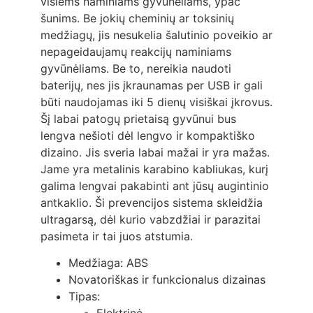
visiems naminiams gyvūnėliams, ypač
šunims. Be jokių cheminių ar toksinių
medžiagų, jis nesukelia šalutinio poveikio ar
nepageidaujamų reakcijų naminiams
gyvūnėliams. Be to, nereikia naudoti
baterijų, nes jis įkraunamas per USB ir gali
būti naudojamas iki 5 dienų visiškai įkrovus.
Šį labai patogų prietaisą gyvūnui bus
lengva nešioti dėl lengvo ir kompaktiško
dizaino. Jis sveria labai mažai ir yra mažas.
Jame yra metalinis karabino kabliukas, kurį
galima lengvai pakabinti ant jūsų augintinio
antkaklio. Ši prevencijos sistema skleidžia
ultragarsą, dėl kurio vabzdžiai ir parazitai
pasimeta ir tai juos atstumia.
Medžiaga: ABS
Novatoriškas ir funkcionalus dizainas
Tipas: