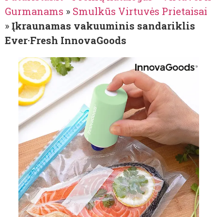
Gurmanams
»
Smulkūs Virtuvės Prietaisai
»
Įkraunamas vakuuminis sandariklis
Ever·Fresh InnovaGoods