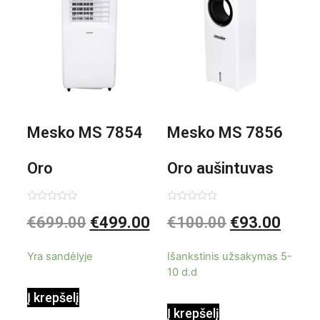
Mesko MS 7854
Mesko MS 7856
Oro
Oro aušintuvas
kondicionierius
be ašmenų 3in1
Įvertinimas:
Įvertinimas:
€
699.00
€
499.00
€
100.00
€
93.00
0
0
iš
iš
9000BTU
5
5
Yra sandėlyje
Išankstinis užsakymas 5-
10 d.d
Į krepšelį
Į krepšelį