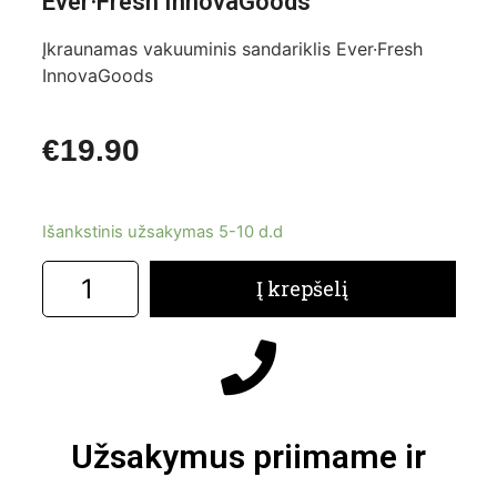
Ever·Fresh InnovaGoods
Įkraunamas vakuuminis sandariklis Ever·Fresh
InnovaGoods
€
19.90
Išankstinis užsakymas 5-10 d.d
Į krepšelį
Užsakymus priimame ir