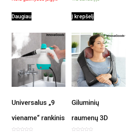
ventiliatorius
Daugiau
Į krepšelį
Universalus „9
Giluminių
viename“ rankinis
raumenų 3D
garintuvas su
elektrinis
Įvertinimas:
Įvertinimas: