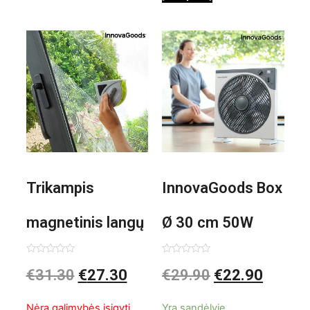
Trikampis
InnovaGoods Box
magnetinis langų
Ø 30 cm 50W
valiklis Klinmag
Baltai pilkas
Įvertinimas:
Įvertinimas:
€
31.30
€
27.30
€
29.90
€
22.90
0
0
iš
iš
InnovaGoods
pastatomas
5
5
Nėra galimybės įsigyti
Yra sandėlyje