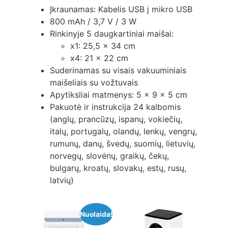
Įkraunamas: Kabelis USB į mikro USB
800 mAh / 3,7 V / 3 W
Rinkinyje 5 daugkartiniai maišai:
x1: 25,5 x 34 cm
x4: 21 x 22 cm
Suderinamas su visais vakuuminiais
maišeliais su vožtuvais
Apytiksliai matmenys: 5 x 9 x 5 cm
Pakuotė ir instrukcija 24 kalbomis
(anglų, prancūzų, ispanų, vokiečių,
italų, portugalų, olandų, lenkų, vengrų,
rumunų, danų, švedų, suomių, lietuvių,
norvegų, slovėnų, graikų, čekų,
bulgarų, kroatų, slovakų, estų, rusų,
latvių)
Nuolaida!