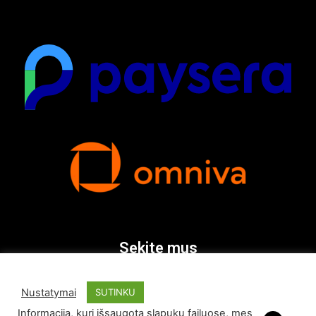
Sekite mus
Nustatymai
SUTINKU
Informaciją, kuri išsaugota slapukų failuose, mes