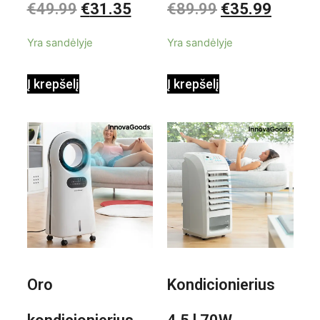
€
49.99
€
31.35
€
89.99
€
35.99
0
0
iš
iš
priedais Steany
masažuoklis
5
5
Yra sandėlyje
Yra sandėlyje
InnovaGoods
InnovaGoods
Į krepšelį
Į krepšelį
0,35 L 3 Bar
Shiatsu
1000W
Oro
Kondicionierius