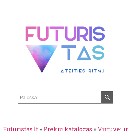
Futuristas.lt
»
Prekių katalogas
»
Virtuvei ir