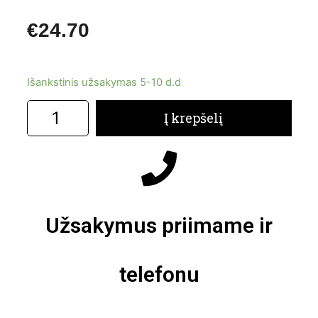
€
24.70
Išankstinis užsakymas 5-10 d.d
Į krepšelį
Užsakymus priimame ir
telefonu