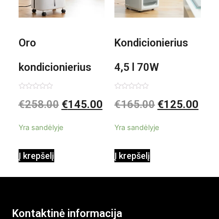
Oro
Kondicionierius
kondicionierius
4,5 l 70W
Evareer
nešiojamas,
Įvertinimas:
Įvertinimas:
€
258.00
€
145.00
€
165.00
€
125.00
0
0
iš
iš
INNOVAGOODS
garinis
5
5
Yra sandėlyje
Yra sandėlyje
90W mobilus,
Į krepšelį
Į krepšelį
garinamasis,
beašmenis, LED
Kontaktinė informacija
apšvietimas