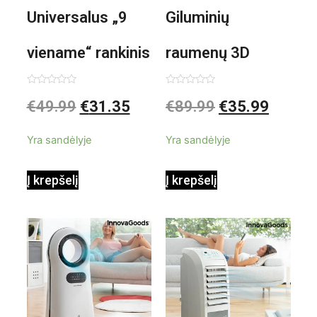
Universalus „9
Giluminių
viename“ rankinis
raumenų 3D
garintuvas su
elektrinis
Įvertinimas:
Įvertinimas:
€
49.99
€
31.35
€
89.99
€
35.99
0
0
iš
iš
priedais Steany
masažuoklis
5
5
Yra sandėlyje
Yra sandėlyje
InnovaGoods
InnovaGoods
Į krepšelį
Į krepšelį
0,35 L 3 Bar
Shiatsu
1000W