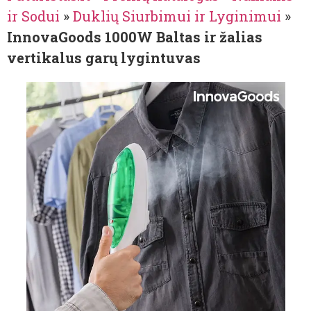
ir Sodui
»
Duklių Siurbimui ir Lyginimui
»
InnovaGoods 1000W Baltas ir žalias
vertikalus garų lygintuvas