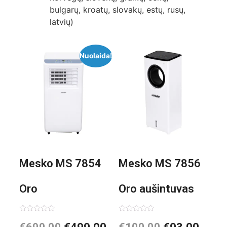
bulgarų, kroatų, slovakų, estų, rusų,
latvių)
Nuolaida!
Mesko MS 7854
Mesko MS 7856
Oro
Oro aušintuvas
kondicionierius
be ašmenų 3in1
Įvertinimas:
Įvertinimas:
0
0