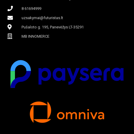
8 61694999
uzsakymai@futuristas.lt
Pušaloto g. 195, Panevėžys LT-35291
MB INNOMERCE