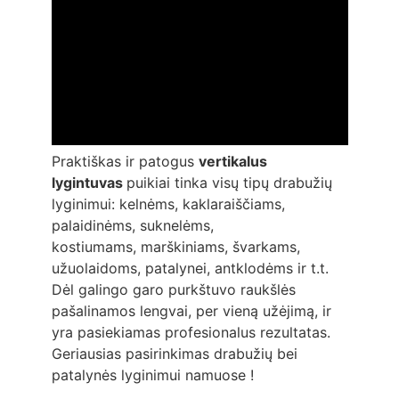
Praktiškas ir patogus
v
ertikalus
lygintuvas
puikiai tinka visų tipų drabužių
lyginimui: kelnėms, kaklaraiščiams,
palaidinėms, suknelėms,
kostiumams, marškiniams, švarkams,
užuolaidoms, patalynei, antklodėms ir t.t.
Dėl galingo garo purkštuvo raukšlės
pašalinamos lengvai, per vieną užėjimą, ir
yra pasiekiamas profesionalus rezultatas.
Geriausias pasirinkimas drabužių bei
patalynės lyginimui namuose !