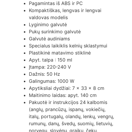
Pagamintas iš ABS ir PC
Kompaktiškas, lengvas ir lengvai
valdovas modelis
Lyginimo galvutė
Pukų surinkimo galvutė
Galvutė audiniams
Specialus laikiklis kelnių sklastymui
Plastikinė matavimo stiklinė
Apyt. talpa : 150 ml
Įtampa: 220-240 V
Dažnis: 50 Hz
Galingumas: 1000 W
Apytiksliai dydžiai: 7 x 33 x 8 cm
Maitinimo laidas: apyt. 140 cm
Pakuotė ir instrukcijos 24 kalbomis
(anglų, prancūzų, ispanų, vokiečių,
italų, portugalų, olandų, lenkų, vengrų,
rumunų, danų, švedų, suomių, lietuvių,
norvegų, slovėnų, graikų, čekų,