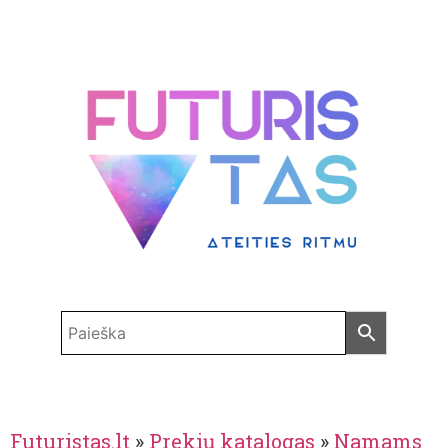
Futuristas.lt
»
Prekių katalogas
»
Namams