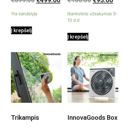
€
699.00
€
499.00
€
100.00
€
93.00
iš
iš
9000BTU
5
5
Yra sandėlyje
Išankstinis užsakymas 5-
10 d.d
Į krepšelį
Į krepšelį
Trikampis
InnovaGoods Box