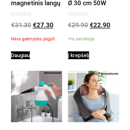
magnetinis langų
Ø 30 cm 50W
valiklis Klinmag
Baltai pilkas
Įvertinimas:
Įvertinimas:
€
31.30
€
27.30
€
29.90
€
22.90
0
0
iš
iš
InnovaGoods
pastatomas
5
5
Nėra galimybės įsigyti
Yra sandėlyje
ventiliatorius
Daugiau
Į krepšelį