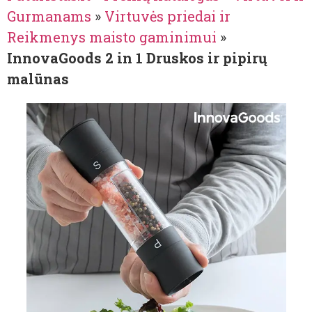
Gurmanams
»
Virtuvės priedai ir
Reikmenys maisto gaminimui
»
InnovaGoods 2 in 1 Druskos ir pipirų
malūnas