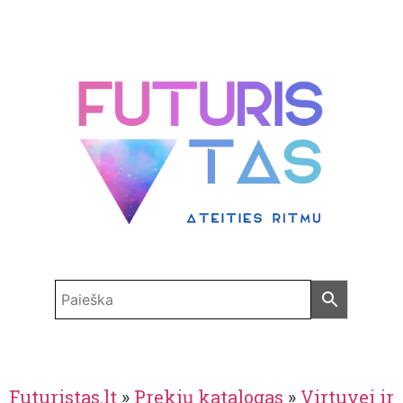
Futuristas.lt
»
Prekių katalogas
»
Virtuvei ir