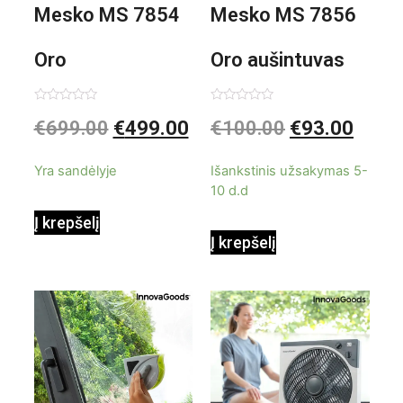
Mesko MS 7854
Mesko MS 7856
Oro
Oro aušintuvas
kondicionierius
be ašmenų 3in1
Įvertinimas:
Įvertinimas:
€
699.00
€
499.00
€
100.00
€
93.00
0
0
iš
iš
9000BTU
5
5
Yra sandėlyje
Išankstinis užsakymas 5-
10 d.d
Į krepšelį
Į krepšelį