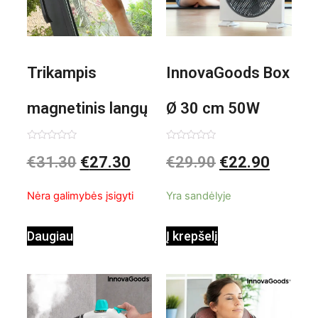
Trikampis
InnovaGoods Box
magnetinis langų
Ø 30 cm 50W
valiklis Klinmag
Baltai pilkas
Įvertinimas:
Įvertinimas:
€
31.30
€
27.30
€
29.90
€
22.90
0
0
iš
iš
InnovaGoods
pastatomas
5
5
Nėra galimybės įsigyti
Yra sandėlyje
ventiliatorius
Daugiau
Į krepšelį