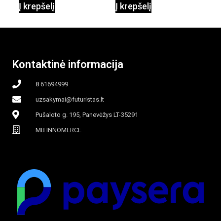
Į krepšelį
Į krepšelį
garinamasis,
beašmenis, LED
Kontaktinė informacija
apšvietimas
8 61694999
uzsakymai@futuristas.lt
Pušaloto g. 195, Panevėžys LT-35291
MB INNOMERCE