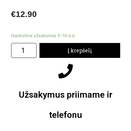
€
12.90
Išankstinis užsakymas 5-10 d.d
Į krepšelį
Užsakymus priimame ir
telefonu