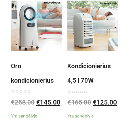
1000W
Oro
Kondicionierius
kondicionierius
4,5 l 70W
Evareer
nešiojamas,
Įvertinimas:
Įvertinimas:
€
258.00
€
145.00
€
165.00
€
125.00
0
0
iš
iš
INNOVAGOODS
garinis
5
5
Yra sandėlyje
Yra sandėlyje
90W mobilus,