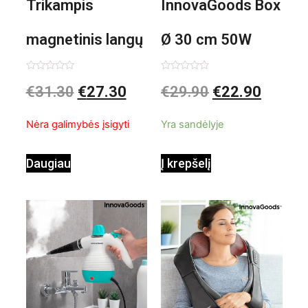
Trikampis
InnovaGoods Box
magnetinis langų
Ø 30 cm 50W
valiklis Klinmag
Baltai pilkas
Įvertinimas:
Įvertinimas:
€
31.30
€
27.30
€
29.90
€
22.90
0
0
iš
iš
InnovaGoods
pastatomas
5
5
Nėra galimybės įsigyti
Yra sandėlyje
ventiliatorius
Daugiau
Į krepšelį