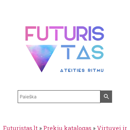
Futuristas.lt
»
Prekių katalogas
»
Virtuvei ir