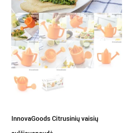
InnovaGoods Citrusinių vaisių