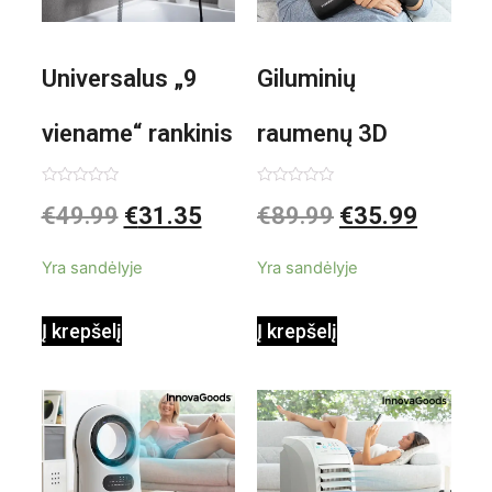
Universalus „9
Giluminių
viename“ rankinis
raumenų 3D
garintuvas su
elektrinis
Įvertinimas:
Įvertinimas:
€
49.99
€
31.35
€
89.99
€
35.99
0
0
iš
iš
priedais Steany
masažuoklis
5
5
Yra sandėlyje
Yra sandėlyje
InnovaGoods
InnovaGoods
Į krepšelį
Į krepšelį
0,35 L 3 Bar
Shiatsu
1000W