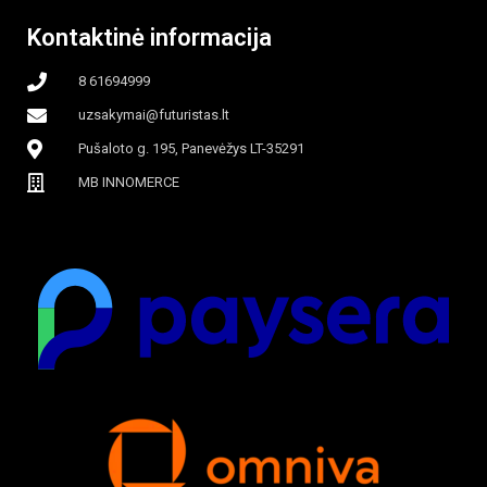
Kontaktinė informacija
apšvietimas
8 61694999
uzsakymai@futuristas.lt
Pušaloto g. 195, Panevėžys LT-35291
MB INNOMERCE