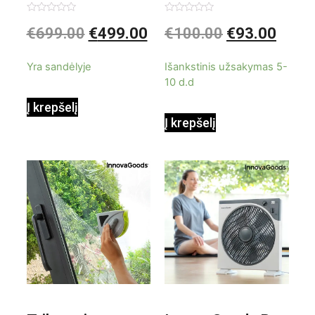
kondicionierius
be ašmenų 3in1
Įvertinimas:
Įvertinimas:
€
699.00
€
499.00
€
100.00
€
93.00
0
0
iš
iš
9000BTU
5
5
Yra sandėlyje
Išankstinis užsakymas 5-
10 d.d
Į krepšelį
Į krepšelį