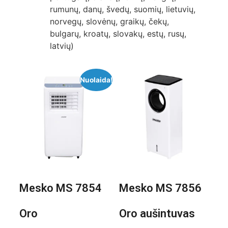
rumunų, danų, švedų, suomių, lietuvių,
norvegų, slovėnų, graikų, čekų,
bulgarų, kroatų, slovakų, estų, rusų,
latvių)
Nuolaida!
Mesko MS 7854
Mesko MS 7856
Oro
Oro aušintuvas