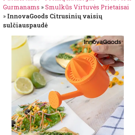
Gurmanams
»
Smulkūs Virtuvės Prietaisai
»
InnovaGoods Citrusinių vaisių
sulčiauspaudė