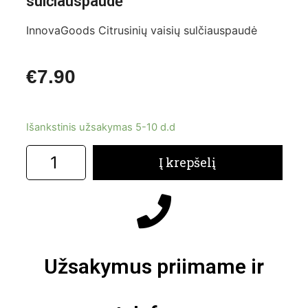
sulčiauspaudė
InnovaGoods Citrusinių vaisių sulčiauspaudė
€
7.90
Išankstinis užsakymas 5-10 d.d
Į krepšelį
Užsakymus priimame ir