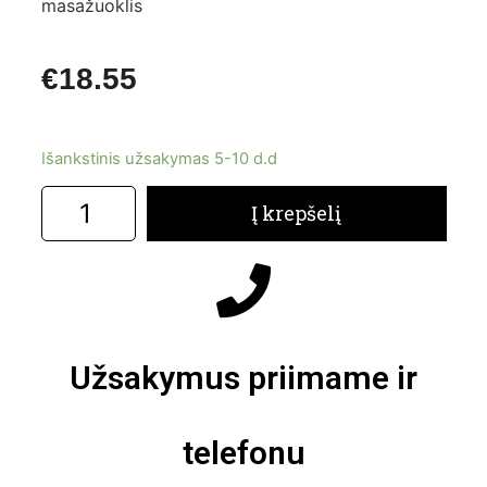
masažuoklis
€
18.55
Išankstinis užsakymas 5-10 d.d
Į krepšelį
Užsakymus priimame ir
telefonu