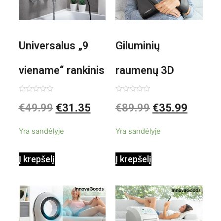
Universalus „9
Giluminių
viename“ rankinis
raumenų 3D
garintuvas su
elektrinis
Įvertinimas:
Įvertinimas:
€
49.99
€
31.35
€
89.99
€
35.99
0
0
iš
iš
priedais Steany
masažuoklis
5
5
Yra sandėlyje
Yra sandėlyje
InnovaGoods
InnovaGoods
Į krepšelį
Į krepšelį
0,35 L 3 Bar
Shiatsu
1000W