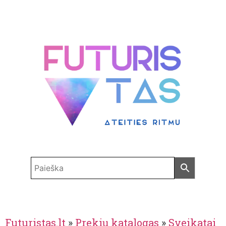
Futuristas.lt
»
Prekių katalogas
»
Sveikatai