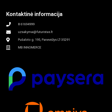
beašmenis, LED
Kontaktinė informacija
apšvietimas
8 61694999
uzsakymai@futuristas.lt
Pušaloto g. 195, Panevėžys LT-35291
MB INNOMERCE