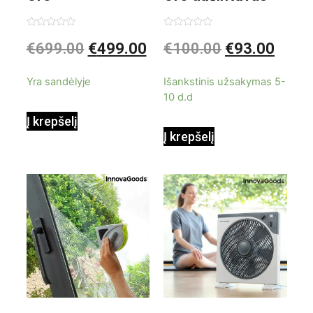
kondicionierius
be ašmenų 3in1
Įvertinimas:
Įvertinimas:
€
699.00
€
499.00
€
100.00
€
93.00
0
0
iš
iš
9000BTU
5
5
Yra sandėlyje
Išankstinis užsakymas 5-
10 d.d
Į krepšelį
Į krepšelį