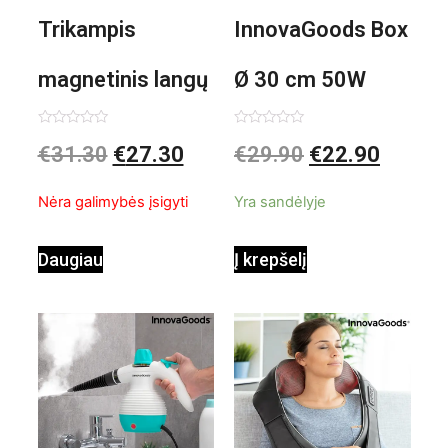
Trikampis
InnovaGoods Box
magnetinis langų
Ø 30 cm 50W
valiklis Klinmag
Baltai pilkas
Įvertinimas:
Įvertinimas:
€
31.30
€
27.30
€
29.90
€
22.90
0
0
iš
iš
InnovaGoods
pastatomas
5
5
Nėra galimybės įsigyti
Yra sandėlyje
ventiliatorius
Daugiau
Į krepšelį