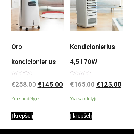
Oro
Kondicionierius
kondicionierius
4,5 l 70W
Evareer
nešiojamas,
Įvertinimas:
Įvertinimas:
€
258.00
€
145.00
€
165.00
€
125.00
0
0
iš
iš
INNOVAGOODS
garinis
5
5
Yra sandėlyje
Yra sandėlyje
90W mobilus,
Į krepšelį
Į krepšelį
garinamasis,