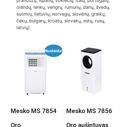
prancūzų, ispanų, vokiečių, italų, portugalų,
olandų, lenkų, vengrų, rumunų, danų, švedų,
suomių, lietuvių, norvegų, slovėnų, graikų,
čekų, bulgarų, kroatų, slovakų, estų, rusų,
latvių)
Nuolaida!
Mesko MS 7854
Mesko MS 7856
Oro
Oro aušintuvas