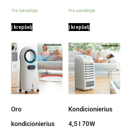
priedais Steany
masažuoklis
5
5
Yra sandėlyje
Yra sandėlyje
InnovaGoods
InnovaGoods
Į krepšelį
Į krepšelį
0,35 L 3 Bar
Shiatsu
1000W
Oro
Kondicionierius
kondicionierius
4,5 l 70W