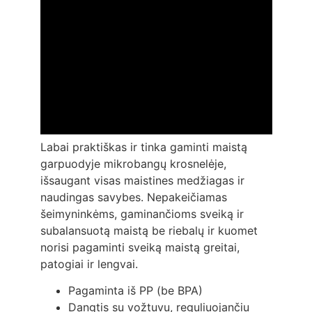
Labai praktiškas ir tinka gaminti maistą
garpuodyje mikrobangų krosnelėje,
išsaugant visas maistines medžiagas ir
naudingas savybes. Nepakeičiamas
šeimyninkėms, gaminančioms sveiką ir
subalansuotą maistą be riebalų ir kuomet
norisi pagaminti sveiką maistą greitai,
patogiai ir lengvai.
Pagaminta iš PP (be BPA)
Dangtis su vožtuvu, reguliuojančiu