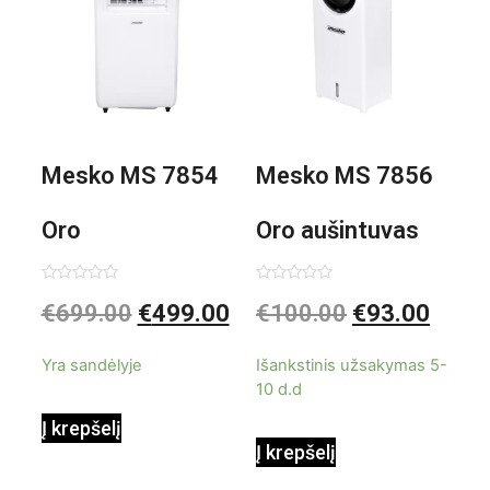
Mesko MS 7854
Mesko MS 7856
Oro
Oro aušintuvas
kondicionierius
be ašmenų 3in1
Įvertinimas:
Įvertinimas:
€
699.00
€
499.00
€
100.00
€
93.00
0
0
iš
iš
9000BTU
5
5
Yra sandėlyje
Išankstinis užsakymas 5-
10 d.d
Į krepšelį
Į krepšelį