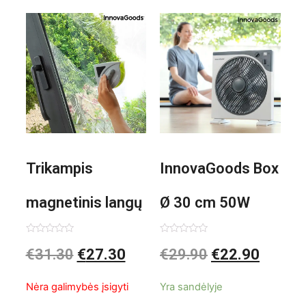
Trikampis
InnovaGoods Box
magnetinis langų
Ø 30 cm 50W
valiklis Klinmag
Baltai pilkas
Įvertinimas:
Įvertinimas:
€
31.30
€
27.30
€
29.90
€
22.90
0
0
iš
iš
InnovaGoods
pastatomas
5
5
Nėra galimybės įsigyti
Yra sandėlyje
ventiliatorius