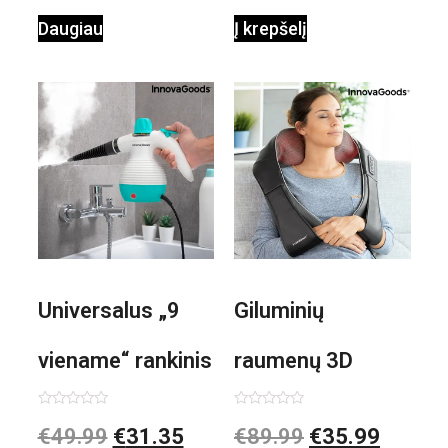
Daugiau
Į krepšelį
Universalus „9
Giluminių
viename“ rankinis
raumenų 3D
garintuvas su
elektrinis
Įvertinimas:
Įvertinimas:
€
49.99
€
31.35
€
89.99
€
35.99
0
0
iš
iš