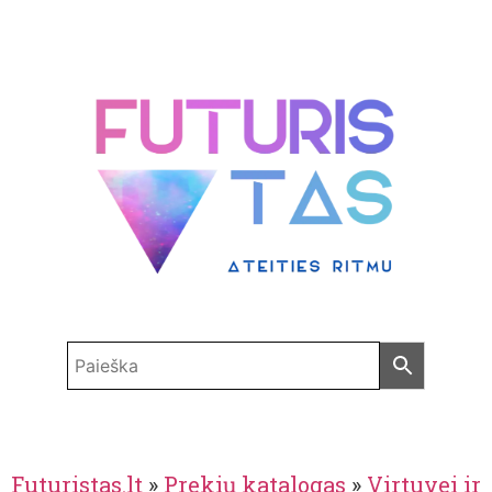
Futuristas.lt
»
Prekių katalogas
»
Virtuvei ir