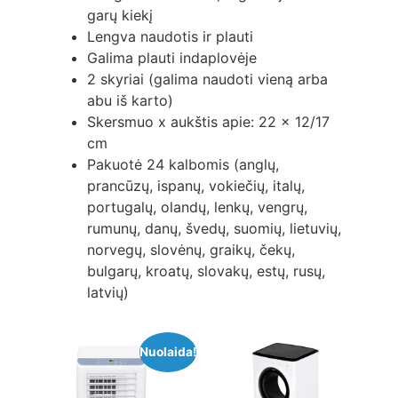
garų kiekį
Lengva naudotis ir plauti
Galima plauti indaplovėje
2 skyriai (galima naudoti vieną arba
abu iš karto)
Skersmuo x aukštis apie: 22 x 12/17
cm
Pakuotė 24 kalbomis (anglų,
prancūzų, ispanų, vokiečių, italų,
portugalų, olandų, lenkų, vengrų,
rumunų, danų, švedų, suomių, lietuvių,
norvegų, slovėnų, graikų, čekų,
bulgarų, kroatų, slovakų, estų, rusų,
latvių)
Nuolaida!