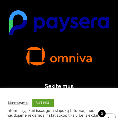
Sekite mus
Nustatymai
SUTINKU
Informaciją, kuri išsaugota slapukų failuose, mes
0
naudojame reklamos ir statistikos tikslu bei siekdami