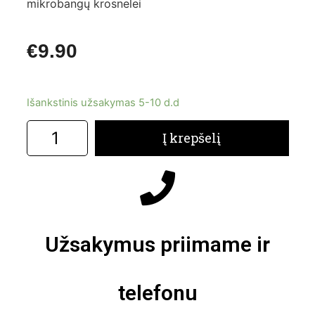
mikrobangų krosnelei
€
9.90
Išankstinis užsakymas 5-10 d.d
Į krepšelį
Užsakymus priimame ir
telefonu