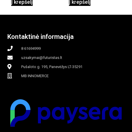
Į krepšelį
Į krepšelį
garinamasis,
beašmenis, LED
Kontaktinė informacija
apšvietimas
8 61694999
uzsakymai@futuristas.lt
Pušaloto g. 195, Panevėžys LT-35291
MB INNOMERCE