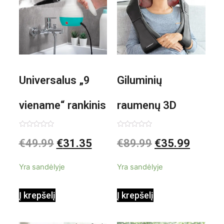
Universalus „9
Giluminių
viename“ rankinis
raumenų 3D
garintuvas su
elektrinis
Įvertinimas:
Įvertinimas:
€
49.99
€
31.35
€
89.99
€
35.99
0
0
iš
iš
priedais Steany
masažuoklis
5
5
Yra sandėlyje
Yra sandėlyje
InnovaGoods
InnovaGoods
Į krepšelį
Į krepšelį
0,35 L 3 Bar
Shiatsu