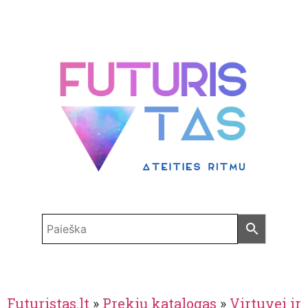
Futuristas.lt
»
Prekių katalogas
»
Virtuvei ir