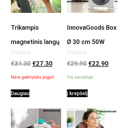
Trikampis
InnovaGoods Box
magnetinis langų
Ø 30 cm 50W
valiklis Klinmag
Baltai pilkas
Įvertinimas:
Įvertinimas:
€
31.30
€
27.30
€
29.90
€
22.90
0
0
iš
iš
InnovaGoods
pastatomas
5
5
Nėra galimybės įsigyti
Yra sandėlyje
ventiliatorius
Daugiau
Į krepšelį