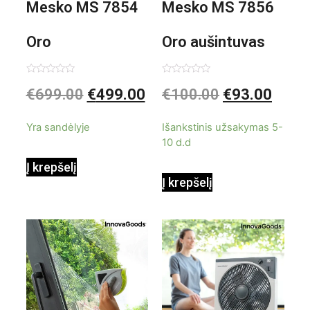
Mesko MS 7854
Mesko MS 7856
Oro
Oro aušintuvas
kondicionierius
be ašmenų 3in1
Įvertinimas:
Įvertinimas:
€
699.00
€
499.00
€
100.00
€
93.00
0
0
iš
iš
9000BTU
5
5
Yra sandėlyje
Išankstinis užsakymas 5-
10 d.d
Į krepšelį
Į krepšelį