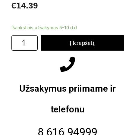
€
14.39
Išankstinis užsakymas 5-10 d.d
Į krepšelį
Užsakymus priimame ir
telefonu
8 616 94999