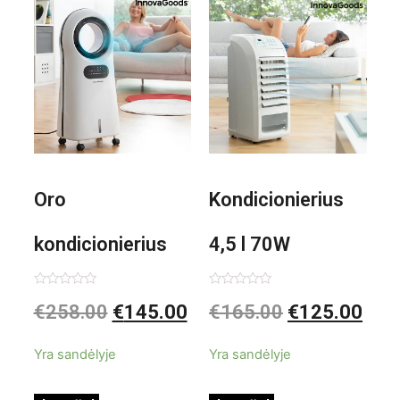
1000W
Oro
Kondicionierius
kondicionierius
4,5 l 70W
Evareer
nešiojamas,
Įvertinimas:
Įvertinimas:
€
258.00
€
145.00
€
165.00
€
125.00
0
0
iš
iš
INNOVAGOODS
garinis
5
5
Yra sandėlyje
Yra sandėlyje
90W mobilus,