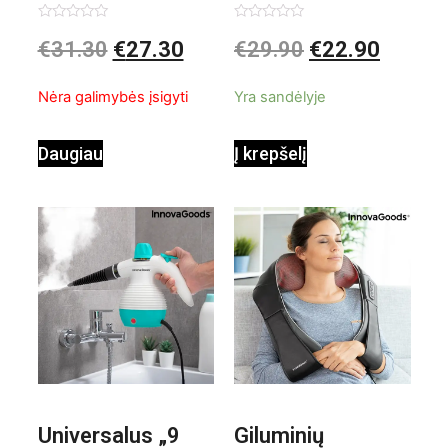
valiklis Klinmag
Baltai pilkas
Įvertinimas:
Įvertinimas:
€
31.30
€
27.30
€
29.90
€
22.90
0
0
iš
iš
InnovaGoods
pastatomas
5
5
Nėra galimybės įsigyti
Yra sandėlyje
ventiliatorius
Daugiau
Į krepšelį
Universalus „9
Giluminių