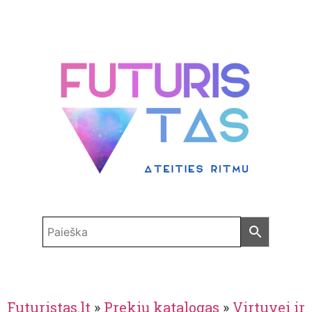
Futuristas.lt
»
Prekių katalogas
»
Virtuvei ir