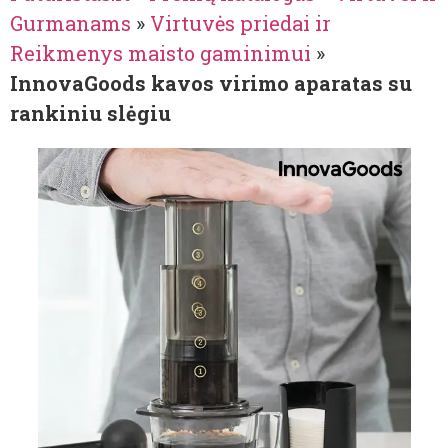
Gurmanams
»
Virtuvės priedai ir
Reikmenys maisto gaminimui
»
InnovaGoods kavos virimo aparatas su
rankiniu slėgiu