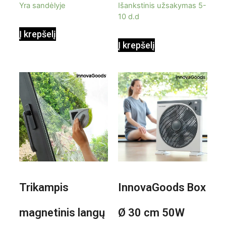
Yra sandėlyje
Išankstinis užsakymas 5-
10 d.d
Į krepšelį
Į krepšelį
Trikampis
InnovaGoods Box
magnetinis langų
Ø 30 cm 50W