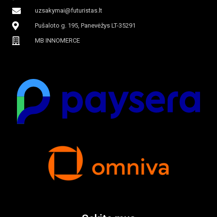
uzsakymai@futuristas.lt
Pušaloto g. 195, Panevėžys LT-35291
MB INNOMERCE