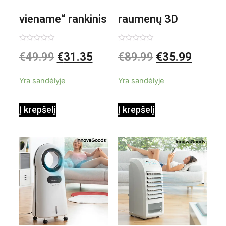
viename“ rankinis
raumenų 3D
garintuvas su
elektrinis
Įvertinimas:
Įvertinimas:
€
49.99
€
31.35
€
89.99
€
35.99
0
0
iš
iš
priedais Steany
masažuoklis
5
5
Yra sandėlyje
Yra sandėlyje
InnovaGoods
InnovaGoods
Į krepšelį
Į krepšelį
0,35 L 3 Bar
Shiatsu
1000W