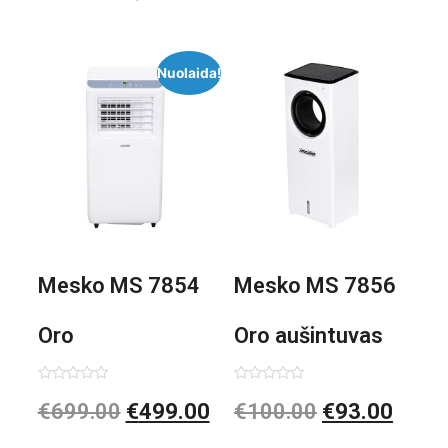
Nuolaida!
Mesko MS 7854
Mesko MS 7856
Oro
Oro aušintuvas
kondicionierius
be ašmenų 3in1
Įvertinimas:
Įvertinimas:
€
699.00
€
499.00
€
100.00
€
93.00
0
0
iš
iš
9000BTU
5
5