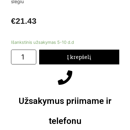
slėgiu
€
21.43
Išankstinis užsakymas 5-10 d.d
Į krepšelį
Užsakymus priimame ir
telefonu