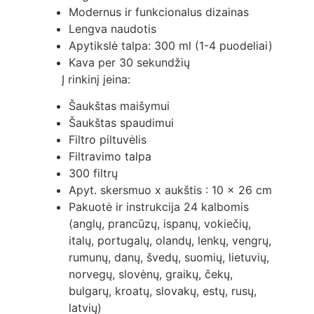
Modernus ir funkcionalus dizainas
Lengva naudotis
Apytikslė talpa: 300 ml (1-4 puodeliai)
Kava per 30 sekundžių
Į rinkinį įeina:
Šaukštas maišymui
Šaukštas spaudimui
Filtro piltuvėlis
Filtravimo talpa
300 filtrų
Apyt. skersmuo x aukštis : 10 x 26 cm
Pakuotė ir instrukcija 24 kalbomis
(anglų, prancūzų, ispanų, vokiečių,
italų, portugalų, olandų, lenkų, vengrų,
rumunų, danų, švedų, suomių, lietuvių,
norvegų, slovėnų, graikų, čekų,
bulgarų, kroatų, slovakų, estų, rusų,
latvių)