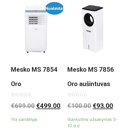
Nuolaida!
Mesko MS 7854
Mesko MS 7856
Oro
Oro aušintuvas
kondicionierius
be ašmenų 3in1
Įvertinimas:
Įvertinimas:
€
699.00
€
499.00
€
100.00
€
93.00
0
0
iš
iš
9000BTU
5
5
Yra sandėlyje
Išankstinis užsakymas 5-
10 d.d