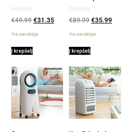
garintuvas su
elektrinis
Įvertinimas:
Įvertinimas:
€
49.99
€
31.35
€
89.99
€
35.99
0
0
iš
iš
priedais Steany
masažuoklis
5
5
Yra sandėlyje
Yra sandėlyje
InnovaGoods
InnovaGoods
Į krepšelį
Į krepšelį
0,35 L 3 Bar
Shiatsu
1000W