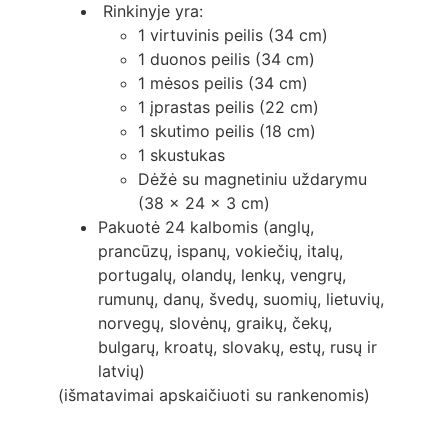
Rinkinyje yra:
1 virtuvinis peilis (34 cm)
1 duonos peilis (34 cm)
1 mėsos peilis (34 cm)
1 įprastas peilis (22 cm)
1 skutimo peilis (18 cm)
1 skustukas
Dėžė su magnetiniu uždarymu
(38 x 24 x 3 cm)
Pakuotė 24 kalbomis (anglų,
prancūzų, ispanų, vokiečių, italų,
portugalų, olandų, lenkų, vengrų,
rumunų, danų, švedų, suomių, lietuvių,
norvegų, slovėnų, graikų, čekų,
bulgarų, kroatų, slovakų, estų, rusų ir
latvių)
(išmatavimai apskaičiuoti su rankenomis)