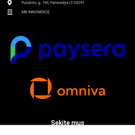
Pušaloto g. 195, Panevėžys LT-35291
MB INNOMERCE
Sekite mus