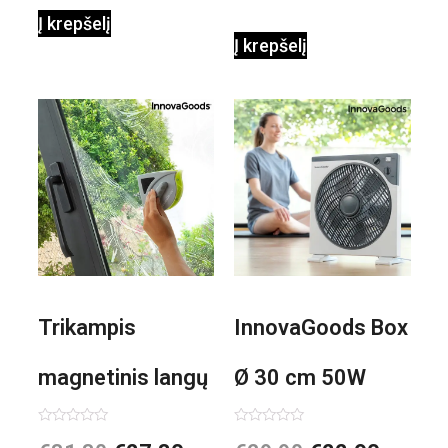
Į krepšelį
Į krepšelį
Trikampis
InnovaGoods Box
magnetinis langų
Ø 30 cm 50W
valiklis Klinmag
Baltai pilkas
Įvertinimas:
Įvertinimas:
0
0