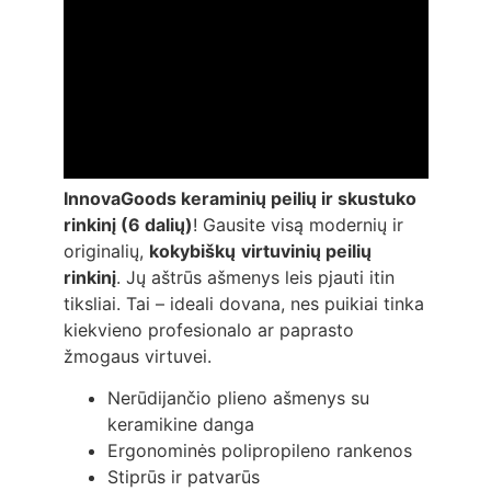
InnovaGoods keraminių peilių ir skustuko
rinkinį (6 dalių)
! Gausite visą modernių ir
originalių,
kokybiškų
virtuvinių peilių
rinkinį
. Jų aštrūs ašmenys leis pjauti itin
tiksliai. Tai – ideali dovana, nes puikiai tinka
kiekvieno profesionalo ar paprasto
žmogaus virtuvei.
Nerūdijančio plieno ašmenys su
keramikine danga
Ergonominės polipropileno rankenos
Stiprūs ir patvarūs