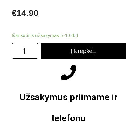
€
14.90
Išankstinis užsakymas 5-10 d.d
Į krepšelį
Užsakymus priimame ir
telefonu