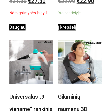
€
31.30
€
27.30
€
29.90
€
22.90
iš
iš
InnovaGoods
pastatomas
5
5
Nėra galimybės įsigyti
Yra sandėlyje
ventiliatorius
Daugiau
Į krepšelį
Universalus „9
Giluminių
viename“ rankinis
raumenų 3D