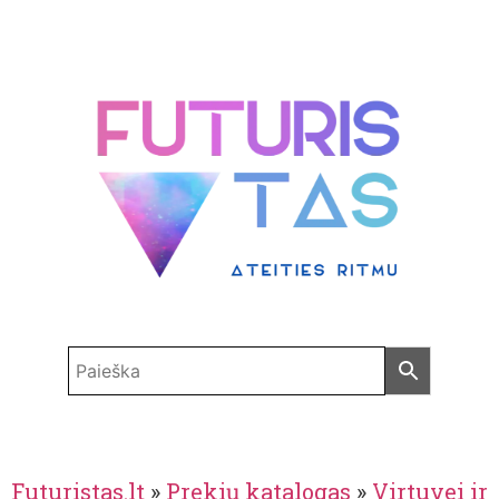
Futuristas.lt
»
Prekių katalogas
»
Virtuvei ir