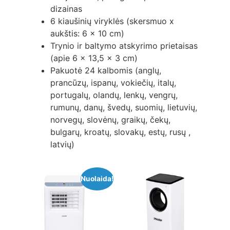
dizainas
6 kiaušinių viryklės (skersmuo x
aukštis: 6 x 10 cm)
Trynio ir baltymo atskyrimo prietaisas
(apie 6 x 13,5 x 3 cm)
Pakuotė 24 kalbomis (anglų,
prancūzų, ispanų, vokiečių, italų,
portugalų, olandų, lenkų, vengrų,
rumunų, danų, švedų, suomių, lietuvių,
norvegų, slovėnų, graikų, čekų,
bulgarų, kroatų, slovakų, estų, rusų ,
latvių)
Nuolaida!