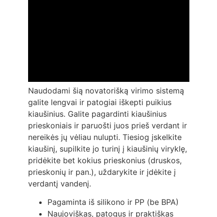
Naudodami šią novatorišką virimo sistemą
galite lengvai ir patogiai iškepti puikius
kiaušinius. Galite pagardinti kiaušinius
prieskoniais ir paruošti juos prieš verdant ir
nereikės jų vėliau nulupti. Tiesiog įskelkite
kiaušinį, supilkite jo turinį į kiaušinių viryklę,
pridėkite bet kokius prieskonius (druskos,
prieskonių ir pan.), uždarykite ir įdėkite į
verdantį vandenį.
Pagaminta iš silikono ir PP (be BPA)
Naujoviškas, patogus ir praktiškas