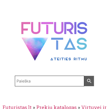
Futuristas.lt
»
Prekių katalogas
»
Virtuvei ir