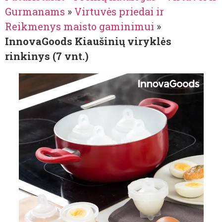
Gurmanams
»
Virtuvės priedai ir
Reikmenys maisto gaminimui
»
InnovaGoods Kiaušinių viryklės
rinkinys (7 vnt.)