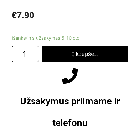
€
7.90
Išankstinis užsakymas 5-10 d.d
Į krepšelį
Užsakymus priimame ir
telefonu