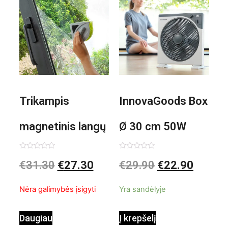
Trikampis
InnovaGoods Box
magnetinis langų
Ø 30 cm 50W
valiklis Klinmag
Baltai pilkas
Įvertinimas:
Įvertinimas:
€
31.30
€
27.30
€
29.90
€
22.90
0
0
iš
iš
InnovaGoods
pastatomas
5
5
Nėra galimybės įsigyti
Yra sandėlyje
ventiliatorius
Daugiau
Į krepšelį