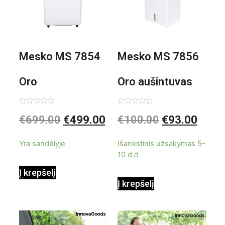
Mesko MS 7854
Mesko MS 7856
Oro
Oro aušintuvas
kondicionierius
be ašmenų 3in1
Įvertinimas:
Įvertinimas:
€
699.00
€
499.00
€
100.00
€
93.00
0
0
iš
iš
9000BTU
5
5
Yra sandėlyje
Išankstinis užsakymas 5-
10 d.d
Į krepšelį
Į krepšelį