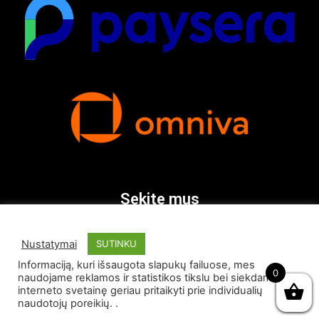
Sekite mus
Nustatymai
SUTINKU
Informaciją, kuri išsaugota slapukų failuose, mes
0
naudojame reklamos ir statistikos tikslu bei siekdami
interneto svetainę geriau pritaikyti prie individualių
naudotojų poreikių. .
© Visos teisės saugomos 2026