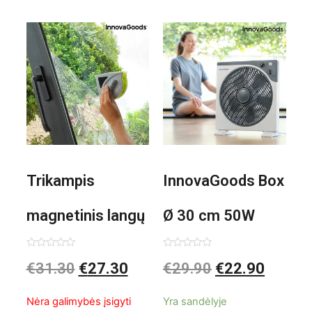
Trikampis
InnovaGoods Box
magnetinis langų
Ø 30 cm 50W
valiklis Klinmag
Baltai pilkas
Įvertinimas:
Įvertinimas:
€
31.30
€
27.30
€
29.90
€
22.90
0
0
iš
iš
InnovaGoods
pastatomas
5
5
Nėra galimybės įsigyti
Yra sandėlyje