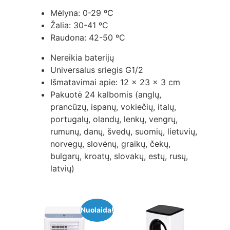
Mėlyna: 0-29 ºC
Žalia: 30-41 ºC
Raudona: 42-50 ºC
Nereikia baterijų
Universalus sriegis G1/2
Išmatavimai apie: 12 x 23 x 3 cm
Pakuotė 24 kalbomis (anglų,
prancūzų, ispanų, vokiečių, italų,
portugalų, olandų, lenkų, vengrų,
rumunų, danų, švedų, suomių, lietuvių,
norvegų, slovėnų, graikų, čekų,
bulgarų, kroatų, slovakų, estų, rusų,
latvių)
Nuolaida!