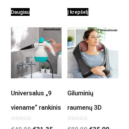
ventiliatorius
Daugiau
Į krepšelį
Universalus „9
Giluminių
viename“ rankinis
raumenų 3D
garintuvas su
elektrinis
Įvertinimas:
Įvertinimas:
0
0