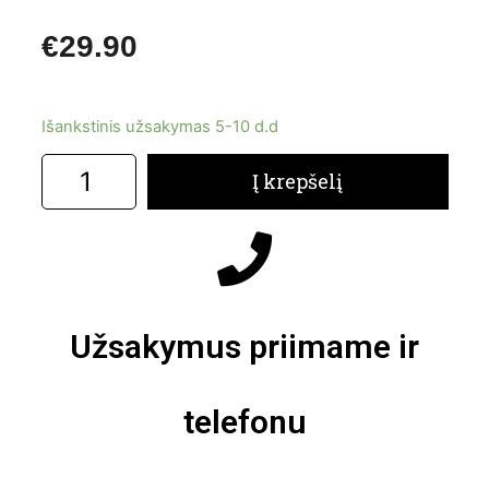
€
29.90
Išankstinis užsakymas 5-10 d.d
Į krepšelį
Užsakymus priimame ir
telefonu