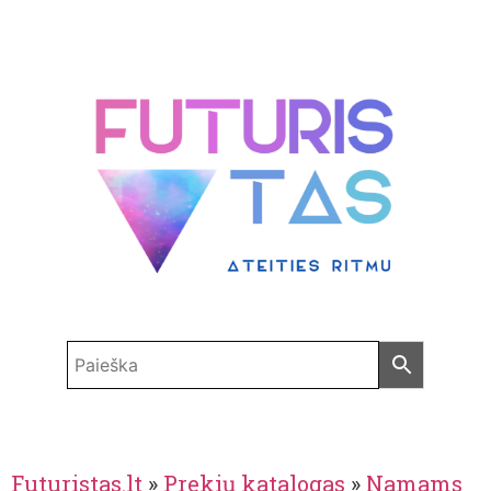
Futuristas.lt
»
Prekių katalogas
»
Namams