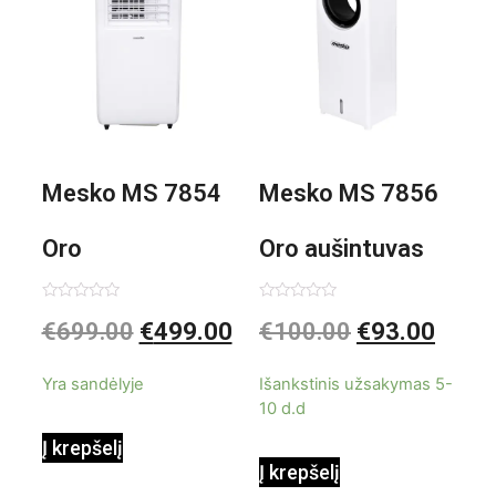
Mesko MS 7854
Mesko MS 7856
Oro
Oro aušintuvas
kondicionierius
be ašmenų 3in1
Įvertinimas:
Įvertinimas:
€
699.00
€
499.00
€
100.00
€
93.00
0
0
iš
iš
9000BTU
5
5
Yra sandėlyje
Išankstinis užsakymas 5-
10 d.d
Į krepšelį
Į krepšelį