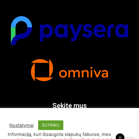
Sekite mus
Nustatymai
SUTINKU
Informaciją, kuri išsaugota slapukų failuose, mes
0