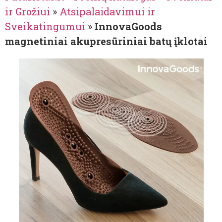
ir Grožiui
»
Atsipalaidavimui ir
Sveikatingumui
»
InnovaGoods
magnetiniai akupresūriniai batų įklotai