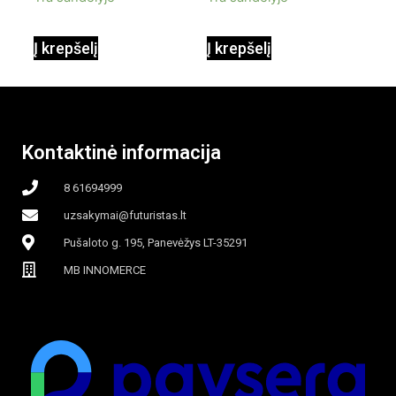
90W mobilus,
Į krepšelį
Į krepšelį
garinamasis,
beašmenis, LED
Kontaktinė informacija
apšvietimas
8 61694999
uzsakymai@futuristas.lt
Pušaloto g. 195, Panevėžys LT-35291
MB INNOMERCE