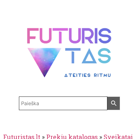
Futuristas.lt
»
Prekių katalogas
»
Sveikatai