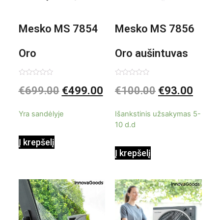
Mesko MS 7854
Mesko MS 7856
Oro
Oro aušintuvas
kondicionierius
be ašmenų 3in1
Įvertinimas:
Įvertinimas:
€
699.00
€
499.00
€
100.00
€
93.00
0
0
iš
iš
9000BTU
5
5
Yra sandėlyje
Išankstinis užsakymas 5-
10 d.d
Į krepšelį
Į krepšelį