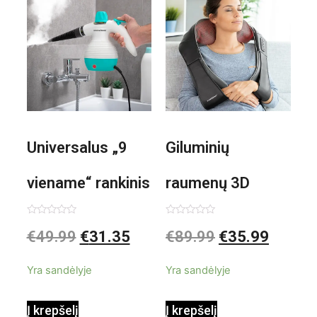
Universalus „9
Giluminių
viename“ rankinis
raumenų 3D
garintuvas su
elektrinis
Įvertinimas:
Įvertinimas:
€
49.99
€
31.35
€
89.99
€
35.99
0
0
iš
iš
priedais Steany
masažuoklis
5
5
Yra sandėlyje
Yra sandėlyje
InnovaGoods
InnovaGoods
Į krepšelį
Į krepšelį