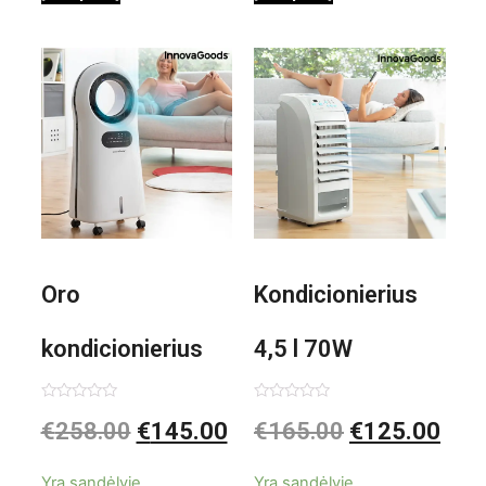
0,35 L 3 Bar
Shiatsu
1000W
Oro
Kondicionierius
kondicionierius
4,5 l 70W
Evareer
nešiojamas,
Įvertinimas:
Įvertinimas:
€
258.00
€
145.00
€
165.00
€
125.00
0
0
iš
iš
INNOVAGOODS
garinis
5
5
Yra sandėlyje
Yra sandėlyje