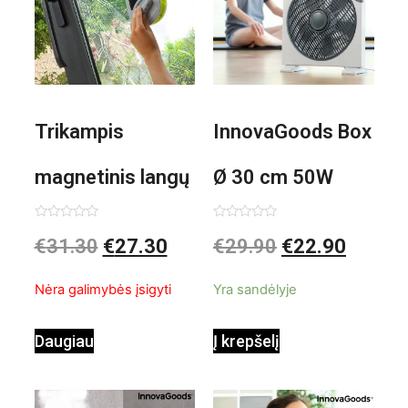
Trikampis
InnovaGoods Box
magnetinis langų
Ø 30 cm 50W
valiklis Klinmag
Baltai pilkas
Įvertinimas:
Įvertinimas:
€
31.30
€
27.30
€
29.90
€
22.90
0
0
iš
iš
InnovaGoods
pastatomas
5
5
Nėra galimybės įsigyti
Yra sandėlyje
ventiliatorius
Daugiau
Į krepšelį