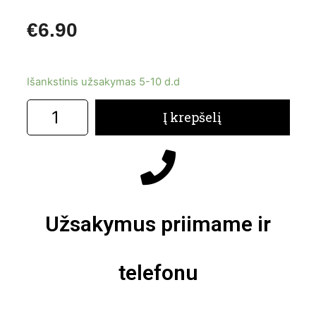
€
6.90
Išankstinis užsakymas 5-10 d.d
Į krepšelį
Užsakymus priimame ir
telefonu