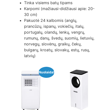
Tinka visiems batų tipams
Karpomi (mažiausi-didžiausi apie: 20-
30 cm)
Pakuotė 24 kalbomis (anglų,
prancūzų, ispanų, vokiečių, italų,
portugalų, olandų, lenkų, vengrų,
rumunų, danų, švedų, suomių, lietuvių,
norvegų, slovėnų, graikų, čekų,
bulgarų, kroatų, slovakų, estų, rusų,
latvių)
Nuolaida!