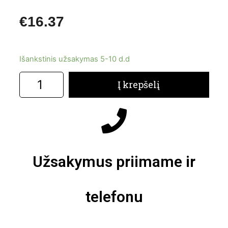
€
16.37
Išankstinis užsakymas 5-10 d.d
Į krepšelį
Užsakymus priimame ir
telefonu