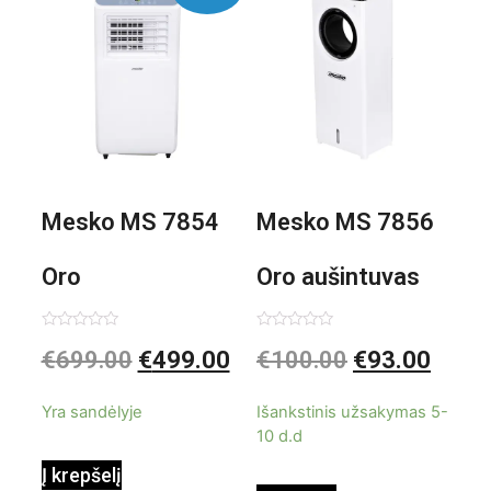
Mesko MS 7854
Mesko MS 7856
Oro
Oro aušintuvas
kondicionierius
be ašmenų 3in1
Įvertinimas:
Įvertinimas:
€
699.00
€
499.00
€
100.00
€
93.00
0
0
iš
iš
9000BTU
5
5
Yra sandėlyje
Išankstinis užsakymas 5-
10 d.d
Į krepšelį