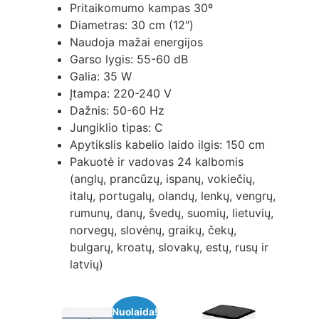
Pritaikomumo kampas 30º
Diametras: 30 cm (12″)
Naudoja mažai energijos
Garso lygis: 55-60 dB
Galia: 35 W
Įtampa: 220-240 V
Dažnis: 50-60 Hz
Jungiklio tipas: C
Apytikslis kabelio laido ilgis: 150 cm
Pakuotė ir vadovas 24 kalbomis
(anglų, prancūzų, ispanų, vokiečių,
italų, portugalų, olandų, lenkų, vengrų,
rumunų, danų, švedų, suomių, lietuvių,
norvegų, slovėnų, graikų, čekų,
bulgarų, kroatų, slovakų, estų, rusų ir
latvių)
Nuolaida!