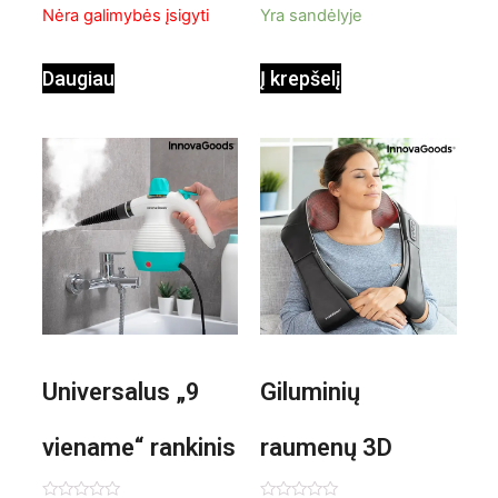
Nėra galimybės įsigyti
Yra sandėlyje
ventiliatorius
Daugiau
Į krepšelį
Universalus „9
Giluminių
viename“ rankinis
raumenų 3D