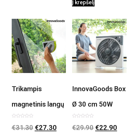
Į krepšelį
Trikampis
InnovaGoods Box
magnetinis langų
Ø 30 cm 50W
valiklis Klinmag
Baltai pilkas
Įvertinimas:
Įvertinimas:
€
31.30
€
27.30
€
29.90
€
22.90
0
0
iš
iš
InnovaGoods
pastatomas
5
5