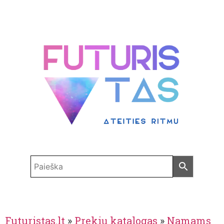
Futuristas.lt
»
Prekių katalogas
»
Namams