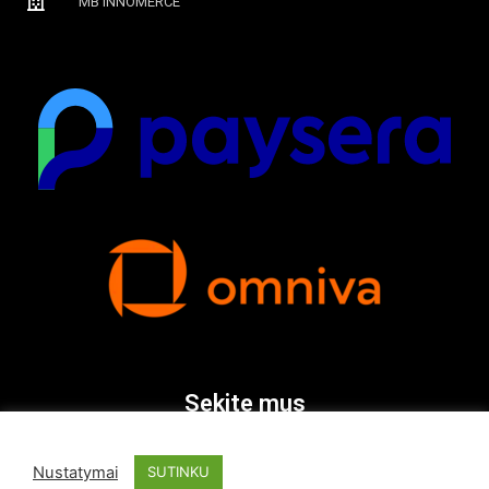
MB INNOMERCE
Sekite mus
Nustatymai
SUTINKU