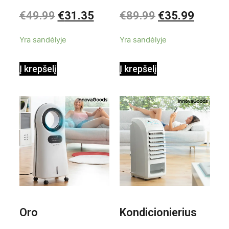
garintuvas su
elektrinis
Įvertinimas:
Įvertinimas:
€
49.99
€
31.35
€
89.99
€
35.99
0
0
iš
iš
priedais Steany
masažuoklis
5
5
Yra sandėlyje
Yra sandėlyje
InnovaGoods
InnovaGoods
Į krepšelį
Į krepšelį
0,35 L 3 Bar
Shiatsu
1000W
Oro
Kondicionierius